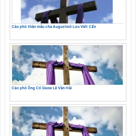
Cáo phó thân mẫu cha Augustinô Lưu Viết Cẩn
Cáo phó Ông Cố Giuse Lê Văn Hải