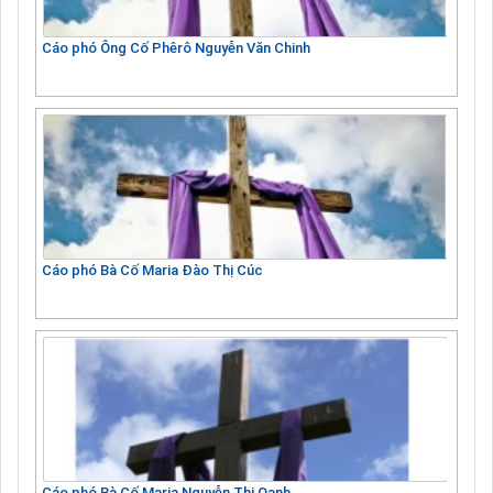
Cáo phó Ông Cố Phêrô Nguyễn Văn Chinh
Cáo phó Bà Cố Maria Đào Thị Cúc
Cáo phó Bà Cố Maria Nguyễn Thị Oanh