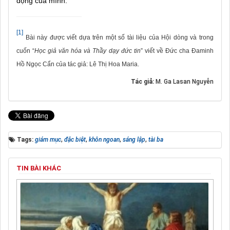
động của mình.
[1]
Bài này được viết dựa trên một số tài liệu của Hội dòng và trong
cuốn “
Học giả văn hóa và Thầy dạy đức tin
” viết về Đức cha Đaminh
Hồ Ngọc Cẩn của tác giả: Lê Thị Hoa Maria.
Tác giả:
M. Ga Lasan Nguyễn
Tags:
giám mục
,
đặc biệt
,
khôn ngoan
,
sáng lập
,
tài ba
TIN BÀI KHÁC