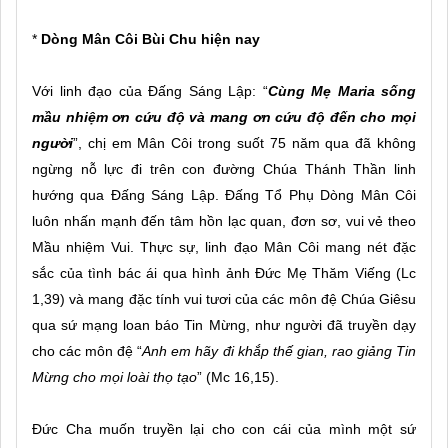
*
Dòng Mân Côi Bùi Chu hiện nay
Với linh đạo của Đấng Sáng Lập: “
Cùng Mẹ Maria sống
mầu nhiệm ơn cứu độ và mang ơn cứu
độ đến cho mọi
người
”, chị em Mân Côi trong suốt 75 năm qua đã không
ngừng nỗ lực đi trên con đường Chúa Thánh Thần linh
hướng qua Đấng Sáng Lập. Đấng Tổ Phụ Dòng Mân Côi
luôn nhấn mạnh đến tâm hồn lạc quan, đơn sơ, vui vẻ theo
Mầu nhiệm Vui. Thực sự, linh đạo Mân Côi mang nét đặc
sắc của tình bác ái qua hình ảnh Đức Mẹ Thăm Viếng (Lc
1,39) và mang đặc tính vui tươi của các môn đệ Chúa Giêsu
qua sứ mạng loan báo Tin Mừng, như người đã truyền dạy
cho các môn đệ “
Anh em hãy đi khắp thế gian, rao giảng Tin
Mừng cho mọi loài thọ tạo
” (Mc 16,15).
Đức Cha muốn truyền lại cho con cái của mình một sứ