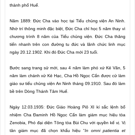
thành phố Huế.
Năm 1889: Đức Cha vào học tại Tiểu chủng viện An Ninh.
Nhờ trí thông minh đặc biệt, Đức Cha chỉ học 5 năm thay vì
chương trình 8 năm của Tiểu chủng viện. Đức Cha thăng
tiến nhanh trên con đường tu đức và lãnh chức linh mục
ngày 20.12.1902. Khi đó Đức Cha mới 23 tuổi.
Bước sang trang sử mới, sau 4 năm làm phó xứ Kẻ Văn, 5
năm làm chánh xử Kẻ Hạc, Cha Hồ Ngọc Cẩn được cử làm
giáo sư tiểu chủng viện An Ninh tháng 09.1910. Sau đó làm
bề trên Dòng Thánh Tâm Huế.
Ngày 12.03.1935: Đức Giáo Hoàng Piô XI kí sắc lệnh bổ
nhiệm Cha Đaminh Hồ Ngọc Cẩn làm giám mục hiệu tòa
Zenobia, Phó đại diện Tông tòa Bùi Chu với quyền kế vị. Vị
tân giám mục đã chọn khẩu hiệu “
In omni patientia et