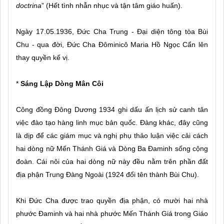
doctrina
” (Hết tình nhẫn nhục và tận tâm giáo huấn).
Ngày 17.05.1936, Đức Cha Trung - Đại diện tông tòa Bùi
Chu - qua đời, Đức Cha Đôminicô Maria Hồ Ngọc Cẩn lên
thay quyền kế vị.
*
Sáng Lập Dòng Mân Côi
Công đồng Đông Dương 1934 ghi dấu ấn lịch sử canh tân
việc đào tạo hàng linh mục bản quốc. Đàng khác, đây cũng
là dịp để các giám mục và nghị phụ thảo luận việc cải cách
hai dòng nữ Mến Thánh Giá và Dòng Ba Đaminh sống cộng
đoàn. Cái nôi của hai dòng nữ này đều nằm trên phần đất
địa phận Trung Đàng Ngoài (1924 đổi tên thành Bùi Chu).
Khi Đức Cha được trao quyền địa phận, có mười hai nhà
phước Đaminh và hai nhà phước Mến Thánh Giá trong Giáo