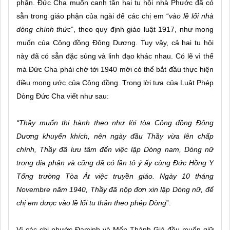
phận. Đức Cha muốn canh tân hai tu hội nhà Phước đã có
sẵn trong giáo phận của ngài để các chị em “
vào lề lối nhà
dòng chính thức
”, theo quy định giáo luật 1917, như mong
muốn của Công đồng Đông Dương. Tuy vậy, cả hai tu hội
này đã có sẵn đặc sủng và linh đạo khác nhau. Có lẽ vì thế
mà Đức Cha phải chờ tới 1940 mới có thể bắt đầu thực hiện
điều mong ước của Công đồng. Trong lời tựa của Luật Phép
Dòng Đức Cha viết như sau:
“Thầy muốn thi hành theo như lời tòa Công đồng Đông
Dương khuyến khích, nên ngày đầu Thầy vừa lên chấp
chính, Thầy đã lưu tâm đến việc lập Dòng nam, Dòng nữ
trong địa phận và cũng đã có lần tỏ ý ấy cùng Đức Hồng Y
Tổng trường Tòa Át việc truyền giáo. Ngày 10 tháng
Novembre năm 1940, Thầy đã nộp đơn xin lập Dòng nữ, để
chị em được vào lề lối tu thân theo phép Dòng
”.
Vì các chị phước Đaminh và Mến Thánh Giá đều muốn giữ