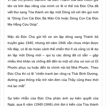
tên và linh đạo riêng của mình có lẽ vì thế mà Đức Cha đã
viết thư sang Tòa thánh xin lập một Dòng nữ với tên gọi mới
là “Dòng Con Cái Đức Bà Mân Côi hoặc Dòng Con Cái Đức
Mẹ Hằng Cứu Giúp”.
Mặc dù Đức Cha gửi hồ sơ xin lập dòng sang Thánh bộ
truyền giáo 1940, nhưng tới năm 1946 vẫn chưa nhận được
hồi đáp, có lẽ do hoàn cảnh thế chiến thứ II và cũng có lẽ dự
án lập một Dòng mới – qui tụ các dòng đã có sẵn – gặp
nhiều khó khăn và chống đối đến từ một số cha xứ nơi có Dì
Phước phục vụ hoặc đến từ chính nội bộ Nhà Phước. Theo
Đức Cha thì có lẽ “chiến tranh lan rộng ra Thái Bình Dương,
đường giao thông trắc trở nên đơn của Thầy cũng theo thời
mà lạc mất”.
Sự kiên nhẫn của Đức Cha phản ánh sự kiên quyết của
Ngài, qua 6 năm (1940-1946) chờ đợi ý kiến của Tòa thánh