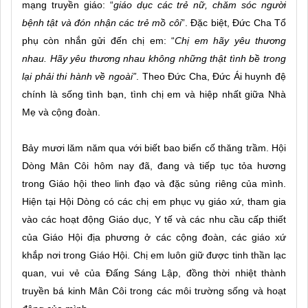
mạng truyền giáo: “
giáo dục các trẻ nữ,
chăm sóc người
bệnh tật và đón nhận các trẻ mồ côi
”. Đặc biệt, Đức Cha Tổ
phụ còn nhắn gửi đến chị em: “
Chị em hãy yêu thương
nhau. Hãy yêu thương nhau không những thật tình bề trong
lại phải thi hành về ngoài”
. Theo Đức Cha, Đức Ái huynh đệ
chính là sống tình bạn, tình chị em và hiệp nhất giữa Nhà
Mẹ và cộng đoàn.
Bảy mươi lăm năm qua với biết bao biến cố thăng trầm. Hội
Dòng Mân Côi hôm nay đã, đang và tiếp tục tỏa hương
trong Giáo hội theo linh đạo và đặc sủng riêng của mình.
Hiện tại Hội Dòng có các chị em phục vụ giáo xứ, tham gia
vào các hoạt động Giáo dục, Y tế và các nhu cầu cấp thiết
của Giáo Hội địa phương ở các cộng đoàn, các giáo xứ
khắp nơi trong Giáo Hội. Chị em luôn giữ được tinh thần lạc
quan, vui vẻ của Đấng Sáng Lập, đồng thời nhiệt thành
truyền bá kinh Mân Côi trong các môi trường sống và hoạt