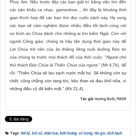
Phúc Âm. Nếu trước đây các bạn giải trí bằng việc tìm đến
các sân khấu ca nhạc, gameshow..., thì đây là khoảng thời
gian thích hợp để các bạn tìm đọc cuốn sách này. Hy vọng
các bạn sẽ cảm nghiệm được nhiều điều tốt lành cùng với
sự bình an Chúa dành cho những ai tìm kiếm Ngài. Còn với
người Công giáo, chúng ta hãy tận dụng thời gian này để
Lời Chúa trở nên của ăn thiêng liêng nuôi dưỡng Đức tin
của chúng ta trước mọi thách đố của thời cuộc: “
Ngươi chớ
thử thách Đức Chúa là Thiên Chúa của ngươi.” (
Mt 4,7b), để
rồi:
“
Thiên Chúa sẽ lau sạch nước mắt họ. Sẽ không còn sự
chết; cũng chẳng còn tang tóc, kêu than và đau khổ nữa, vì
những điều cũ đã biến mất.” (Kh 21,4).
Tác giả:
Hương Bưởi, FMSR
Tags:
thế kỷ
,
lịch sử
,
nhân loại
,
kinh hoàng
,
số lượng
,
tên gọi
,
dịch hạch