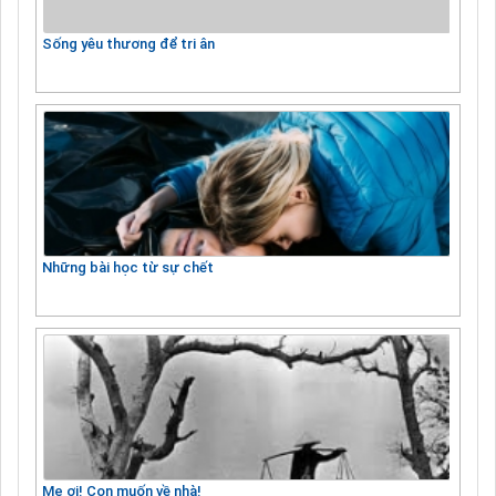
Sống yêu thương để tri ân
Những bài học từ sự chết
Mẹ ơi! Con muốn về nhà!