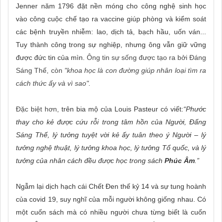
Jenner năm 1796 đặt nền móng cho công nghệ sinh học
vào công cuộc chế tạo ra vaccine giúp phòng và kiểm soát
các bệnh truyền nhiễm: lao, dịch tả, bạch hầu, uốn ván...
Tuy thành công trong sự nghiệp, nhưng ông vẫn giữ vững
được đức tin của mìn.
Ông tin sự sống được tạo ra bởi Đáng
Sáng Thế, còn
"khoa học là con đường giúp nhân loại tìm ra
cách thức ấy và vì sao".
Đặc biệt hơn,
trên bia mộ của Louis Pasteur có viết:
“Phước
thay cho kẻ được cứu rỗi trong tâm hồn của Người, Đấng
Sáng Thế, lý tưởng tuyệt vời kẻ ấy tuân theo ý Người – lý
tưởng nghệ thuật, lý tưởng khoa học, lý tưởng Tổ quốc, và lý
tưởng của nhân cách đều được học trong sách
Phúc Âm
.”
Ngẫm lại dịch hạch cái Chết Đen thế kỷ 14 và sự tung hoành
của covid 19, suy nghĩ của mỗi người không giống nhau. Có
một cuốn sách mà có nhiều người chưa từng biết là cuốn