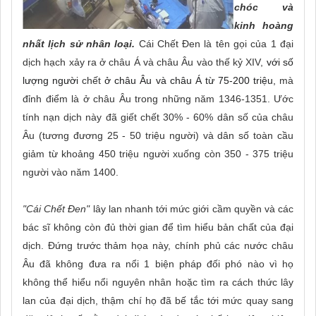
chóc và
kinh hoàng
nhất lịch sử nhân loại.
Cái Chết Đen là tên gọi của 1 đại
dịch hạch xảy ra ở châu Á và châu Âu vào thế kỷ XIV,
với số
lượng người
chết
ở châu Âu và châu Á từ 75-200 triệu,
mà
đỉnh điểm là ở châu Âu trong những năm 1346-1351.
Ước
tính nạn dịch này đã giết chết 30% - 60% dân số của châu
Âu (tương đương 25 - 50 triệu người) và dân số toàn cầu
giảm từ khoảng 450 triệu người xuống còn 350 - 375 triệu
người vào năm 1400.
"Cái Chết Đen"
lây lan nhanh tới mức giới cầm quyền và các
bác sĩ không còn đủ thời gian để tìm hiểu bản chất của đại
dịch. Đứng trước thảm họa này, chính phủ các nước châu
Âu đã không đưa ra nổi 1 biện pháp đối phó nào vì họ
không thể hiểu nổi nguyên nhân hoặc tìm ra cách thức lây
lan của đại dịch,
thậm chí họ đã bế tắc tới mức quay sang