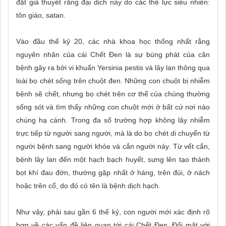
đặt giả thuyết rằng đại dịch này do các thế lực siêu nhiên:
tôn giáo, satan.
Vào đầu thế kỷ 20, các nhà khoa học thống nhất rằng
nguyên nhân của cái Chết Đen là sự bùng phát của căn
bệnh gây ra bởi vi khuẩn Yersinia pestis và lây lan thông qua
loài bọ chét sống trên chuột đen.
Những con chuột bị nhiễm
bệnh sẽ chết, nhưng bọ chét trên cơ thể của chúng thường
sống sót và tìm thấy những con chuột mới ở bất cứ nơi nào
chúng hạ cánh. Trong đa số trường hợp không lây nhiễm
trực tiếp từ người sang người, mà là do bọ chét di chuyển từ
người bệnh sang người khỏe và cắn người này. Từ vết cắn,
bệnh lây lan đến một hạch bạch huyết, sưng lên tạo thành
bọt khí đau đớn, thường gặp nhất ở háng, trên đùi, ở nách
hoặc trên cổ, do đó có tên là bệnh dịch hạch.
Như vậy, phải sau gần 6 thế kỷ, con người mới xác định rõ
hơn về các vấn đề liên quan tới cái Chết Đen. Đối mặt với