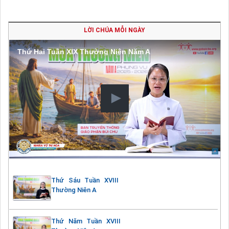
LỜI CHÚA MỖI NGÀY
Thứ Hai Tuần XIX Thường Niên Năm A
Thứ Sáu Tuần XVIII
Thường Niên A
Thứ Năm Tuần XVIII