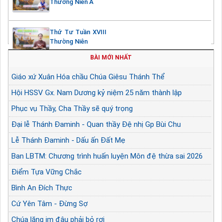
Thường Niên A
Thứ Tư Tuần XVIII
Thường Niên
BÀI MỚI NHẤT
Giáo xứ Xuân Hóa chầu Chúa Giêsu Thánh Thể
Hội HSSV Gx. Nam Dương kỷ niệm 25 năm thành lập
Phục vụ Thầy, Cha Thầy sẽ quý trọng
Đại lễ Thánh Đaminh - Quan thầy Đệ nhị Gp Bùi Chu
Lễ Thánh Đaminh - Dấu ấn Đất Mẹ
Ban LBTM: Chương trình huấn luyện Môn đệ thừa sai 2026
Điểm Tựa Vững Chắc
Bình An Đích Thực
Cứ Yên Tâm - Đừng Sợ
Chúa lặng im đâu phải bỏ rơi