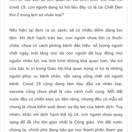
covid 19, con người đang tự hỏi liệu đây có là cái Chết Đen
thứ 2 trong lịch sử nhân loại?
Nếu hiện tại đem ra so sánh, sẽ có nhiều điểm đáng lưu
tâm: khi dịch hạch tràn lan, con người chưa tìm ra thuốc
chữa, chưa có cách phòng bệnh đặc hiệu, số lượng người
chết ngày một tăng cho dù con người đã huy động mọi
nguồn nhân lực mà tình hình không khả quan hơn. Vai trò
của bậc tu trì trong Giáo hội khá quan trọng vì họ là những
người phục vụ bệnh nhân, sẵn sàng sống chết với người
bệnh. Covid 19 cũng đang làm đau đầu cả nhân loại,
vaccine cũng chưa phải là cứu cánh cuối cùng. Mỗi đất
nước đều có chiến lược ưu tiên riêng, nhưng đều có mẫu số
chung là chưa kiểm soát được sự lây lan của bệnh dịch. Tuy
nhiên, khác với dịch hạch thế kỷ 14, con người chưa quay
sang đổ lỗi cho tôn giáo nhất là Công giáo. Với đất nước
chúng ta, chính phủ đang kêu gọi mọi thành phần tham gia