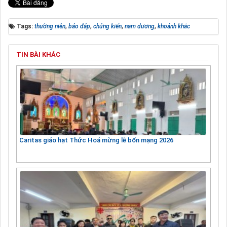
Tags:
thường niên
,
báo đáp
,
chứng kiến
,
nam dương
,
khoảnh khắc
TIN BÀI KHÁC
Caritas giáo hạt Thức Hoá mừng lễ bổn mạng 2026