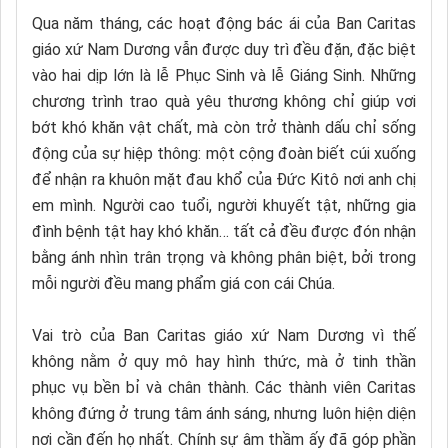
Qua năm tháng, các hoạt động bác ái của Ban Caritas
giáo xứ Nam Dương vẫn được duy trì đều đặn, đặc biệt
vào hai dịp lớn là lễ Phục Sinh và lễ Giáng Sinh. Những
chương trình trao quà yêu thương không chỉ giúp vơi
bớt khó khăn vật chất, mà còn trở thành dấu chỉ sống
động của sự hiệp thông: một cộng đoàn biết cúi xuống
để nhận ra khuôn mặt đau khổ của Đức Kitô nơi anh chị
em mình. Người cao tuổi, người khuyết tật, những gia
đình bệnh tật hay khó khăn… tất cả đều được đón nhận
bằng ánh nhìn trân trọng và không phân biệt, bởi trong
mỗi người đều mang phẩm giá con cái Chúa.
Vai trò của Ban Caritas giáo xứ Nam Dương vì thế
không nằm ở quy mô hay hình thức, mà ở tinh thần
phục vụ bền bỉ và chân thành. Các thành viên Caritas
không đứng ở trung tâm ánh sáng, nhưng luôn hiện diện
nơi cần đến họ nhất. Chính sự âm thầm ấy đã góp phần