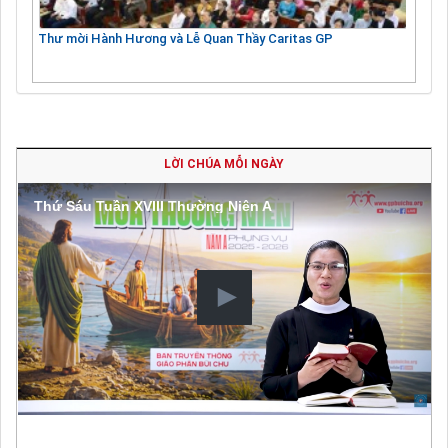
Thư mời Hành Hương và Lễ Quan Thầy Caritas GP
LỜI CHÚA MỖI NGÀY
Thứ Sáu Tuần XVIII Thường Niên A