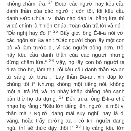
24
không châm lửa.
Đoạn các người hãy kêu cầu
danh thần của các người ; còn tôi, tôi kêu cầu
danh Đức Chúa. Vị thần nào đáp lại bằng lửa thì
vị đó chính là Thiên Chúa. Toàn dân trả lời và nói :
25
”Đề nghị hay đó !”
Bấy giờ, ông Ê-li-a nói với
các ngôn sứ Ba-an : “Các người chọn lấy một con
bò và làm trước đi, vì các người đông hơn. Rồi
hãy kêu cầu danh thần của các người nhưng
26
đừng châm lửa.”
Vậy, họ lấy con bò người ta
đưa cho họ, làm thịt, rồi kêu cầu danh thần Ba-an
từ sáng tới trưa : “Lạy thần Ba-an, xin đáp lời
chúng tôi !” Nhưng không một tiếng nói, không
một ai trả lời, và họ nhảy khập khiễng bên cạnh
27
bàn thờ họ đã dựng.
Đến trưa, ông Ê-li-a chế
nhạo họ rằng : “Kêu lớn tiếng lên, người là một vị
thần mà ! Người đang mải suy nghĩ, hay là đi
vắng, hoặc trẩy đường xa ; có khi người đang
28
ngủ, thì sẽ thức dậy thôi !”
Họ càng kêu lớn