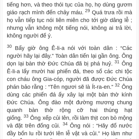
tiếng hơn, và theo thói tục của họ, họ dùng gươm
29
giáo rạch mình đến chảy máu.
Quá trưa rồi mà
họ vẫn tiếp tục nói liên miên cho tới giờ dâng lễ ;
nhưng vẫn không một tiếng nói, không ai trả lời,
không người để ý.
30
Bấy giờ ông Ê-li-a nói với toàn dân : “Các
người hãy lại đây.” Toàn dân tiến lại gần ông. Ông
31
dọn lại bàn thờ Đức Chúa đã bị phá huỷ.
Ông
Ê-li-a lấy mười hai phiến đá, theo số các chi tộc
con cháu ông Gia-cóp, người đã được Đức Chúa
32
phán bảo rằng : “Tên ngươi sẽ là Ít-ra-en.”
Ông
dùng các phiến đá ấy xây lại một bàn thờ kính
Đức Chúa. Ông đào một đường mương chung
quanh bàn thờ rộng cỡ hai thúng hạt
33
giống.
Ông xếp củi lên, rồi làm thịt con bò mộng
34
và đặt trên đống củi.
Ông nói : “Hãy đổ nước
đầy bốn lu rồi tưới lên lễ vật và củi.” Họ làm như