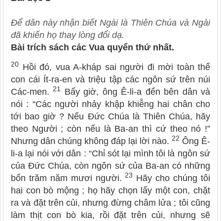
Để dân này nhận biết Ngài là Thiên Chúa và Ngài
đã khiến họ thay lòng đổi dạ.
Bài trích sách các Vua quyển thứ nhất.
20
Hồi đó, vua A-kháp sai người đi mời toàn thể
con cái Ít-ra-en và triệu tập các ngôn sứ trên núi
21
Các-men.
Bấy giờ, ông Ê-li-a đến bên dân và
nói : “Các người nhảy khập khiễng hai chân cho
tới bao giờ ? Nếu Đức Chúa là Thiên Chúa, hãy
theo Người ; còn nếu là Ba-an thì cứ theo nó !”
22
Nhưng dân chúng không đáp lại lời nào.
Ông Ê-
li-a lại nói với dân : “Chỉ sót lại mình tôi là ngôn sứ
của Đức Chúa, còn ngôn sứ của Ba-an có những
23
bốn trăm năm mươi người.
Hãy cho chúng tôi
hai con bò mộng ; họ hãy chọn lấy một con, chặt
ra và đặt trên củi, nhưng đừng châm lửa ; tôi cũng
làm thịt con bò kia, rồi đặt trên củi, nhưng sẽ