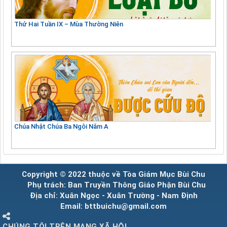
Thứ Hai Tuần IX – Mùa Thường Niên
Chúa Nhật Chúa Ba Ngôi Năm A
Copyright © 2022 thuộc về Tòa Giám Mục Bùi Chu
Phụ trách: Ban Truyền Thông Giáo Phận Bùi Chu
Địa chỉ: Xuân Ngọc - Xuân Trường - Nam Định
Email: bttbuichu@gmail.com
CHÚNG TÔI TRÊN MẠNG XÃ HỘI