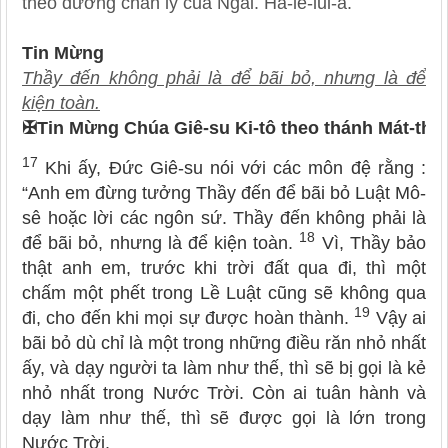
theo đường chân lý của Ngài. Ha-lê-lui-a.
Tin Mừng
Thầy đến không phải là để bãi bỏ, nhưng là để
kiện toàn.
✠
Tin Mừng Chúa Giê-su Ki-tô theo thánh Mát-thê
17
Khi ấy, Đức Giê-su nói với các môn đệ rằng :
“Anh em đừng tưởng Thầy đến để bãi bỏ Luật Mô-
sê hoặc lời các ngôn sứ. Thầy đến không phải là
18
để bãi bỏ, nhưng là để kiện toàn.
Vì, Thầy bảo
thật anh em, trước khi trời đất qua đi, thì một
chấm một phết trong Lề Luật cũng sẽ không qua
19
đi, cho đến khi mọi sự được hoàn thành.
Vậy ai
bãi bỏ dù chỉ là một trong những điều răn nhỏ nhất
ấy, và dạy người ta làm như thế, thì sẽ bị gọi là kẻ
nhỏ nhất trong Nước Trời. Còn ai tuân hành và
dạy làm như thế, thì sẽ được gọi là lớn trong
Nước Trời.