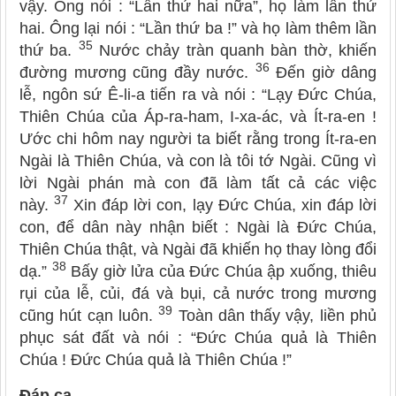
vậy. Ông nói : “Lần thứ hai nữa”, họ làm lần thứ
hai. Ông lại nói : “Lần thứ ba !” và họ làm thêm lần
35
thứ ba.
Nước chảy tràn quanh bàn thờ, khiến
36
đường mương cũng đầy nước.
Đến giờ dâng
lễ, ngôn sứ Ê-li-a tiến ra và nói : “Lạy Đức Chúa,
Thiên Chúa của Áp-ra-ham, I-xa-ác, và Ít-ra-en !
Ước chi hôm nay người ta biết rằng trong Ít-ra-en
Ngài là Thiên Chúa, và con là tôi tớ Ngài. Cũng vì
lời Ngài phán mà con đã làm tất cả các việc
37
này.
Xin đáp lời con, lạy Đức Chúa, xin đáp lời
con, để dân này nhận biết : Ngài là Đức Chúa,
Thiên Chúa thật, và Ngài đã khiến họ thay lòng đổi
38
dạ.”
Bấy giờ lửa của Đức Chúa ập xuống, thiêu
rụi của lễ, củi, đá và bụi, cả nước trong mương
39
cũng hút cạn luôn.
Toàn dân thấy vậy, liền phủ
phục sát đất và nói : “Đức Chúa quả là Thiên
Chúa ! Đức Chúa quả là Thiên Chúa !”
Đáp ca