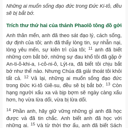
Những ai muốn sống đạo đức trong Đức Ki-tô, đều
sẽ bị bắt bớ.
Trích thư thứ hai của thánh Phaolô tông đồ gởi ô
Anh thân mến, anh đã theo sát đạo lý, cách sống,
dự định của tôi; anh đã thấy lòng tin, sự nhẫn nại,
11
lòng yêu mến, sự kiên trì của tôi;
anh đã biết
những cơn bắt bớ, những sự đau khổ tôi đã gặp ở
An-ti-ô-khi-a, I-cô-ni-ô, Lýt-ra, đã biết tôi chịu bắt
bớ như thế nào. Nhưng Chúa đã giải thoát tôi khỏi
12
tất cả.
Vả lại, những ai muốn sống đạo đức
13
trong Đức Ki-tô Giê-su, đều sẽ bị bắt bớ.
Còn
hạng người xấu xa và bịp bợm sẽ ngày càng xấu
hơn, họ vừa lừa dối, vừa bị lừa dối.
14
Phần anh, hãy giữ vững những gì anh đã học
được và đã tin chắc. Anh biết anh đã học với
15
những ai.
Và từ thời thơ ấu, anh đã biết Sách