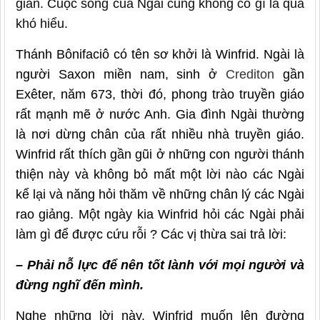
giản. Cuộc sống của Ngài cũng không có gì là quá
khó hiểu.
Thánh Bônifaciô có tên sơ khởi là Winfrid. Ngài là
người Saxon miền nam, sinh ở
Crediton
gần
Exêter, năm 673, thời đó, phong trào truyền giáo
rất mạnh mẽ ở nước Anh. Gia đình Ngài thường
là nơi dừng chân của rất nhiều nhà truyền giáo.
Winfrid rất thích gần gũi ở những con người thánh
thiện này và không bỏ mất một lời nào các Ngài
kể lại và năng hỏi thăm về những chân lý các Ngài
rao giảng. Một ngày kia Winfrid hỏi các Ngài phải
làm gì để được cứu rỗi ? Các vị thừa sai trả lời:
– Phải nỗ lực để nên tốt lành với mọi người và
đừng nghĩ đến mình.
Nghe những lời này, Winfrid muốn lên đường