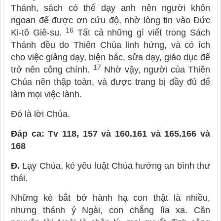
Thánh, sách có thể dạy anh nên người khôn
ngoan để được ơn cứu độ, nhờ lòng tin vào Đức
16
Ki-tô Giê-su.
Tất cả những gì viết trong Sách
Thánh đều do Thiên Chúa linh hứng, và có ích
cho việc giảng dạy, biện bác, sửa dạy, giáo dục để
17
trở nên công chính.
Nhờ vậy, người của Thiên
Chúa nên thập toàn, và được trang bị đầy đủ để
làm mọi việc lành.
Ðó là lời Chúa.
Ðáp ca: Tv 118, 157 và 160.161 và 165.166 và
168
Đ.
Lạy Chúa, kẻ yêu luật Chúa hưởng an bình thư
thái.
Những kẻ bắt bớ hành hạ con thật là nhiều,
nhưng thánh ý Ngài, con chẳng lìa xa. Căn