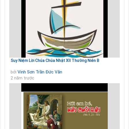
Suy Niệm Lời Chúa Chúa Nhật XII Thường Niên B
bởi
Vinh Sơn Trần Đức Văn
2 năm trước