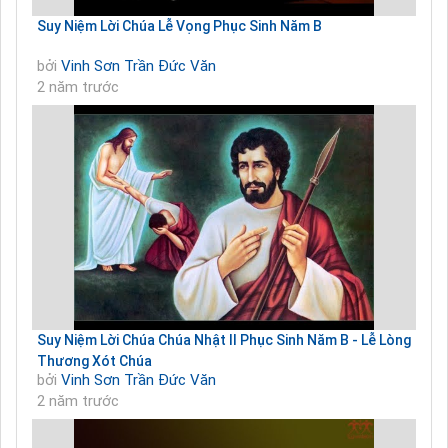
Suy Niệm Lời Chúa Lễ Vọng Phục Sinh Năm B
bởi
Vinh Sơn Trần Đức Văn
2 năm trước
Suy Niệm Lời Chúa Chúa Nhật II Phục Sinh Năm B - Lễ Lòng
Thương Xót Chúa
bởi
Vinh Sơn Trần Đức Văn
2 năm trước