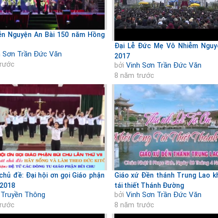
ễn Nguyện An Bài 150 năm Hồng
Đại Lễ Đức Mẹ Vô Nhiễm Nguy
h Sơn Trần Đức Văn
2017
trước
bởi
Vinh Sơn Trần Đức Văn
8 năm trước
 chủ đề: Đại hội ơn gọi Giáo phận
Giáo xứ Đền thánh Trung Lao k
 2018
tái thiết Thánh Đường
 Truyền Thông
bởi
Vinh Sơn Trần Đức Văn
trước
8 năm trước