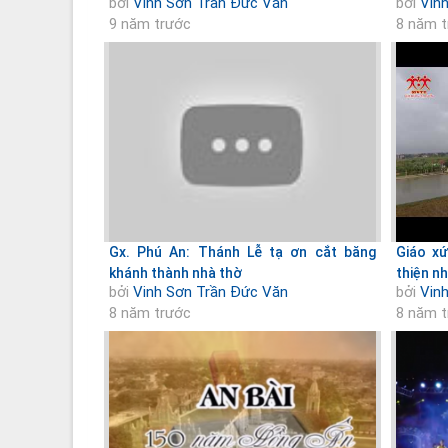
bởi
Vinh Sơn Trần Đức Văn
bởi
Vin
9 năm trước
8 năm 
Gx. Phú An: Thánh Lễ tạ ơn cắt băng
Giáo xứ
khánh thành nhà thờ
thiện n
bởi
Vinh Sơn Trần Đức Văn
bởi
Vin
8 năm trước
8 năm 