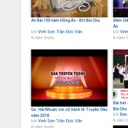
An Bài 150 năm Hồng Ân - Btt Bùi Chu
Đêm Di
Ân
bởi
Vinh Sơn Trần Đức Văn
bởi
Vin
8 năm trước
8 năm 
Bài hát
Bùi Chu
Gx. Hải Nhuận nơi cử hành lễ Truyền Dầu
bởi
Ban
năm 2018
8 năm 
bởi
Vinh Sơn Trần Đức Văn
8 năm trước