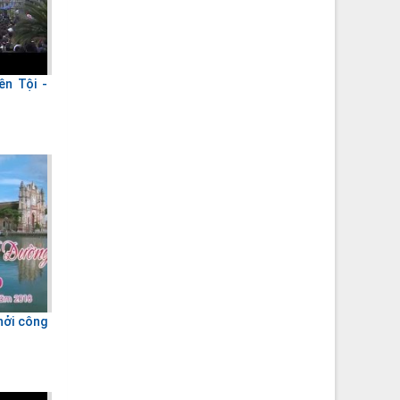
ên Tội -
hởi công