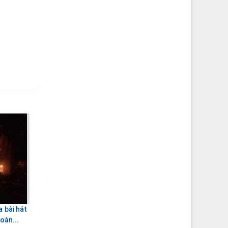
 bài hát
oàn...