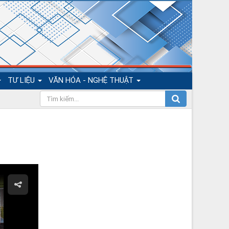
TƯ LIỆU
VĂN HÓA - NGHỆ THUẬT