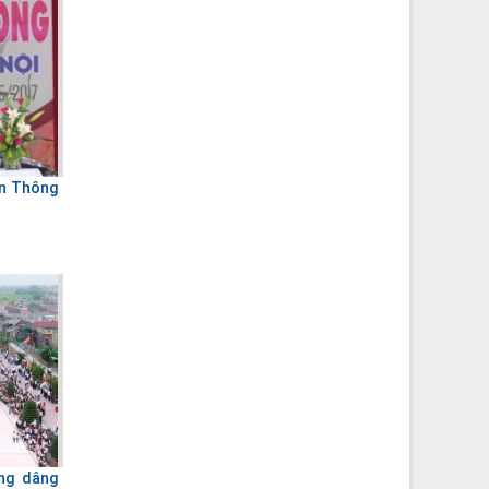
ền Thông
ng dâng