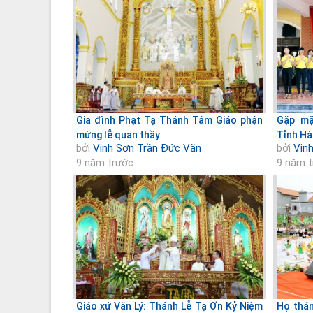
Gia đình Phạt Tạ Thánh Tâm Giáo phận
Gặp mặ
mừng lễ quan thầy
Tỉnh Hà
bởi
Vinh Sơn Trần Đức Văn
bởi
Vin
9 năm trước
9 năm 
Giáo xứ Văn Lý: Thánh Lễ Tạ Ơn Kỷ Niệm
Họ thán