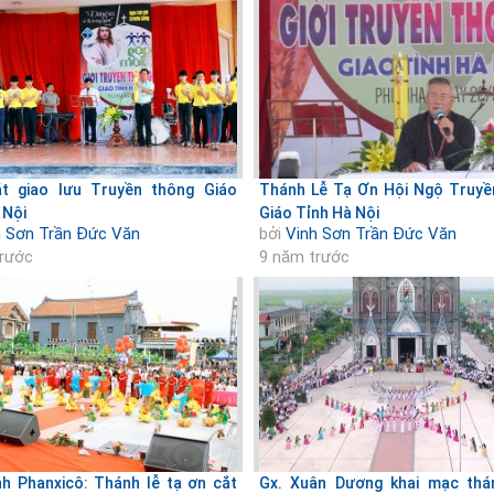
t giao lưu Truyền thông Giáo
Thánh Lễ Tạ Ơn Hội Ngộ Truy
 Nội
Giáo Tỉnh Hà Nội
h Sơn Trần Đức Văn
bởi
Vinh Sơn Trần Đức Văn
trước
9 năm trước
h Phanxicô: Thánh lễ tạ ơn cắt
Gx. Xuân Dương khai mạc thá