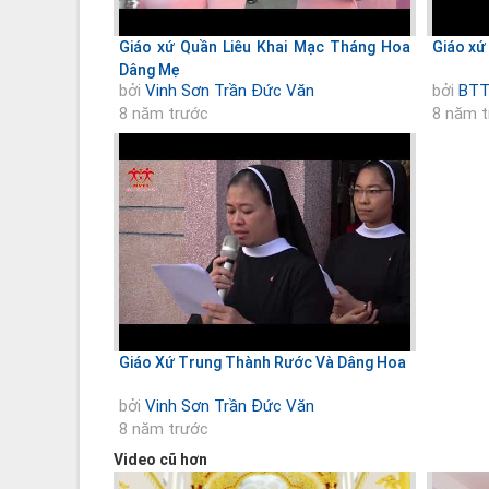
Giáo xứ Quần Liêu Khai Mạc Tháng Hoa
Giáo xứ
Dâng Mẹ
bởi
Vinh Sơn Trần Đức Văn
bởi
BTT
8 năm trước
8 năm 
Giáo Xứ Trung Thành Rước Và Dâng Hoa
bởi
Vinh Sơn Trần Đức Văn
8 năm trước
Video cũ hơn