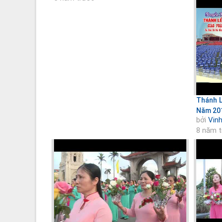
Thánh L
Năm 20
bởi
Vin
8 năm 