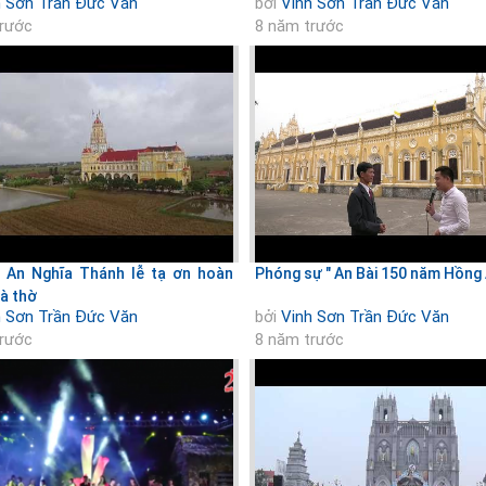
h Sơn Trần Đức Văn
bởi
Vinh Sơn Trần Đức Văn
trước
8 năm trước
 An Nghĩa Thánh lễ tạ ơn hoàn
Phóng sự " An Bài 150 năm Hồng 
hà thờ
h Sơn Trần Đức Văn
bởi
Vinh Sơn Trần Đức Văn
trước
8 năm trước