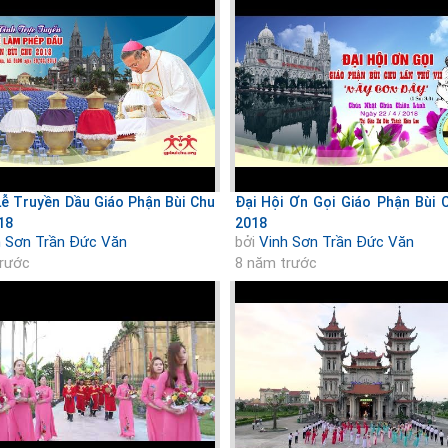
ễ Truyền Dầu Giáo Phận Bùi Chu
Đại Hội Ơn Gọi Giáo Phận Bùi
18
2018
h Sơn Trần Đức Văn
bởi
Vinh Sơn Trần Đức Văn
trước
8 năm trước