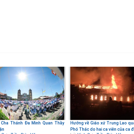
h Cha Thánh Đa Minh Quan Thầy
Hướng về Giáo xứ Trung Lao qua
ận
Phó Thác do hai ca viên của ca đ