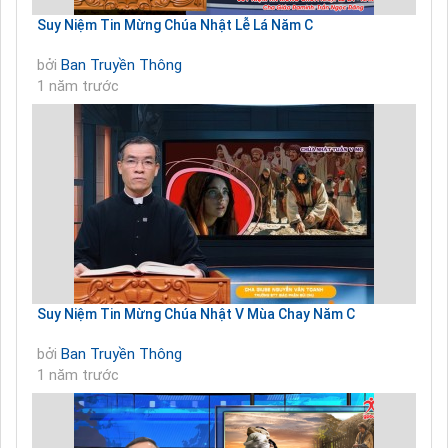
Suy Niệm Tin Mừng Chúa Nhật Lễ Lá Năm C
bởi
Ban Truyền Thông
1 năm trước
Suy Niệm Tin Mừng Chúa Nhật V Mùa Chay Năm C
bởi
Ban Truyền Thông
1 năm trước