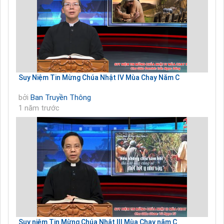
Suy Niệm Tin Mừng Chúa Nhật IV Mùa Chay Năm C
bởi
Ban Truyền Thông
1 năm trước
Suy niệm Tin Mừng Chúa Nhật III Mùa Chay năm C