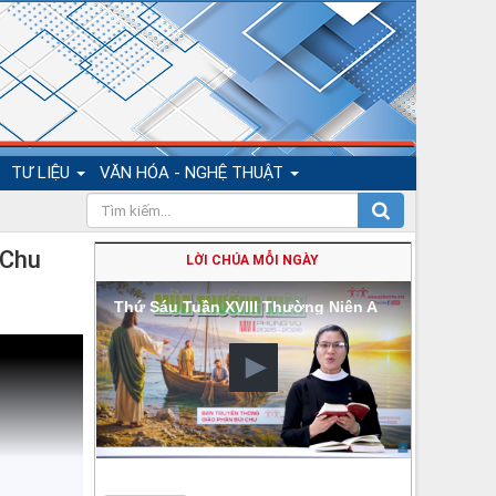
TƯ LIỆU
VĂN HÓA - NGHỆ THUẬT
 Chu
LỜI CHÚA MỖI NGÀY
Thứ Sáu Tuần XVIII Thường Niên A