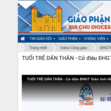
TIN GIÁO HỘI
GIÁO PHẬN
CHỦNG VIỆN
Trang nhất
Video Công giáo
ĐHGTH
TUỔI TRẺ DẤN THÂN - Cử điệu ĐHGT G
TUỔI TRẺ DẤN THÂN - Cử điệu ĐHGT Giáo tỉnh Hà 