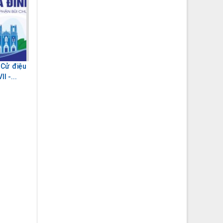
 Cử điệu
I -...