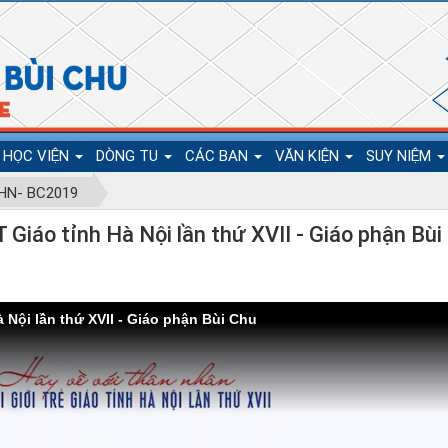
HỌC VIỆN
DÒNG TU
CÁC BAN
VĂN KIỆN
SUY NIỆM
N- BC2019
iáo tỉnh Hà Nội lần thứ XVII - Giáo phận Bùi
Nội lần thứ XVII - Giáo phận Bùi Chu