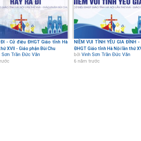
ĐI - Cử điệu ĐHGT Giáo tỉnh Hà
NIỀM VUI TÌNH YÊU GIA ĐÌNH -
thứ XVII - Giáo phận Bùi Chu
ĐHGT Giáo tỉnh Hà Nội lần thứ XVI
h Sơn Trần Đức Văn
bởi
Vinh Sơn Trần Đức Văn
trước
6 năm trước