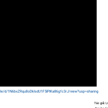
/file/d/1N6bxZRqu8oDkIsdU1F5lPlKa86gfc3rJ/view?usp=sharing
Tác giả:
L