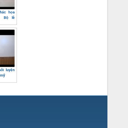
Phác họa
– Bộ lễ
ởi luyện
 mỹ