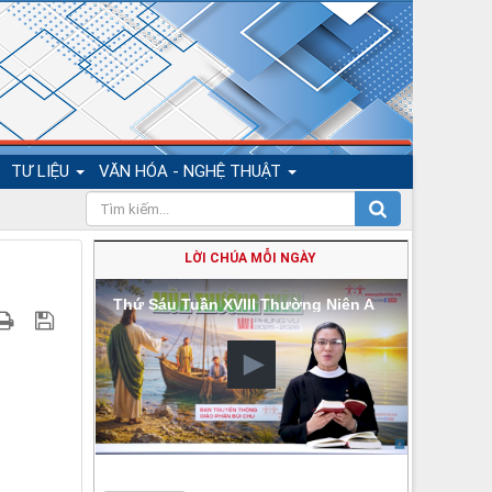
TƯ LIỆU
VĂN HÓA - NGHỆ THUẬT
LỜI CHÚA MỖI NGÀY
Thứ Sáu Tuần XVIII Thường Niên A