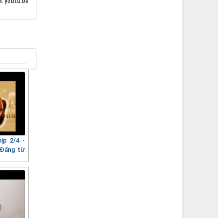
n:
youtu.be
ịp 2/4 -
 Đấng từ