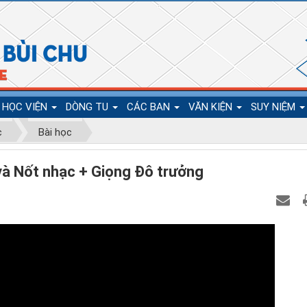
HỌC VIỆN
DÒNG TU
CÁC BAN
VĂN KIỆN
SUY NIỆM
c
Bài học
và Nốt nhạc + Giọng Đô trưởng