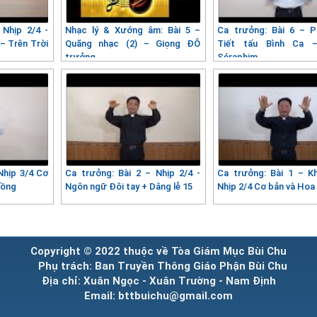
 Nhịp 2/4 -
Nhạc lý & Xướng âm: Bài 5 –
Ca trưởng: Bài 6 – 
– Trên Trời
Quãng nhạc (2) – Giọng ĐÔ
Tiết tấu Bình Ca 
trưởng
Séraphim
Nhịp 3/4 Cơ
Ca trưởng: Bài 2 – Nhịp 2/4 -
Ca trưởng: Bài 1 – Kh
đồng
Ngôn ngữ Đôi tay + Dâng lễ 15
Nhịp 2/4 Cơ bản và Hoa
Copyright © 2022 thuộc về Tòa Giám Mục Bùi Chu
Phụ trách: Ban Truyền Thông Giáo Phận Bùi Chu
Địa chỉ: Xuân Ngọc - Xuân Trường - Nam Định
Email: bttbuichu@gmail.com