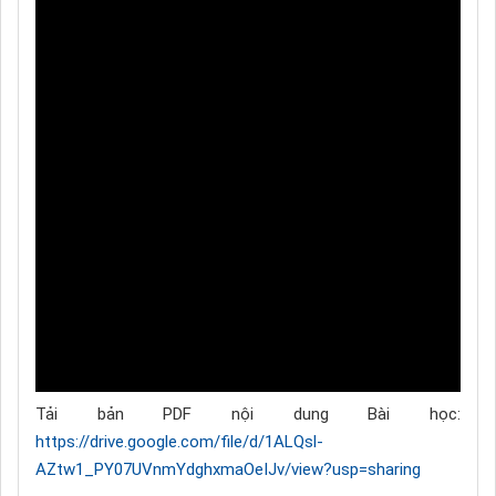
Tải bản PDF nội dung Bài học:
https://drive.google.com/file/d/1ALQsl-
AZtw1_PY07UVnmYdghxmaOeIJv/view?usp=sharing