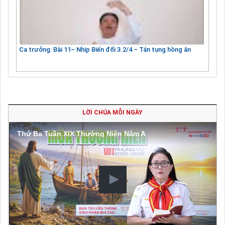
Ca trưởng: Bài 11– Nhịp Biến đổi 3.2/4 – Tán tụng hồng ân
LỜI CHÚA MỖI NGÀY
Thứ Ba Tuần XIX Thường Niên Năm A