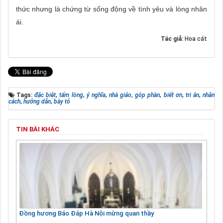
thức nhưng là chứng từ sống động về tình yêu và lòng nhân
ái.
Tác giả:
Hoa cát
Tags:
đặc biệt
,
tấm lòng
,
ý nghĩa
,
nhà giáo
,
góp phần
,
biết ơn
,
tri ân
,
nhân
cách
,
hướng dẫn
,
bày tỏ
TIN BÀI KHÁC
Đồng hương Báo Đáp Hà Nội mừng quan thầy