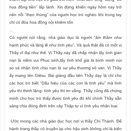
hoa đồng tiền” lấp lánh. Xin đừng khiến ngày hôm nay trở
nên nỗi “thẹn thùng” của người học trò nghèo khi trong tay
chỉ có đóa hoa đồng nội khiêm tốn.
…
Có người nói rằng, nhà giáo dục là người “âm thầm như
hạnh phúc và lặng lẽ như tình yêu”. Và quả thật đã có một vị
Thầy vĩ đại như thế. Vị Thầy này đã chấp nhận lấy tình gian
nan là niềm vui Phục sinh,lấy tình khổ giá là bình minh núi
sọ và nhận tình chịu nạn là sự yêu thương vô vàn. Vị Thầy
ấy mang tên Giêsu. Bài giảng đầu tiên Thầy dạy là chỉ cho
các học trò biết “Dấu hiệu của các con là tình yêu” mà tình
yêu thì thinh lặng- tình yêu thì im vắng. Thầy cũng đã chứng
minh cho học trò thấy được tình yêu đó khi chính Thầy sẵn
sàng chịu đóng đinh trên cây Thập tự vì tình yêu nhân loại.
Ước mong các nhà giáo dục học nơi vị thầy Chí Thánh. Để
hành trang thầy cô truyền lại cho hậu sinh không chỉ là kiến