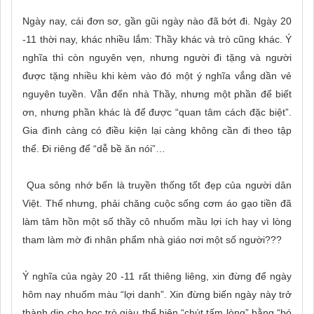
Ngày nay, cái đơn sơ, gần gũi ngày nào đã bớt đi. Ngày 20
-11 thời nay, khác nhiều lắm: Thầy khác và trò cũng khác. Ý
nghĩa thì còn nguyên vẹn, nhưng người đi tặng và người
được tặng nhiều khi kèm vào đó một ý nghĩa vắng dần vẻ
nguyên tuyền. Vẫn đến nhà Thầy, nhưng một phần để biết
ơn, nhưng phần khác là để được “quan tâm cách đặc biệt”.
Gia đình càng có điều kiện lại càng không cần đi theo tập
thể. Đi riêng để “dễ bề ăn nói”…
Qua sông nhớ bến là truyền thống tốt đẹp của người dân
Việt. Thế nhưng, phải chăng cuộc sống cơm áo gạo tiền đã
làm tâm hồn một số thầy cô nhuốm mầu lợi ích hay vì lòng
tham làm mờ đi nhân phẩm nhà giáo nơi một số người???
Ý nghĩa của ngày 20 -11 rất thiêng liêng, xin đừng để ngày
hôm nay nhuốm màu “lợi danh”. Xin đừng biến ngày này trở
thành dịp cho học trò giàu thể hiện “chút tấm lòng” bằng “bó