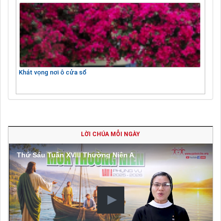
Khát vọng nơi ô cửa sổ
LỜI CHÚA MỖI NGÀY
Thứ Sáu Tuần XVIII Thường Niên A