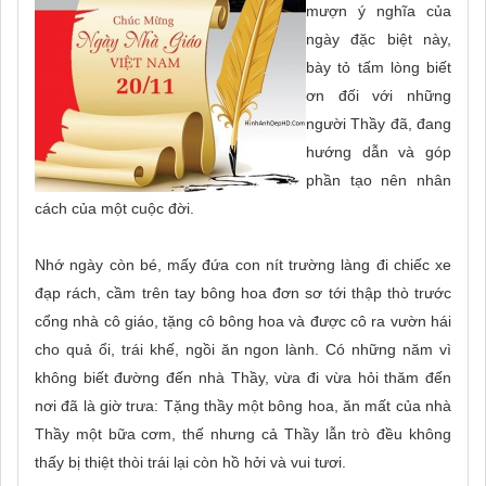
mượn ý nghĩa của
ngày đặc biệt này,
bày tỏ tấm lòng biết
ơn đối với những
người Thầy đã, đang
hướng dẫn và góp
phần tạo nên nhân
cách của một cuộc đời.
Nhớ ngày còn bé, mấy đứa con nít trường làng đi chiếc xe
đạp rách, cầm trên tay bông hoa đơn sơ tới thập thò trước
cổng nhà cô giáo, tặng cô bông hoa và được cô ra vườn hái
cho quả ổi, trái khế, ngồi ăn ngon lành. Có những năm vì
không biết đường đến nhà Thầy, vừa đi vừa hỏi thăm đến
nơi đã là giờ trưa: Tặng thầy một bông hoa, ăn mất của nhà
Thầy một bữa cơm, thế nhưng cả Thầy lẫn trò đều không
thấy bị thiệt thòi trái lại còn hồ hởi và vui tươi.