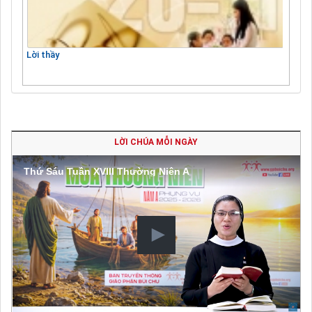
Lời thầy
LỜI CHÚA MỖI NGÀY
Thứ Sáu Tuần XVIII Thường Niên A