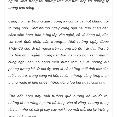
người, khơi trong tôi những ước mơ tươi đẹp và những lý
tưởng cao sáng.
Cũng nơi mái trường quê hương ấy còn là cả một khung trời
thương nhớ. Nhớ những ngày cùng bạn bè đua nhau đèn
sách sớm hôm, hào hứng tập văn nghệ, cỗ vũ bóng đá, đùa
vui rượt đuổi khắp sân trường.... Nhớ những ngày được
Thầy Cô cho đi dã ngoại trên những bờ đê trải dài, tha hồ
thả hồn nhìn ngắm những đàn trâu gặm cỏ non xanh mướt,
cùng ngồi bên bờ sông mép nước tâm sự về những dự
phóng tương lai. Ở nơi ấy, còn là cả những mối tình thơ của
tuổi học trò, trong sáng và hồn nhiên, nhưng cũng từng thẹn
thùng ngấn lệ làm nhòe những dòng lưu bút ngày chia tay.
Cho đến hôm nay, mái trường quê hương đã khuất xa,
những tà áo trắng học trò đã khép vào dĩ vãng, nhưng trong
tôi hình như có cái gì cay cay nơi khóe mắt mỗi khi ký trường
xưa có dịp ùa về.