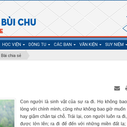
HỌC VIỆN
DÒNG TU
CÁC BAN
VĂN KIỆN
SUY NIỆM
Bài chia sẻ
Con người là sinh vật của sự
ra đi. Họ không bao
lòng với chính mình, cũng như không bao giờ muốn 
hay giậm chân tại chỗ. Trái lại, con người luôn ra đi,
được lớn lên; ra đi để đến với những miền đất lạ; 