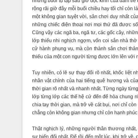
những buổi tụ tập sau giờ đọc kinh của đám trẻ
rộng rãi giờ đây mỗi buổi chiều hay tối chỉ còn 
một không gian tuyệt vời, sân chơi duy nhất của
những chiếc điện thoại nơi mọi thứ đã được s
Cũng vậy các ngã ba, ngã tư, các gốc cây, nhữn
lớp thiếu nhi nghịch ngợm, vốn coi sân nhà thờ 
cử hành phụng vụ, mà còn thành sân chơi thản
thiếu của một con người từng được lớn lên với
Tuy nhiên, có lẽ sự thay đổi rõ nhất, khốc liệt 
nhân vật chính của hai tiếng quê hương và của
thời gian rõ nhất và nhanh nhất. Từng ngày từng
lớp từng lớp các thế hệ cứ đến để hòa chung nhị
chia tay thời gian, mà trở về cát bụi, nơi chỉ c
chẳng còn không gian nhưng chỉ còn hạnh phúc v
Thật nghịch lý, những người thân thương nhất, 
sự biến đổi nhất. Để rồi đến một lúc, khi trở về