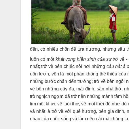
đến, có nhiều chốn để tựa nương, nhưng sâu 
luôn có một
khát vọng hiện sinh của sự trở về - 
nhất; trở về bên chiếc nôi nơi những
câu hát à ơ
uốn lượn, vốn là một phần không thể thiếu của
những bước chân đến trường; trở về bên ngôi nh
về bên những cây đa, mái đình, sân nhà thờ, 
trò nghịch ngợm đã trở nên những mảnh tâm hồn 
tim một kí ức về tuổi thơ, về một thời để nhớ dù
và nhất là trở về với quê hương, bên gia đình,
nhau của cuộc sống và làm nên cái mà chúng ta