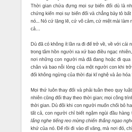
Thời gian chứa đựng mọi sự biến đổi dù là nh
chứng kiến mọi sự biến đổi và chẳng bày tỏ bấ
nó... Nó cứ lặng lẽ, cứ vô cảm, cứ miệt mài làm 
cả…
Dù đã có không ít lần ra đi để trở về, về với cái
trong tâm hồn người xa xứ bao điều ngạc nhiên, k
nơi những con người mà đã đang hoặc đi qua t
chân và bao nỗi lòng của một người con khi trở 
đổi không ngừng của thời đại kĩ nghệ và ảo hóa
Mọi thứ luôn thay đổi và phải tuân theo quy luật
nhiên cũng đổi thay theo thời gian; mọi công tr
thời gian. Dù đôi khi con người muốn chối bỏ hay
tất cả, con người chỉ biết ngậm ngùi đầu hàng 
lắng nghe tiếng reo mừng chiến thắng ngạo nghễ
khứ của nó. Để rồi đi vào dĩ vãng, mà nơi đó, ch