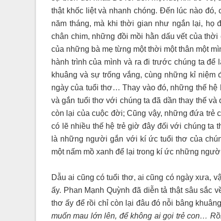
thật khốc liệt và nhanh chóng. Đến lúc nào đó,
năm tháng, mà khi thời gian như ngắn lại, họ 
chân chim, những đồi mồi hằn dấu vết của thờ
của những bà mẹ từng một thời một thân một mìn
hành trình của mình và ra đi trước chúng ta để l
khuâng và sự trống vắng, cùng những kỉ niệm đ
ngày của tuổi thơ… Thay vào đó, những thế hệ
và gắn tuổi thơ với chúng ta đã dần thay thế và
còn lại của cuộc đời; Cũng vậy, những đứa trẻ 
có lẽ nhiều thế hệ trẻ giờ đây đối với chúng ta 
là những người gắn với kí ức tuổi thơ của chú
một nấm mồ xanh để lại trong kí ức những người
Dẫu ai cũng có tuổi thơ, ai cũng có ngày xưa, v
ấy. Phan Mạnh Quỳnh đã diễn tả thật sâu sắc về 
thơ ấy để rồi chỉ còn lại đâu đó nỗi bâng khuâng
muốn mau lớn lên, để không ai gọi trẻ con… Rồi 