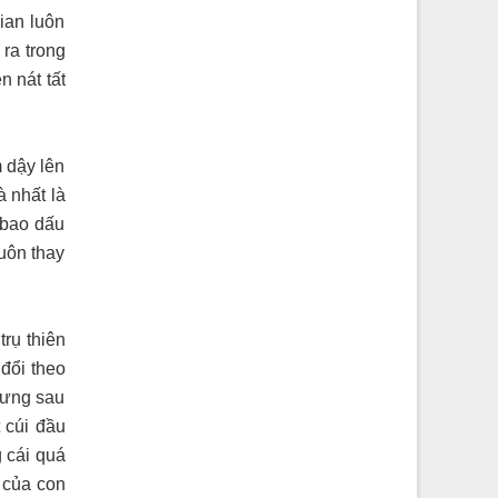
ian luôn
ra trong
n nát tất
m dậy lên
à nhất là
 bao dấu
luôn thay
trụ thiên
 đổi theo
nhưng sau
 cúi đầu
g cái quá
u của con