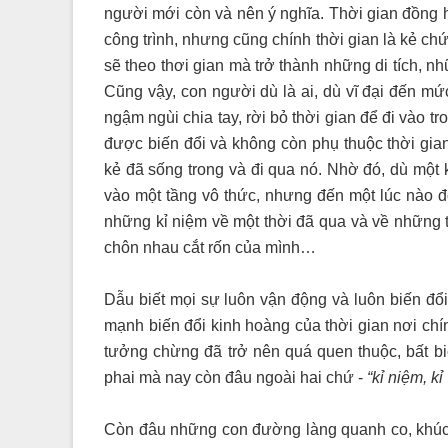
người mới còn và nên ý nghĩa. Thời gian đồng h
công trình, nhưng cũng chính thời gian là kẻ chứ
sẽ theo thơi gian mà trở thành những di tích, n
Cũng vậy, con người dù là ai, dù vĩ đại đến mức 
ngậm ngùi chia tay, rời bỏ thời gian để đi vào t
được biến đổi và không còn phụ thuộc thời gian
kẻ đã sống trong và đi qua nó. Nhờ đó, dù một
vào một tầng vô thức, nhưng đến một lúc nào đ
những kỉ niệm về một thời đã qua và về những t
chôn nhau cắt rốn của mình…
Dẫu biết mọi sự luôn vận động và luôn biến đổ
mạnh biến đổi kinh hoàng của thời gian nơi chín
tưởng chừng đã trở nên quá quen thuộc, bất biế
phai mà nay còn đâu ngoài hai chứ -
“kỉ niệm, kỉ
Còn đâu những con đường làng quanh co, khúc 