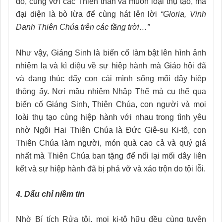
đó, cùng với các Thiên thần và muôn loại thụ tạo, mà
đại diện là bò lừa để cùng hát lên lời
“Gloria, Vinh
Danh Thiên Chúa trên các tầng trời…”
Như vậy, Giáng Sinh là biến cố làm bật lên hình ảnh
nhiệm lạ và kì diệu về sự hiệp hành mà Giáo hội đã
và đang thúc đẩy con cái mình sống mối dây hiệp
thông ấy. Nơi mầu nhiệm Nhập Thể mà cụ thể qua
biến cố Giáng Sinh, Thiên Chúa, con người và mọi
loài thụ tạo cùng hiệp hành với nhau trong tình yêu
nhờ Ngôi Hai Thiên Chúa là Đức Giê-su Ki-tô, con
Thiên Chúa làm người, món quà cao cả và quý giá
nhất mà Thiên Chúa ban tặng để nối lại mối dây liên
kết và sự hiệp hành đã bị phá vỡ và xáo trộn do tội lỗi.
4. Dấu chỉ niềm tin
Nhờ Bí tích Rửa tội, mọi ki-tô hữu đều cùng tuyên