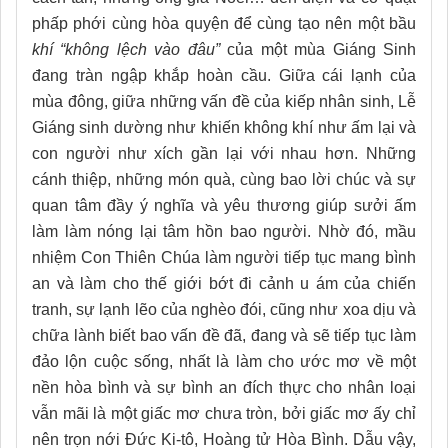
phấp phới cùng hòa quyện để cùng tạo nên một bầu
khí “không lệch vào đâu”
của một mùa Giáng Sinh
đang tràn ngập khắp hoàn cầu. Giữa cái lạnh của
mùa đông, giữa những vấn đề của kiếp nhân sinh, Lễ
Giáng sinh dường như khiến không khí như ấm lại và
con người như xích gần lại với nhau hơn. Những
cánh thiệp, những món quà, cùng bao lời chúc và sự
quan tâm đầy ý nghĩa và yêu thương giúp sưởi ấm
làm làm nóng lại tâm hồn bao người. Nhờ đó, mầu
nhiệm Con Thiên Chúa làm người tiếp tục mang bình
an và làm cho thế giới bớt đi cảnh u ám của chiến
tranh, sự lạnh lẽo của nghèo đói, cũng như xoa dịu và
chữa lành biết bao vấn đề đã, đang và sẽ tiếp tục làm
đảo lộn cuộc sống, nhất là làm cho ước mơ về một
nền hòa bình và sự bình an đích thực cho nhân loại
vẫn mãi là một giấc mơ chưa tròn, bởi giấc mơ ấy chỉ
nên trọn nới Đức Ki-tô, Hoàng tử Hòa Bình. Dẫu vậy,