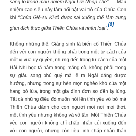
sáng tỏ trong mầu nhiệm Ngôi Lời Nhập Thể”
.
Mầu
nhiệm cao siêu này làm nổi bật vai trò của Chúa Con
khi
“Chúa Giê-su Ki-tô được sai xuống thế làm trung
[6]
gian đích thực giữa Thiên Chúa và nhân loại”.
Không những thế, Giáng sinh là biến cố Thiên Chúa
đến với con người không phải trong một tư cách của
một vị vua uy quyền, nhưng đến trong tư cách của một
Hài Nhi bọc tã nằm trong máng cỏ, không phải trong
sự giàu sang phú quý mà lẽ ra Ngài đáng được
hưởng, nhưng trong sự hèn mọn nghèo khó của một
hang bò lừa, trong một gia đình đơn sơ đến lạ lùng.
Tất cả những điều đó muốn nói lên tình yêu vô bờ mà
Thiên Chúa dành cho con người mọi nơi mọi thời,
một tình yêu nhưng không và vô tận. Một Thiên Chúa
yêu con người không chỉ chấp nhận cúi xuống đến
với con người, nhưng còn liều lĩnh chấp nhận thân