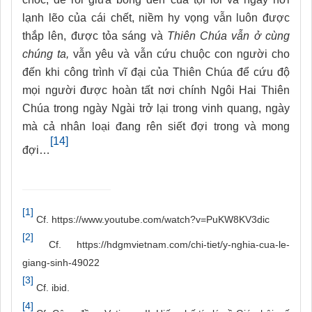
lạnh lẽo của cái chết, niềm hy vọng vẫn luôn được
thắp lên, được tỏa sáng và
Thiên Chúa vẫn ở cùng
chúng ta,
vẫn yêu và vẫn cứu chuộc con người cho
đến khi công trình vĩ đại của Thiên Chúa để cứu độ
mọi người được hoàn tất nơi chính Ngôi Hai Thiên
Chúa trong ngày Ngài trở lại trong vinh quang, ngày
mà cả nhân loại đang rên siết đợi trong và mong
[14]
đợi…
[1]
Cf. https://www.youtube.com/watch?v=PuKW8KV3dic
[2]
Cf. https://hdgmvietnam.com/chi-tiet/y-nghia-cua-le-
giang-sinh-49022
[3]
Cf. ibid.
[4]