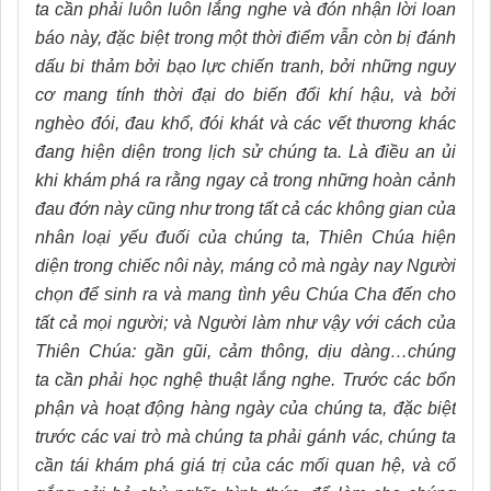
ta cần phải luôn luôn lắng nghe và đón nhận lời loan
báo này, đặc biệt trong một thời điểm vẫn còn bị đánh
dấu bi thảm bởi bạo lực chiến tranh, bởi những nguy
cơ mang tính thời đại do biến đổi khí hậu, và bởi
nghèo đói, đau khổ, đói khát và các vết thương khác
đang hiện diện trong lịch sử chúng ta. Là điều an ủi
khi khám phá ra rằng ngay cả trong những hoàn cảnh
đau đớn này cũng như trong tất cả các không gian của
nhân loại yếu đuối của chúng ta, Thiên Chúa hiện
diện trong chiếc nôi này, máng cỏ mà ngày nay Người
chọn để sinh ra và mang tình yêu Chúa Cha đến cho
tất cả mọi người; và Người làm như vậy với cách của
Thiên Chúa: gần gũi, cảm thông, dịu dàng…chúng
ta cần phải học nghệ thuật lắng nghe. Trước các bổn
phận và hoạt động hàng ngày của chúng ta, đặc biệt
trước các vai trò mà chúng ta phải gánh vác, chúng ta
cần tái khám phá giá trị của các mối quan hệ, và cố