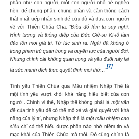
phận như con người, một con người nhỏ bé nghèo
hèn, để chung phận, chung phần và cảm thông cách
thật nhất kiếp nhân sinh để cứu độ và đưa con người
về với Thiên Chúa Cha.
“Điều đó làm ta suy nghĩ.
Hình tượng và thông điệp của Đức Giê-su Ki-tô làm
đảo lộn mọi giá trị. Từ lúc sinh ra, Ngài đã không ở
trong phạm trù quan trọng và quyền lực của người đời.
Nhưng chính cái không quan trọng và yếu đuối này lại
[7]
là sức mạnh đích thực quyết định mọi thứ…”
Tình yêu Thiên Chúa qua Mầu nhiệm Nhập Thể là
một tình yêu vượt khỏi khả năng hiểu biết của con
người. Chính vì thế, Nhập thể không phải là
một vấn
đề
của tình yêu để có thể mổ xẻ và giải quyết với khả
năng của lý trí, nhưng Nhập thế là
một mầu nhiệm cao
siêu
chỉ có thể hiểu được phần nào nhờ niềm tin và
mạc khải của Thiên Chúa mà thôi. Đó cũng chính là