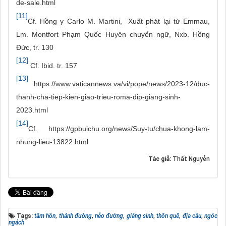
de-sale.html
[11]
Cf. Hồng y Carlo M. Martini, Xuất phát lại từ Emmau,
Lm. Montfort Phạm Quốc Huyên chuyển ngữ, Nxb. Hồng
Đức, tr. 130
[12]
Cf. Ibid. tr. 157
[13]
https://www.vaticannews.va/vi/pope/news/2023-12/duc-
thanh-cha-tiep-kien-giao-trieu-roma-dip-giang-sinh-
2023.html
[14]
Cf. https://gpbuichu.org/news/Suy-tu/chua-khong-lam-
nhung-lieu-13822.html
Tác giả:
Thất Nguyễn
Tags:
tâm hồn
,
thánh đường
,
nẻo đường
,
giáng sinh
,
thôn quê
,
địa cầu
,
ngóc
ngách