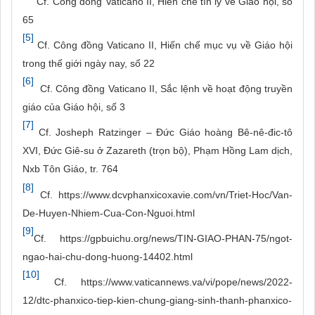
Cf. Công đồng Vaticano II, Hiến chế tín lý về Giáo hội, số
65
[5]
Cf. Công đồng Vaticano II, Hiến chế mục vụ về Giáo hội
trong thế giới ngày nay, số 22
[6]
Cf. Công đồng Vaticano II, Sắc lệnh về hoạt động truyền
giáo của Giáo hội, số 3
[7]
Cf. Josheph Ratzinger – Đức Giáo hoàng Bê-nê-đic-tô
XVI, Đức Giê-su ở Zazareth (trọn bộ), Phạm Hồng Lam dịch,
Nxb Tôn Giáo, tr. 764
[8]
Cf. https://www.dcvphanxicoxavie.com/vn/Triet-Hoc/Van-
De-Huyen-Nhiem-Cua-Con-Nguoi.html
[9]
Cf. https://gpbuichu.org/news/TIN-GIAO-PHAN-75/ngot-
ngao-hai-chu-dong-huong-14402.html
[10]
Cf. https://www.vaticannews.va/vi/pope/news/2022-
12/dtc-phanxico-tiep-kien-chung-giang-sinh-thanh-phanxico-