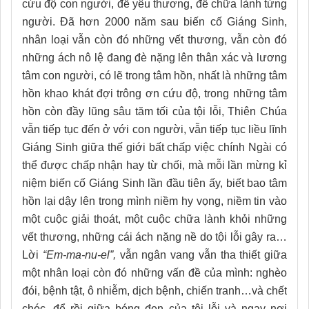
cứu độ con người, để yêu thương, để chữa lành từng
người. Đã hơn 2000 năm sau biến cố Giáng Sinh,
nhân loại vẫn còn đó những vết thương, vẫn còn đó
những ách nô lệ đang đè nặng lên thân xác và lương
tâm con người, có lẽ trong tâm hồn, nhất là những tâm
hồn khao khát đợi trông ơn cứu độ, trong những tâm
hồn còn đầy lũng sâu tăm tối của tội lỗi, Thiên Chúa
vẫn tiếp tục đến ở với con người, vẫn tiếp tục liều lĩnh
Giáng Sinh giữa thế giới bất chấp việc chính Ngài có
thể được chấp nhận hay từ chối, mà mỗi lần mừng kỉ
niệm biến cố Giáng Sinh lần đầu tiên ấy, biết bao tâm
hồn lại dậy lên trong mình niềm hy vọng, niềm tin vào
một cuộc giải thoát, một cuộc chữa lành khỏi những
vết thương, những cái ách nặng nề do tội lỗi gây ra…
Lời
“Em-ma-nu-el”,
vẫn ngân vang vẫn tha thiết giữa
một nhân loại còn đó những vấn đề của mình: nghèo
đói, bệnh tật, ô nhiễm, dịch bệnh, chiến tranh…và chết
chóc, để rồi giữa bóng đen của tội lỗi và ngay nơi