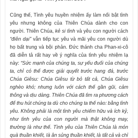
Cũng thế, Tình yêu huyền nhiệm ấy làm nổi bật tình
yêu nhưng không của Thiên Chúa dành cho con
người. Thiên Chúa,
kẻ si tình
và yêu con người cách
“điên dại”
vẫn tiếp tục yêu và mãi yêu con người dù
họ bất trung và bội phản. Đức thánh cha Phan-xi-cô
đã diễn tả rất hay về ý nghĩa của tình yêu nhiệm lạ
này:
“
Sức mạnh của chúng ta, sự yếu đuối của chúng
ta, chỉ có thể được giải quyết trước hang đá, trước
Chúa Giêsu: Chúa Giêsu từ bỏ tất cả, Chúa Giêsu
nghèo khó; nhưng luôn với cách thế gần gũi, cảm
thông và dịu dàng. Thiên Chúa đã tìm ra phương cách
để thu hút chúng ta dù cho chúng ta thế nào: bằng tình
yêu. Không phải là một tình yêu chiếm hữu và ích kỷ,
như tình yêu của con người mà thật không may,
thường là như thế. Tình yêu của Thiên Chúa là món
quà thuần khiết, là ân sủng thuần khiết, là tất cả và chỉ