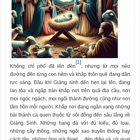
[1]
Không chỉ
phố đã lên đèn
, nhưng từ mọi nẻo
đường đến từng con hẻm và khắp thôn quê đang dần
rực sáng. Bầu khí Giáng sinh đến hẹn lại lên, đang
lan tỏa và ngập tràn khắp nơi trên quả địa cầu, nơi
mọi ngóc ngách, mọi ngôi thánh đường cũng như nơi
tâm hồn mỗi người. Khắp nơi đang ngân vang những
bài thánh ca quen thuộc từ sôi động đến sâu lắng về
Giáng Sinh. Những hang đá với đủ kiểu, đủ loại,
những cây thông, những ngôi sao truyền thống hay
cách tân, những ông già Noel… đèn điện và cờ quạt