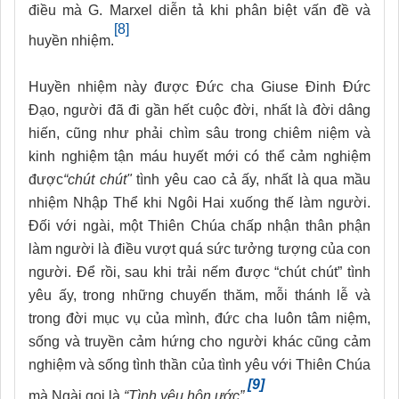
điều mà G. Marxel diễn tả khi phân biệt vấn đề và
[8]
huyền nhiệm.
Huyền nhiệm này được Đức cha Giuse Đinh Đức
Đạo, người đã đi gần hết cuộc đời, nhất là đời dâng
hiến, cũng như phải chìm sâu trong chiêm niệm và
kinh nghiệm tận máu huyết mới có thể cảm nghiệm
được
“chút chút"
tình yêu cao cả ấy, nhất là qua mầu
nhiệm Nhập Thể khi Ngôi Hai xuống thế làm người.
Đối với ngài, một Thiên Chúa chấp nhận thân phận
làm người là điều vượt quá sức tưởng tượng của con
người. Để rồi, sau khi trải nếm được “chút chút” tình
yêu ấy, trong những chuyến thăm, mỗi thánh lễ và
trong đời mục vụ của mình, đức cha luôn tâm niệm,
sống và truyền cảm hứng cho người khác cũng cảm
nghiệm và sống tình thần của tình yêu với Thiên Chúa
[9]
mà Ngài gọi là
“Tình yêu hôn ước”.