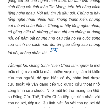
gắng cởi bỏ chủ nghĩa hình thức, để làm cho chúng
sinh động với tinh thần Tin Mừng, trên hết bằng cách
lắng nghe nhau. Với trái tim và đầu gối. Chúng ta hãy
lắng nghe nhau nhiều hơn, không thành kiến, nhưng
cởi mở và chân thành. Chúng ta hãy lắng nghe nhau,
cố gắng hiểu rõ những gì anh chị em chúng ta đang
nói, để nắm bắt những nhu cầu của họ và cuộc sống
của chính họ cách nào đó, ẩn giấu đằng sau những
[13]
lời nói, không phán xét...”
Tắt một lời,
Giáng Sinh-Thiên Chúa làm người
là một
mầu nhiệm và mãi là mầu nhiệm vượt mọi tầm trí khôn
của con người, để qua biến cố ấy, nhân loại được
cứu thoát và vẫn đang tiếp tục được cứu thoát nhờ
công trình cứu chuộc. Nhờ một trẻ thơ mang tên Giê-
su Đấng Cứu Thế, Thiên Chúa tiếp tục kiên nhẫn với
con người, tiếp tục liều lình, vật lộn với con người để