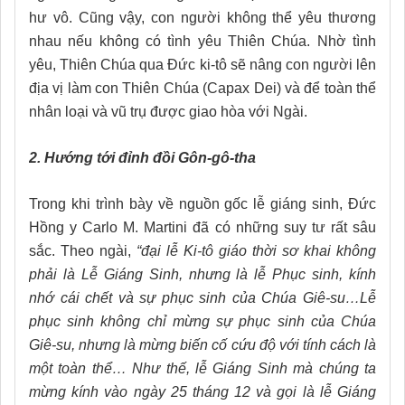
hư vô. Cũng vậy, con người không thể yêu thương
nhau nếu không có tình yêu Thiên Chúa. Nhờ tình
yêu, Thiên Chúa qua Đức ki-tô sẽ nâng con người lên
địa vị làm con Thiên Chúa (Capax Dei) và để toàn thể
nhân loại và vũ trụ được giao hòa với Ngài.
2. Hướng tới đỉnh đồi Gôn-gô-tha
Trong khi trình bày về nguồn gốc lễ giáng sinh, Đức
Hồng y Carlo M. Martini đã có những suy tư rất sâu
sắc. Theo ngài,
“đại lễ Ki-tô giáo thời sơ khai không
phải là Lễ Giáng Sinh, nhưng là lễ Phục sinh, kính
nhớ cái chết và sự phục sinh của Chúa Giê-su…Lễ
phục sinh không chỉ mừng sự phục sinh của Chúa
Giê-su, nhưng là mừng biến cố cứu độ với tính cách là
một toàn thể… Như thế, lễ Giáng Sinh mà chúng ta
mừng kính vào ngày 25 tháng 12 và gọi là lễ Giáng