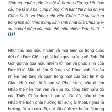
Sinh có nguồn gốc là một lễ hướng đến sự kết thúc
cảu thế kỉ thứ ba, cũng mừng kính tianf thể mầu nhiệm
Chúa Ki-tô, và không chỉ việc Chúa Giê-su sinh ra
trong lịch sử. Việc mừng kính sinh nhật của Chúa Giê-
su là khởi điểm của toàn thể mầu nhiệm Đức Ki-tô…”
[11]
Như thế, mọi mầu nhiệm và mọi biến cố trong cuộc
đời của Đức Giê-su phải luôn quy hướng về đỉnh đồi
Gôn-gô-tha qua mầu nhiệm tử nạn và phục sinh của
Đức Ki-tô. Mầu nhiệm Khổ nạn và Phục sinh là mầu
nhiệm nền tảng và quan trọng nhất của đức tin Ki-tô
Giáo. Nhờ cuộc khổ nạn và Phục sinh, mầu nhiệm
Nhập thể nên trọn vẹn và qua đó, công trình cứu độ
của Thiên Chúa được hoàn tất. Do đó, mầu nhiệm
Nhập thể luôn phải hướng tới sự giải thoát, nghĩa là
hướng tới ơn cứu độ, nơi tất cả được hoàn tất trong