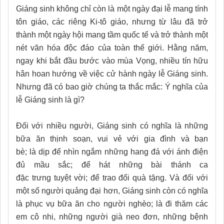
Giáng sinh không chỉ còn là một ngày đại lễ mang tính
tôn giáo, các riêng Ki-tô giáo, nhưng từ lâu đã trở
thành một ngày hội mang tầm quốc tế và trở thành một
nét văn hóa độc đáo của toàn thế giới. Hằng
năm,
ngay khi bắt đầu bước vào mùa Vọng, nhiều tín hữu
hân hoan hướng về việc cử hành ngày
lễ Giáng sinh
.
Nhưng đã có bao giờ chúng ta thắc mắc:
Ý nghĩa của
lễ Giáng sinh
là gì
?
Đối với nhiều người, Giáng sinh có nghĩa là những
bữa ăn thịnh soạn, vui vẻ với gia đình và bạn
bè
;
là
dịp để nhìn ngắm những hang đá với ánh điện
đủ mầu sắc; để
hát những bài thánh ca
đặc
trưng
tuyệt
vời;
để trao đổi quà tặng. Và đối với
một số người
quảng đại hơn,
Giáng sinh còn có nghĩa
là phục vụ bữa ăn cho người nghèo
;
là đi thăm
các
em cô nhi,
những người già
neo đơn, những bệnh