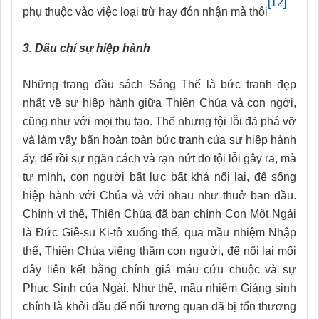
[12]
phụ thuộc vào việc loại trừ hay đón nhận mà thôi
3. Dấu chỉ sự hiệp hành
Những trang đầu sách Sáng Thế là bức tranh đẹp
nhất về sự hiệp hành giữa Thiên Chúa và con ngời,
cũng như với mọi thụ tạo. Thế nhưng tội lỗi đã phá vỡ
và làm vấy bẩn hoàn toàn bức tranh của sự hiệp hành
ấy, để rồi sự ngăn cách và rạn nứt do tội lỗi gây ra, mà
tự mình, con người bất lực bất khả nối lại, để sống
hiệp hành với Chúa và với nhau như thuở ban đầu.
Chính vì thế, Thiên Chúa đã ban chính Con Một Ngài
là Đức Giê-su Ki-tô xuống thế, qua mầu nhiệm Nhập
thể, Thiên Chúa viếng thăm con người, để nối lại mối
dây liên kết bằng chính giá máu cứu chuộc và sự
Phục Sinh của Ngài. Như thế, mầu nhiệm Giáng sinh
chính là khởi đầu để nối tương quan đã bị tổn thương