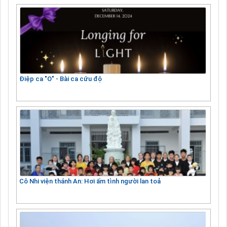
Điệp ca "O" - Bài ca cứu độ
Cô Nhi viện thánh An: Hơi ấm tình người lan toả