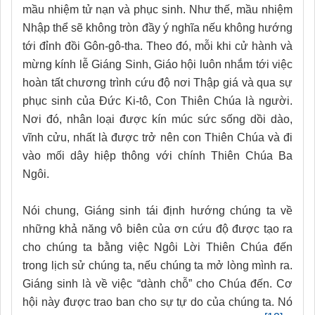
mầu nhiệm tử nạn và phục sinh. Như thế, mầu nhiệm
Nhập thể sẽ không tròn đầy ý nghĩa nếu không hướng
tới đỉnh đồi Gôn-gô-tha. Theo đó, mỗi khi cử hành và
mừng kính lễ Giáng Sinh, Giáo hội luôn nhắm tới việc
hoàn tất chương trình cứu độ nơi Thập giá và qua sự
phục sinh của Đức Ki-tô, Con Thiên Chúa là người.
Nơi đó, nhân loại được kín múc sức sống dồi dào,
vĩnh cửu, nhất là được trở nên con Thiên Chúa và đi
vào mối dây hiệp thông với chính Thiên Chúa Ba
Ngôi.
Nói chung, Giáng sinh tái định hướng chúng ta về
những khả năng vô biên của ơn cứu độ được tạo ra
cho chúng ta bằng việc Ngôi Lời Thiên Chúa đến
trong lịch sử chúng ta, nếu chúng ta mở lòng mình ra.
Giáng sinh là về việc “dành chỗ” cho Chúa đến. Cơ
hội này được trao ban cho sự tự do của chúng ta. Nó