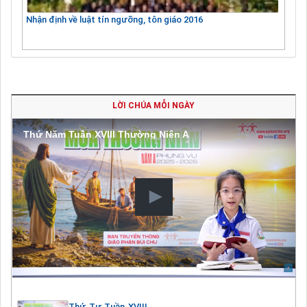
Nhận định về luật tín ngưỡng, tôn giáo 2016
LỜI CHÚA MỖI NGÀY
Thứ Năm Tuần XVIII Thường Niên A
Thứ Tư Tuần XVIII