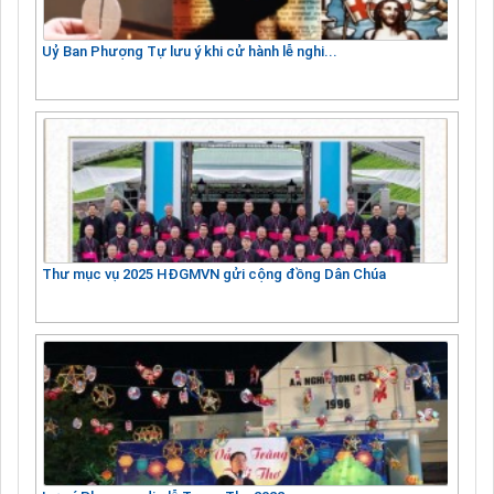
Uỷ Ban Phượng Tự lưu ý khi cử hành lễ nghi...
Thư mục vụ 2025 HĐGMVN gửi cộng đồng Dân Chúa