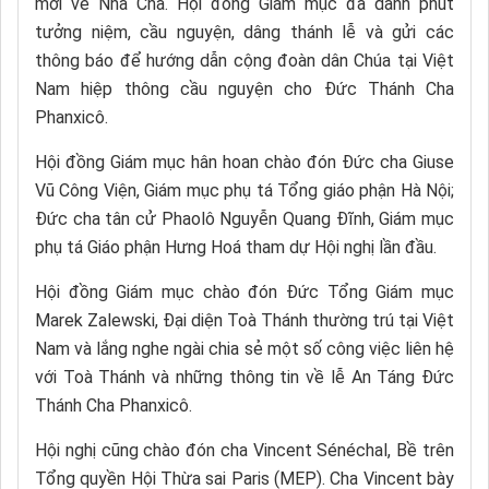
mới về Nhà Cha. Hội đồng Giám mục đã dành phút
tưởng niệm, cầu nguyện, dâng thánh lễ và gửi các
thông báo để hướng dẫn cộng đoàn dân Chúa tại Việt
Nam hiệp thông cầu nguyện cho Đức Thánh Cha
Phanxicô.
Hội đồng Giám mục hân hoan chào đón Đức cha Giuse
Vũ Công Viện, Giám mục phụ tá Tổng giáo phận Hà Nội;
Đức cha tân cử Phaolô Nguyễn Quang Đĩnh, Giám mục
phụ tá Giáo phận Hưng Hoá tham dự Hội nghị lần đầu.
Hội đồng Giám mục chào đón Đức Tổng Giám mục
Marek Zalewski, Đại diện Toà Thánh thường trú tại Việt
Nam và lắng nghe ngài chia sẻ một số công việc liên hệ
với Toà Thánh và những thông tin về lễ An Táng Đức
Thánh Cha Phanxicô.
Hội nghị cũng chào đón cha Vincent Sénéchal, Bề trên
Tổng quyền Hội Thừa sai Paris (MEP). Cha Vincent bày