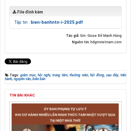
File đính kèm
Tập tin :
bien-banhntn-i-2025.pdf
Tác giả:
Gm. Giuse Đỗ Mạnh Hùng
Nguồn tin:
hdgmvietnam.com
Tags:
giám mục
,
hội nghị
,
trung tâm
,
thường niên
,
hội đồng
,
sau đây
,
tiến
hành
,
nguyên văn
,
biên bản
TIN BÀI KHÁC