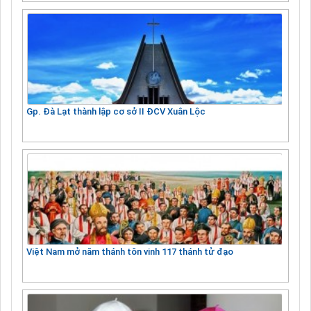
Gp. Đà Lạt thành lập cơ sở II ĐCV Xuân Lộc
Việt Nam mở năm thánh tôn vinh 117 thánh tử đạo