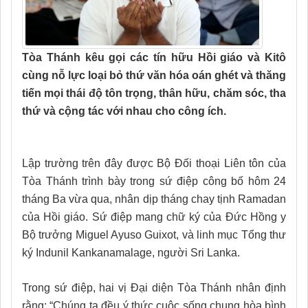
Tòa Thánh kêu gọi các tín hữu Hồi giáo và Kitô
cùng nỗ lực loại bỏ thứ văn hóa oán ghét và thăng
tiến mọi thái độ tôn trọng, thân hữu, chăm sóc, tha
thứ và cộng tác với nhau cho công ích.
Lập trường trên đây được Bộ Đối thoại Liên tôn của
Tòa Thánh trình bày trong sứ điệp công bố hôm 24
tháng Ba vừa qua, nhân dịp tháng chay tịnh Ramadan
của Hồi giáo. Sứ điệp mang chữ ký của Đức Hồng y
Bộ trưởng Miguel Ayuso Guixot, và linh mục Tổng thư
ký Indunil Kankanamalage, người Sri Lanka.
Trong sứ điệp, hai vị Đại diện Tòa Thánh nhân định
rằng: “Chúng ta đều ý thức cuộc sống chung hòa bình