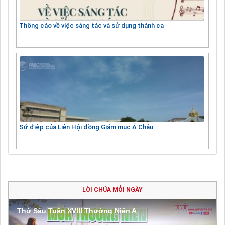
Thông cáo về việc sáng tác và sử dụng thánh ca
Sứ điệp của Liên Hội đồng Giám mục Á Châu
LỜI CHÚA MỖI NGÀY
Thứ Sáu Tuần XVIII Thường Niên A