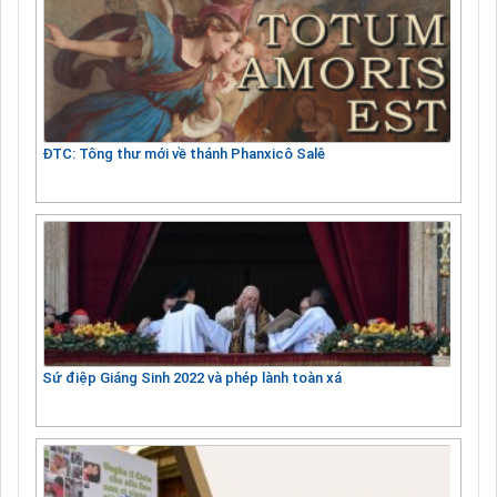
ĐTC: Tông thư mới về thánh Phanxicô Salê
Sứ điệp Giáng Sinh 2022 và phép lành toàn xá