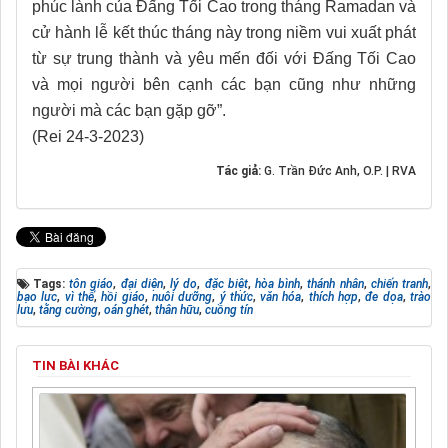
phúc lành của Đấng Tối Cao trong tháng Ramadan và
cử hành lễ kết thúc tháng này trong niềm vui xuất phát
từ sự trung thành và yêu mến đối với Đấng Tối Cao
và mọi người bên cạnh các bạn cũng như những
người mà các bạn gặp gỡ”.
(Rei 24-3-2023)
Tác giả:
G. Trần Đức Anh, O.P. | RVA
Tags:
tôn giáo
,
đại diện
,
lý do
,
đặc biệt
,
hòa bình
,
thánh nhân
,
chiến tranh
,
bạo lực
,
vì thế
,
hồi giáo
,
nuôi dưỡng
,
ý thức
,
văn hóa
,
thích hợp
,
đe dọa
,
trào
lưu
,
tăng cường
,
oán ghét
,
thân hữu
,
cuồng tín
TIN BÀI KHÁC