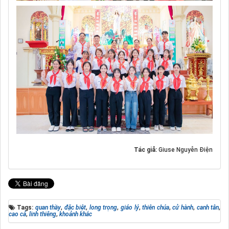
Tác giả:
Giuse Nguyễn Điện
Tags:
quan thầy
,
đặc biệt
,
long trọng
,
giáo lý
,
thiên chúa
,
cử hành
,
canh tân
,
cao cả
,
linh thiêng
,
khoảnh khắc