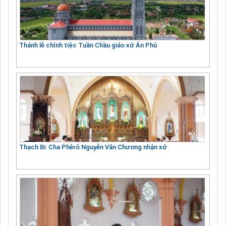
Thánh lễ chính tiệc Tuần Chầu giáo xứ Ân Phú
Thạch Bi: Cha Phêrô Nguyễn Văn Chương nhận xứ