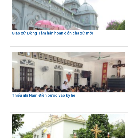
Giáo xứ Đồng Tâm hân hoan đón cha xứ mới
Thiếu nhi Nam Điền bước vào kỳ hè