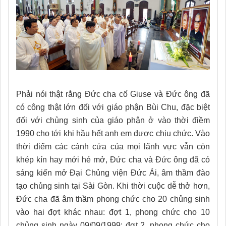
Phải nói thật rằng Đức cha cố Giuse và Đức ông đã
có công thật lớn đối với giáo phận Bùi Chu, đặc biệt
đối với chủng sinh của giáo phận ở vào thời điềm
1990 cho tới khi hầu hết anh em được chịu chức. Vào
thời điểm các cánh cửa của mọi lãnh vực vẫn còn
khép kín hay mới hé mở, Đức cha và Đức ông đã có
sáng kiến mở Đại Chủng viện Đức Ái, âm thầm đào
tạo chủng sinh tại Sài Gòn. Khi thời cuộc dễ thở hơn,
Đức cha đã âm thầm phong chức cho 20 chủng sinh
vào hai đợt khác nhau: đợt 1, phong chức cho 10
chủng sinh ngày 09/09/1999; đợt 2, phong chức cho