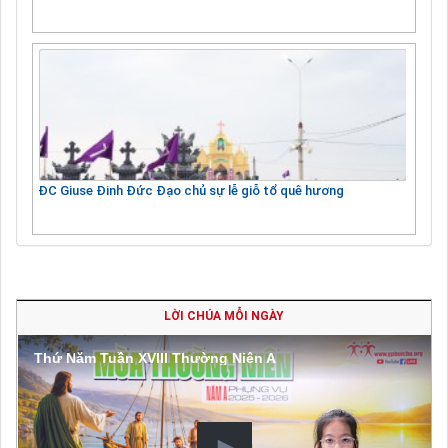
ĐC Giuse Đinh Đức Đạo chủ sự lễ giỗ tổ quê hương
LỜI CHÚA MỖI NGÀY
Thứ Năm Tuần XVIII Thường Niên A