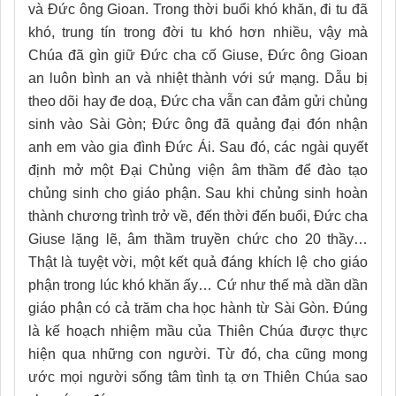
và Đức ông Gioan. Trong thời buổi khó khăn, đi tu đã
khó, trung tín trong đời tu khó hơn nhiều, vậy mà
Chúa đã gìn giữ Đức cha cố Giuse, Đức ông Gioan
an luôn bình an và nhiệt thành với sứ mạng. Dẫu bị
theo dõi hay đe doạ, Đức cha vẫn can đảm gửi chủng
sinh vào Sài Gòn; Đức ông đã quảng đại đón nhận
anh em vào gia đình Đức Ái. Sau đó, các ngài quyết
định mở một Đại Chủng viện âm thầm để đào tạo
chủng sinh cho giáo phận. Sau khi chủng sinh hoàn
thành chương trình trở về, đến thời đến buổi, Đức cha
Giuse lặng lẽ, âm thầm truyền chức cho 20 thầy…
Thật là tuyệt vời, một kết quả đáng khích lệ cho giáo
phận trong lúc khó khăn ấy… Cứ như thế mà dần dần
giáo phận có cả trăm cha học hành từ Sài Gòn. Đúng
là kế hoạch nhiệm mầu của Thiên Chúa được thực
hiện qua những con người. Từ đó, cha cũng mong
ước mọi người sống tâm tình tạ ơn Thiên Chúa sao