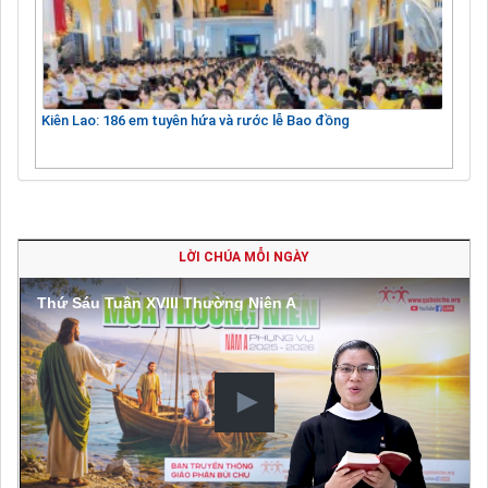
Kiên Lao: 186 em tuyên hứa và rước lễ Bao đồng
LỜI CHÚA MỖI NGÀY
Thứ Sáu Tuần XVIII Thường Niên A