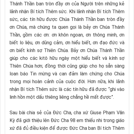
Thánh Thần ban tròn đầy ơn của Người trên những kẻ
lãnh nhận Bí tích Thêm sức. Khi lãnh nhận Bí tích Thêm
sức, các tín hữu được Chúa Thánh Thần ban tròn đầy
ơn Chúa, mà chúng ta quen gọi là bảy ơn Chúa Thánh
Thần, gồm các ơn: ơn khôn ngoan, ơn thông minh, ơn
biết lo liệu, ơn dũng cảm, ơn hiểu biết, ơn đạo đức và
ơn biết kính sợ Thiên Chúa. Bảy ơn Chúa Thánh Thần
giúp cho các kitô hữu ngày một hiểu biết và kính sợ
Thiên Chúa hơn; đồng thời cũng giúp cho họ sẵn sàng
loan báo Tin mừng và can đảm làm chứng cho Chúa
trong mọi hoàn cảnh của cuộc đời. Hơn nữa, khi lãnh
nhận Bí tích Thêm sức là các tín hữu đã được “ghi vào
linh hồn một dấu thiêng liêng chẳng hề mất được”.
Sau bài chia sẻ của Đức Cha, cha xứ Giuse Phạm Văn
Kỳ đã giới thiệu lên Đức Cha 98 em thiếu nhi trong giáo
xứ đã đủ điều kiện để được Đức Cha ban Bí tích Thêm