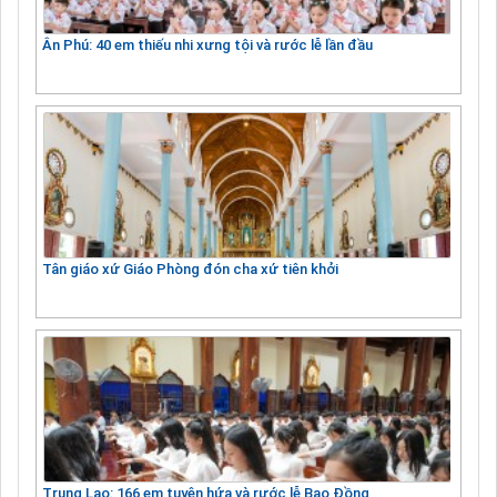
Ân Phú: 40 em thiếu nhi xưng tội và rước lễ lần đầu
Tân giáo xứ Giáo Phòng đón cha xứ tiên khởi
Trung Lao: 166 em tuyên hứa và rước lễ Bao Đồng