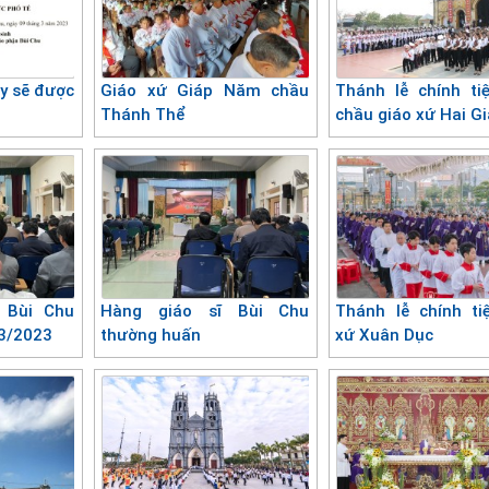
y sẽ được
Giáo xứ Giáp Năm chầu
Thánh lễ chính ti
Thánh Thể
chầu giáo xứ Hai G
 Bùi Chu
Hàng giáo sĩ Bùi Chu
Thánh lễ chính ti
03/2023
thường huấn
xứ Xuân Dục