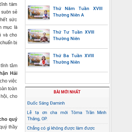
 tĩnh tâm
Thứ Năm Tuần XVIII
a suôn sẻ
Thường Niên A
 hết sức
h mục là
Thứ Tư Tuần XVIII
i và cho
Thường Niên
 chuẩn bị
Thứ Ba Tuần XVIII
Thường Niên
tĩnh tâm
phận Hải
 cho việc
oàn toàn
BÀI MỚI NHẤT
hội, cho
Đuốc Sáng Đaminh
Lễ tạ ơn cha mới Tôma Trần Minh
Thắng, OP.
 cho quý
quý thầy
Chẳng có gì không được làm được