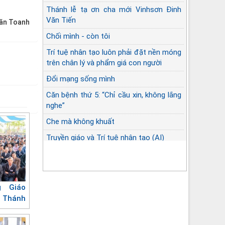
Thánh lễ tạ ơn cha mới Vinhsơn Đinh
Văn Tiến
Văn Toanh
Chối mình - còn tôi
Trí tuệ nhân tạo luôn phải đặt nền móng
trên chân lý và phẩm giá con người
Đổi mạng sống mình
Căn bệnh thứ 5: “Chỉ cầu xin, không lắng
nghe”
Che mà không khuất
Truyền giáo và Trí tuệ nhân tạo (AI)
g Giáo
Thánh