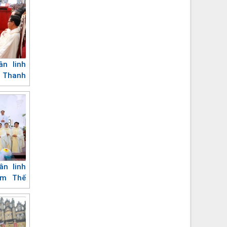
ân linh
 Thanh
ân linh
ạm Thế