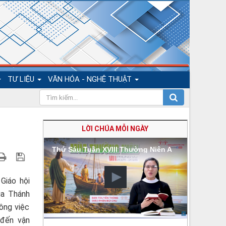
TƯ LIỆU
VĂN HÓA - NGHỆ THUẬT
LỜI CHÚA MỖI NGÀY
Thứ Sáu Tuần XVIII Thường Niên A
Giáo hội
úa Thánh
ông việc
 đến vận