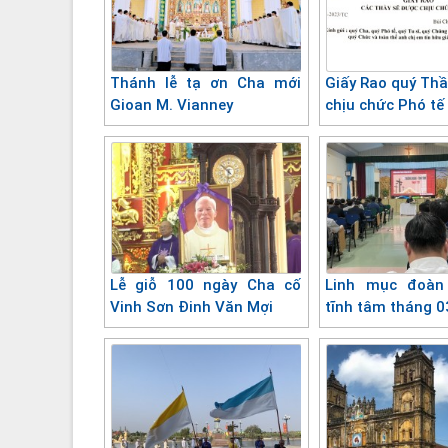
Thánh lễ tạ ơn Cha mới
Giấy Rao quý Thầ
Gioan M. Vianney
chịu chức Phó tế
Lễ giỗ 100 ngày Cha cố
Linh mục đoàn
Vinh Sơn Đinh Văn Mợi
tĩnh tâm tháng 