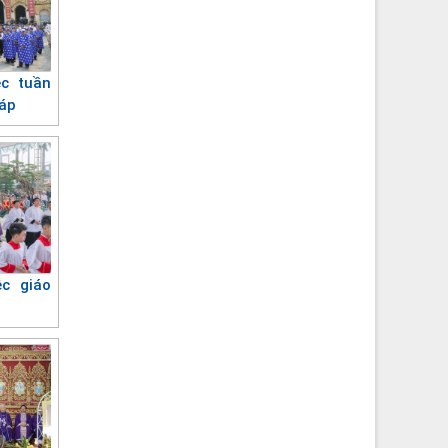
ệc tuần
iáp
ệc giáo