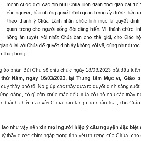
mệnh cuộc đời, các tín hữu Chúa luôn dành thời gian dài để
cầu nguyện, hầu những quyết định quan trọng ấy được diễn r
theo thánh ý Chúa. Lãnh nhận chức linh mục là quyết định
quan trọng cho người sống đời dâng hiến. Vì thánh chức lin
hồng ân tuyệt vời nhất Chúa ban cho thế giới, cho Giáo hộ
gian ở lại với Chúa để quyết định ấy không vội vã, cũng như được
c thụ phong.
 giáo phận Bùi Chu sẽ chịu chức ngày 18/03/2023 bắt đầu tuần 
u thứ Năm, ngày 16/03/2023, tại Trung tâm Mục vụ Giáo 
 quý thầy phó tế. Nó giúp các thầy đưa ra quyết định sáng suốt
 xứng đáng, có gì còn khúc mắc để Chúa cởi bỏ hầu các thầy h
ân thánh chức cao vời Chúa ban tặng cho nhân loại, cho Giáo 
ớn lao như vậy nên
xin mọi người hiệp ý cầu nguyện đặc biệt
uý thầy được chìm ngập trong tình yêu thương của Chúa, cho 