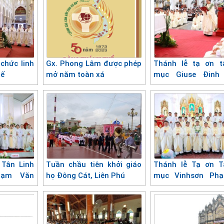
chức linh
Gx. Phong Lâm được phép
Thánh lễ tạ ơn t
tế
mở năm toàn xá
mục Giuse Đinh
Bình
 Tân Linh
Tuần chầu tiên khởi giáo
Thánh lễ Tạ ơn T
hạm Văn
họ Đông Cát, Liên Phú
mục Vinhsơn Ph
Viết