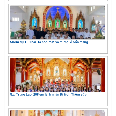
Nhóm dự tu Thái Hà họp mặt và mừng lễ bổn mạng
Gx. Trung Lao: 208 em lãnh nhận Bí tích Thêm sức