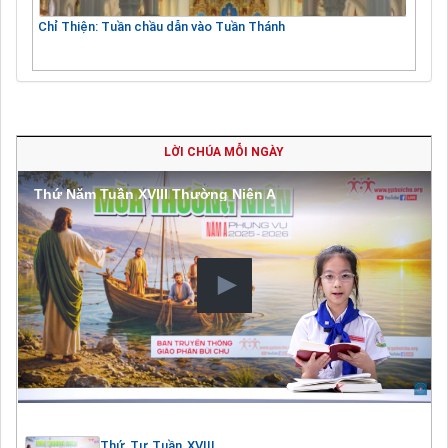
Chỉ Thiện: Tuần chầu dẫn vào Tuần Thánh
LỜI CHÚA MỖI NGÀY
Thứ Năm Tuần XVIII Thường Niên A
Thứ Tư Tuần XVIII