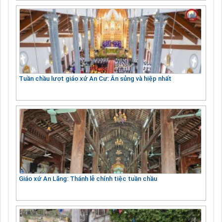
Tuần chầu lượt giáo xứ An Cư: Ân sủng và hiệp nhất
Giáo xứ An Lãng: Thánh lễ chính tiệc tuần chầu