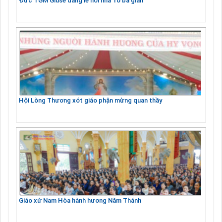
Đức TGM Giuse dâng lễ nơi nhà Tổ ba gian
Hội Lòng Thương xót giáo phận mừng quan thầy
Giáo xứ Nam Hòa hành hương Năm Thánh