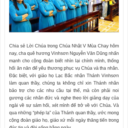
Chia sẻ Lời Chúa trong Chúa Nhật V Mùa Chay hôm
nay, cha quê hương Vinhsơn Nguyễn Văn Dũng nhấn
mạnh cho cộng đoàn biết nhìn lại chính mình, thống
hối ăn năn để yêu thương phục vụ Chúa và tha nhân.
Đặc biệt, với giáo họ Lạc Bắc nhận Thánh Vinhsơn
làm quan thầy, chúng ta không chỉ xin Thánh nhân
bảo trợ cho các nhu cầu tại thế, mà còn phải noi
gương các nhân đức và nghe theo lời giảng dạy của
ngài về sự sám hối, xét mình để trở về với Chúa. Và
qua những “phép lạ” của Thánh quan thầy, ước mong
cộng đoàn giáo họ, giáo xứ mỗi ngày thăng tiến trong
đức tin và đời sống hằng ngày.