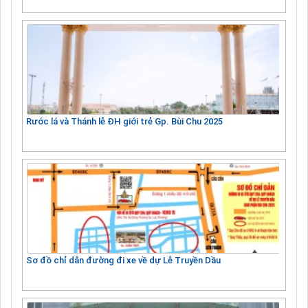
Rước lá và Thánh lễ ĐH giới trẻ Gp. Bùi Chu 2025
Sơ đồ chỉ dẫn đường đi xe về dự Lễ Truyền Dầu