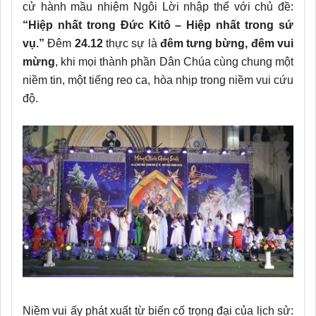
cử hành mầu nhiệm Ngôi Lời nhập thể với chủ đề:
“Hiệp nhất trong Đức Kitô – Hiệp nhất trong sứ
vụ.”
Đêm
24.12
thực sự là
đêm tưng bừng, đêm vui
mừng
, khi mọi thành phần Dân Chúa cùng chung một
niềm tin, một tiếng reo ca, hòa nhịp trong niềm vui cứu
độ.
Niềm vui ấy phát xuất từ biến cố trọng đại của lịch sử: