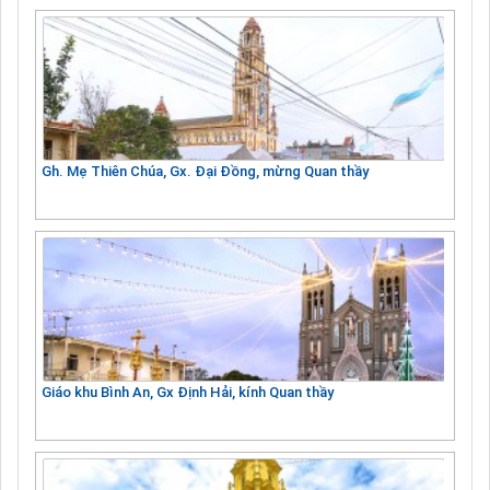
Gh. Mẹ Thiên Chúa, Gx. Đại Đồng, mừng Quan thầy
Giáo khu Bình An, Gx Định Hải, kính Quan thầy