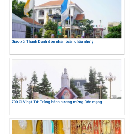
Giáo xứ Thánh Danh đón nhận tuần chầu như ý
700 GLV hạt Tứ Trùng hành hương mừng Bổn mạng