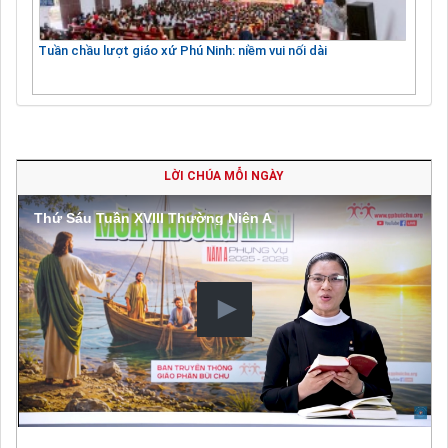
Tuần chầu lượt giáo xứ Phú Ninh: niềm vui nối dài
LỜI CHÚA MỖI NGÀY
Thứ Sáu Tuần XVIII Thường Niên A