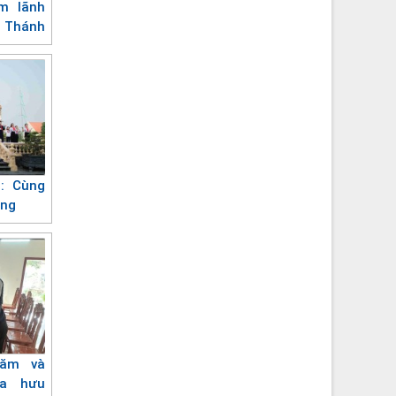
m lãnh
 Thánh
: Cùng
ừng
hăm và
ha hưu