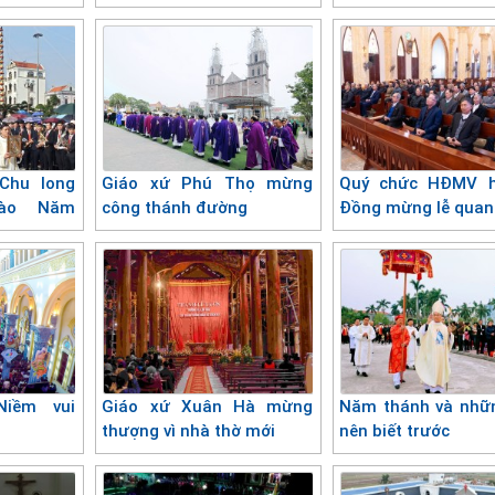
Côi Bùi Chu
dưỡng
Chu long
Giáo xứ Phú Thọ mừng
Quý chức HĐMV h
vào Năm
công thánh đường
Đồng mừng lễ quan
Niềm vui
Giáo xứ Xuân Hà mừng
Năm thánh và nhữ
thượng vì nhà thờ mới
nên biết trước