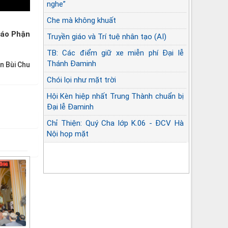
nghe”
Che mà không khuất
iáo Phận
Truyền giáo và Trí tuệ nhân tạo (AI)
TB: Các điểm giữ xe miễn phí Đại lễ
Thánh Đaminh
n Bùi Chu
Chói lọi như mặt trời
Hội Kèn hiệp nhất Trung Thành chuẩn bị
Đại lễ Đaminh
Chỉ Thiện: Quý Cha lớp K.06 - ĐCV Hà
Nội họp mặt
Góc lặng sứ vụ Linh mục