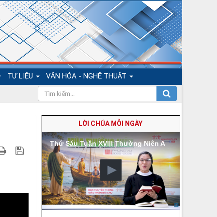
TƯ LIỆU
VĂN HÓA - NGHỆ THUẬT
LỜI CHÚA MỖI NGÀY
Thứ Sáu Tuần XVIII Thường Niên A