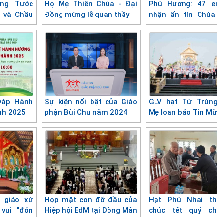
ừng Tước
Họ Mẹ Thiên Chúa - Đại
Phú Hương: 47 e
 và Chầu
Đồng mừng lễ quan thầy
nhận ấn tín Chúa
Thần
Đáp Hành
Sự kiện nổi bật của Giáo
GLV hạt Tứ Trùng
nh 2025
phận Bùi Chu năm 2024
Mẹ loan báo Tin M
 giáo xứ
Họp mặt con đỡ đầu của
Hạt Phú Nhai t
vui "đón
Hiệp hội EdM tại Dòng Mân
chúc tết quý c