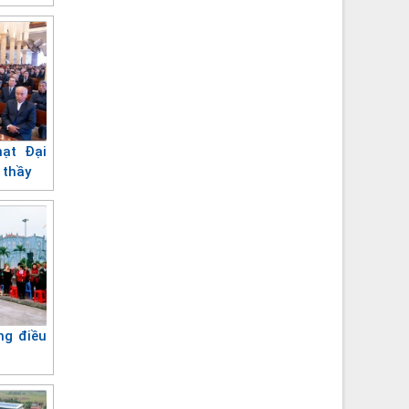
ạt Đại
 thầy
ng điều