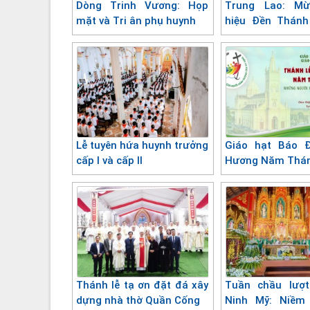
Dòng Trinh Vương: Họp
Trung Lao: M
mặt và Tri ân phụ huynh
hiệu Đền Thánh
lượt
Lễ tuyên hứa huynh trưởng
Giáo hạt Báo 
cấp I và cấp II
Hương Năm Thá
Thánh lễ tạ ơn đặt đá xây
Tuần chầu lượt
dựng nhà thờ Quần Cống
Ninh Mỹ: Niềm 