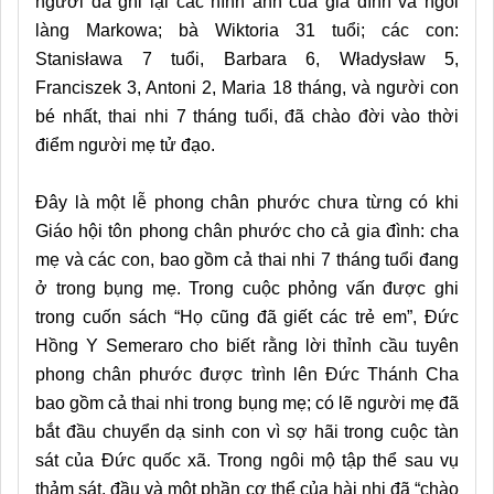
người đã ghi lại các hình ảnh của gia đình và ngôi
làng Markowa; bà Wiktoria 31 tuổi; các con:
Stanisława 7 tuổi, Barbara 6, Władysław 5,
Franciszek 3, Antoni 2, Maria 18 tháng, và người con
bé nhất, thai nhi 7 tháng tuổi, đã chào đời vào thời
điểm người mẹ tử đạo.
Đây là một lễ phong chân phước chưa từng có khi
Giáo hội tôn phong chân phước cho cả gia đình: cha
mẹ và các con, bao gồm cả thai nhi 7 tháng tuổi đang
ở trong bụng mẹ. Trong cuộc phỏng vấn được ghi
trong cuốn sách “Họ cũng đã giết các trẻ em”, Đức
Hồng Y Semeraro cho biết rằng lời thỉnh cầu tuyên
phong chân phước được trình lên Đức Thánh Cha
bao gồm cả thai nhi trong bụng mẹ; có lẽ người mẹ đã
bắt đầu chuyển dạ sinh con vì sợ hãi trong cuộc tàn
sát của Đức quốc xã. Trong ngôi mộ tập thể sau vụ
thảm sát, đầu và một phần cơ thể của hài nhi đã “chào