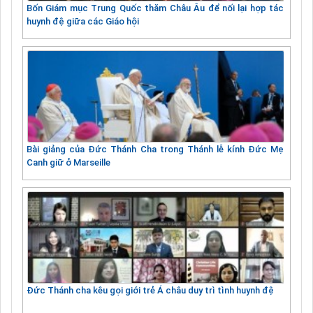
Bốn Giám mục Trung Quốc thăm Châu Âu để nối lại hợp tác
huynh đệ giữa các Giáo hội
Bài giảng của Đức Thánh Cha trong Thánh lễ kính Đức Mẹ
Canh giữ ở Marseille
Đức Thánh cha kêu gọi giới trẻ Á châu duy trì tình huynh đệ