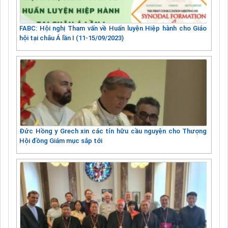
FABC: Hội nghị Tham vấn về Huấn luyện Hiệp hành cho Giáo
hội tại châu Á lần I (11-15/09/2023)
Đức Hồng y Grech xin các tín hữu cầu nguyện cho Thượng
Hội đồng Giám mục sắp tới