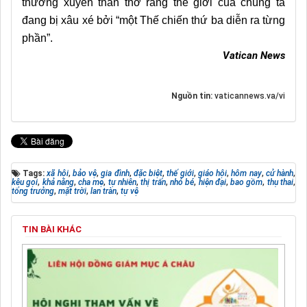
thường xuyên than thở rằng thế giới của chúng ta
đang bị xâu xé bởi “một Thế chiến thứ ba diễn ra từng
phần”.
Vatican News
Nguồn tin:
vaticannews.va/vi
Tags:
xã hội
,
bảo vệ
,
gia đình
,
đặc biệt
,
thế giới
,
giáo hội
,
hôm nay
,
cử hành
,
kêu gọi
,
khả năng
,
cha mẹ
,
tự nhiên
,
thị trấn
,
nhỏ bé
,
hiện đại
,
bao gồm
,
thụ thai
,
tổng trưởng
,
mặt trời
,
lan tràn
,
tự vệ
TIN BÀI KHÁC