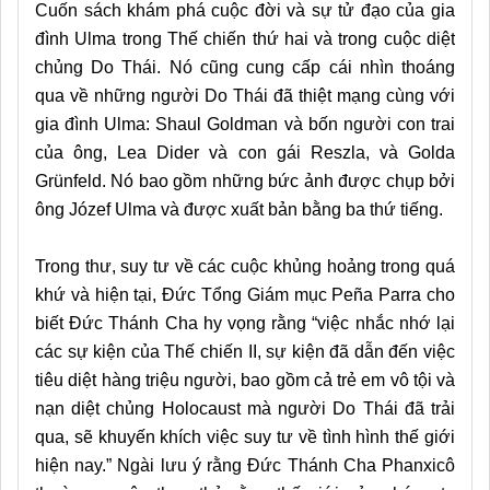
Cuốn sách khám phá cuộc đời và sự tử đạo của gia
đình Ulma trong Thế chiến thứ hai và trong cuộc diệt
chủng Do Thái. Nó cũng cung cấp cái nhìn thoáng
qua về những người Do Thái đã thiệt mạng cùng với
gia đình Ulma: Shaul Goldman và bốn người con trai
của ông, Lea Dider và con gái Reszla, và Golda
Grünfeld. Nó bao gồm những bức ảnh được chụp bởi
ông Józef Ulma và được xuất bản bằng ba thứ tiếng.
Trong thư, suy tư về các cuộc khủng hoảng trong quá
khứ và hiện tại, Đức Tổng Giám mục Peña Parra cho
biết Đức Thánh Cha hy vọng rằng “việc nhắc nhớ lại
các sự kiện của Thế chiến II, sự kiện đã dẫn đến việc
tiêu diệt hàng triệu người, bao gồm cả trẻ em vô tội và
nạn diệt chủng Holocaust mà người Do Thái đã trải
qua, sẽ khuyến khích việc suy tư về tình hình thế giới
hiện nay.” Ngài lưu ý rằng Đức Thánh Cha Phanxicô