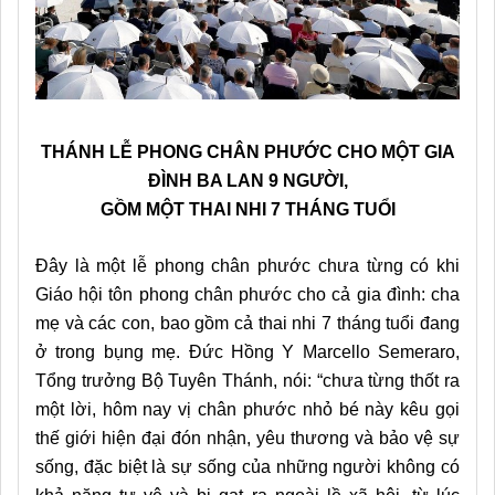
THÁNH LỄ PHONG CHÂN PHƯỚC CHO MỘT GIA
ĐÌNH BA LAN 9 NGƯỜI,
GỒM MỘT THAI NHI 7 THÁNG TUỔI
Đây là một lễ phong chân phước chưa từng có khi
Giáo hội tôn phong chân phước cho cả gia đình: cha
mẹ và các con, bao gồm cả thai nhi 7 tháng tuổi đang
ở trong bụng mẹ. Đức Hồng Y Marcello Semeraro,
Tổng trưởng Bộ Tuyên Thánh, nói: “chưa từng thốt ra
một lời, hôm nay vị chân phước nhỏ bé này kêu gọi
thế giới hiện đại đón nhận, yêu thương và bảo vệ sự
sống, đặc biệt là sự sống của những người không có