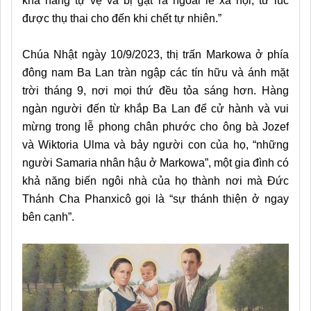
khả năng tự vệ và bị gạt ra ngoài lề xã hội, từ lúc
được thụ thai cho đến khi chết tự nhiên.”
Chúa Nhật ngày 10/9/2023, thị trấn Markowa ở phía
đông nam Ba Lan tràn ngập các tín hữu và ánh mặt
trời tháng 9, nơi mọi thứ đều tỏa sáng hơn. Hàng
ngàn người đến từ khắp Ba Lan để cử hành và vui
mừng trong lễ phong chân phước cho ông bà Jozef
và Wiktoria Ulma và bảy người con của họ, “những
người Samaria nhân hậu ở Markowa”, một gia đình có
khả năng biến ngôi nhà của họ thành nơi mà Đức
Thánh Cha Phanxicô gọi là “sự thánh thiện ở ngay
bên cạnh”.