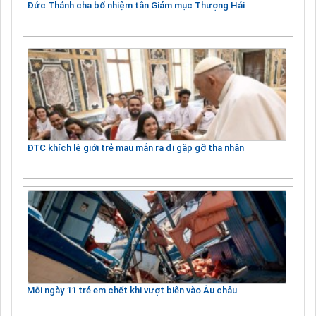
Đức Thánh cha bổ nhiệm tân Giám mục Thượng Hải
ĐTC khích lệ giới trẻ mau mắn ra đi gặp gỡ tha nhân
Mỗi ngày 11 trẻ em chết khi vượt biên vào Âu châu