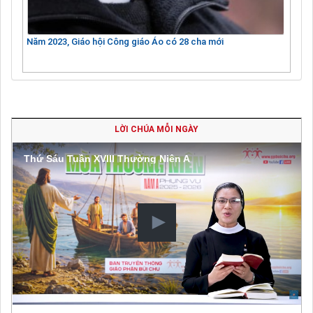
Năm 2023, Giáo hội Công giáo Áo có 28 cha mới
LỜI CHÚA MỖI NGÀY
Thứ Sáu Tuần XVIII Thường Niên A