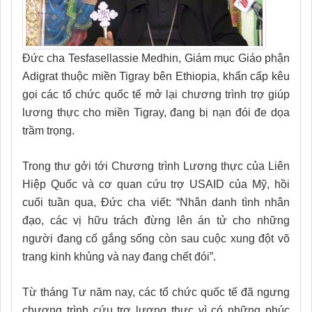
Đức cha Tesfasellassie Medhin, Giám mục Giáo phận
Adigrat thuộc miền Tigray bên Ethiopia, khẩn cấp kêu
gọi các tổ chức quốc tế mở lại chương trình trợ giúp
lương thực cho miền Tigray, đang bị nạn đói đe dọa
trầm trọng.
Trong thư gởi tới Chương trình Lương thực của Liên
Hiệp Quốc và cơ quan cứu trợ USAID của Mỹ, hồi
cuối tuần qua, Đức cha viết: “Nhân danh tình nhân
đạo, các vị hữu trách đừng lên án tử cho những
người đang cố gắng sống còn sau cuộc xung đột võ
trang kinh khủng và nay đang chết đói”.
Từ tháng Tư năm nay, các tổ chức quốc tế đã ngưng
chương trình cứu trợ lương thực vì có những phúc