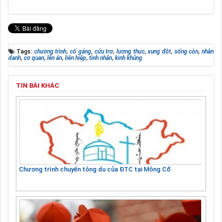
Tags:
chương trình
,
cố gắng
,
cứu trợ
,
lương thực
,
xung đột
,
sống còn
,
nhân
danh
,
cơ quan
,
lên án
,
liên hiệp
,
tình nhân
,
kinh khủng
TIN BÀI KHÁC
Chương trình chuyến tông du của ĐTC tại Mông Cổ