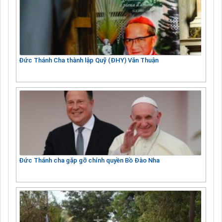
Đức Thánh Cha thành lập Quỹ (ĐHY) Văn Thuận
Đức Thánh cha gặp gỡ chính quyền Bồ Đào Nha