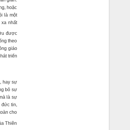
àng, hoặc
i là một
 xa nhất
ữu được
ống theo
ông giáo
hát triển
, hay sự
ng bỏ sự
mà là sự
đức tin,
toàn cho
ủa Thiên