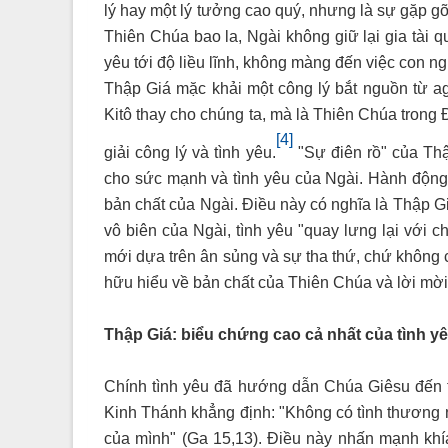
lý hay một lý tưởng cao quý, nhưng là sự gặp g
Thiên Chúa bao la, Ngài không giữ lại gia tài 
yêu tới độ liều lĩnh, không màng đến việc con ng
Thập Giá mặc khải một công lý bắt nguồn từ ag
Kitô thay cho chúng ta, mà là Thiên Chúa trong 
[4]
giải công lý và tình yêu.
"Sự điên rồ" của Thậ
cho sức mạnh và tình yêu của Ngài. Hành động
bản chất của Ngài. Điều này có nghĩa là Thập Gi
vô biên của Ngài, tình yêu "quay lưng lại với ch
mới dựa trên ân sủng và sự tha thứ, chứ không 
hữu hiểu về bản chất của Thiên Chúa và lời mời
Thập Giá: biểu chứng cao cả nhất của tình yê
Chính tình yêu đã hướng dẫn Chúa Giêsu đến th
Kinh Thánh khẳng định: "Không có tình thương 
của mình" (Ga 15,13). Điều này nhấn mạnh khí