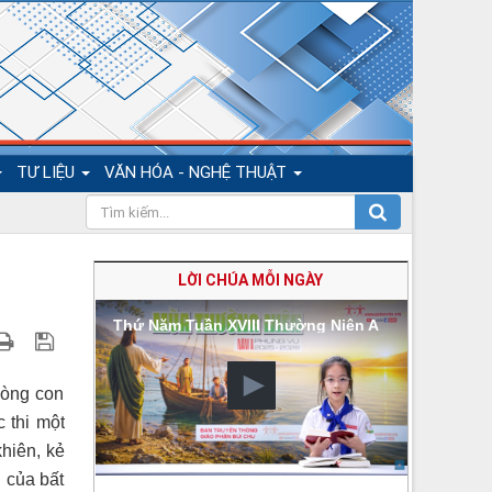
TƯ LIỆU
VĂN HÓA - NGHỆ THUẬT
LỜI CHÚA MỖI NGÀY
Thứ Năm Tuần XVIII Thường Niên A
lòng con
 thi một
khiên, kẻ
 của bất