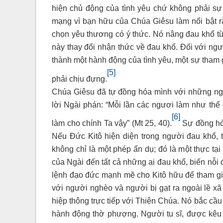
hiện chủ động của tình yêu chứ không phải sự
mạng vì bạn hữu của Chúa Giêsu làm nổi bật r
chọn yêu thương có ý thức. Nó nâng đau khổ từ
này thay đổi nhận thức về đau khổ. Đối với ngườ
thành một hành động của tình yêu, một sự tham 
[5]
phải chịu đựng.
Chúa Giêsu đã tự đồng hóa mình với những ngư
lời Ngài phán: “Mỗi lần các ngươi làm như thế
[6]
làm cho chính Ta vậy” (Mt 25, 40).
Sự đồng hóa
Nếu Đức Kitô hiện diện trong người đau khổ, 
không chỉ là một phép ẩn dụ; đó là một thực tạ
của Ngài đến tất cả những ai đau khổ, biến nỗi
lệnh đạo đức mạnh mẽ cho Kitô hữu để tham gia 
với người nghèo và người bị gạt ra ngoài lề xã
hiệp thông trực tiếp với Thiên Chúa. Nó bắc cầu
hành động thờ phượng. Người tu sĩ, được kêu g