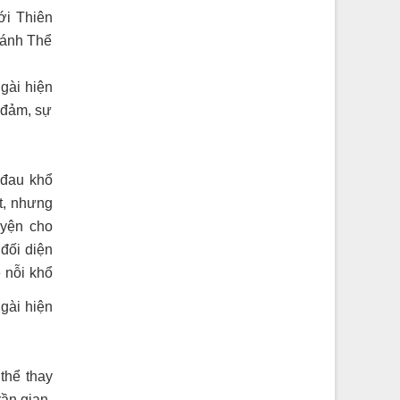
ới Thiên
Thánh Thể
gài hiện
 đảm, sự
 đau khổ
t, nhưng
uyện cho
đối diện
 nỗi khổ
gài hiện
thể thay
rần gian.