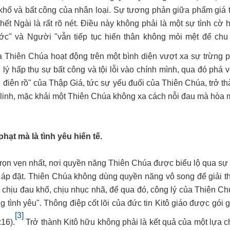
hổ và bất công của nhân loại. Sự tương phản giữa phẩm giá t
ết Ngài là rất rõ nét. Điều này không phải là một sự tình cờ 
c" và Người "vẫn tiếp tục hiến thân không mỏi mệt để chu
 Thiên Chúa hoạt động trên một bình diện vượt xa sự trừng p
ý hấp thụ sự bất công và tội lỗi vào chính mình, qua đó phá 
điên rồ" của Thập Giá, tức sự yếu đuối của Thiên Chúa, trở th
n linh, mặc khải một Thiên Chúa không xa cách nỗi đau mà hòa 
hạt mà là tình yêu hiến tế.
 trọn vẹn nhất, nơi quyền năng Thiên Chúa được biểu lộ qua sự 
y áp đặt. Thiên Chúa không dùng quyền năng vô song để giải t
 chịu đau khổ, chịu nhục nhã, để qua đó, công lý của Thiên C
 tình yêu". Thông điệp cốt lõi của đức tin Kitô giáo được gói 
[3]
:16).
Trở thành Kitô hữu không phải là kết quả của một lựa c