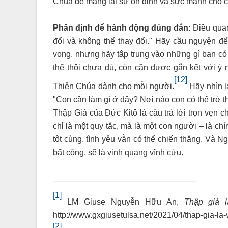
Chúa để mang lại sự ổn định và sức mạnh cho 
Phân định để hành động đúng đắn:
Điều quan
đổi và không thể thay đổi." Hãy cầu nguyện đ
vọng, nhưng hãy tập trung vào những gì bạn có t
thế thôi chưa đủ, còn cần được gắn kết với ý
[12]
Thiên Chúa dành cho mỗi người.
Hãy nhìn l
"Con cần làm gì ở đây? Nơi nào con có thể trở 
Thập Giá của Đức Kitô là câu trả lời trọn vẹn 
chỉ là một quy tắc, mà là một con người – là ch
tột cùng, tình yêu vẫn có thể chiến thắng. Và N
bất công, sẽ là vinh quang vĩnh cửu.
[1]
LM Giuse
Nguyễn Hữu An
,
Thập giá 
http://www.gxgiusetulsa.net/2021/04/thap-gia-la-
[2]