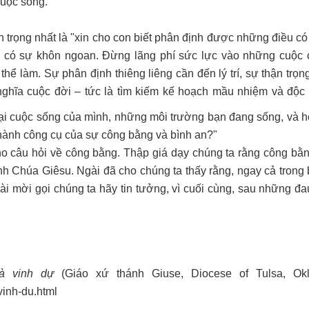
cuộc sống.
 trọng nhất là "xin cho con biết phân định được những điều có 
ể có sự khôn ngoan. Đừng lãng phí sức lực vào những cuộc 
hể làm. Sự phân định thiêng liêng cần đến lý trí, sự thận trọ
 nghĩa cuộc đời – tức là tìm kiếm kế hoạch mầu nhiệm và độc
ại cuộc sống của mình, những môi trường bạn đang sống, và h
thành công cụ của sự công bằng và bình an?"
cho câu hỏi về công bằng. Thập giá dạy chúng ta rằng công bằ
ính Chúa Giêsu. Ngài đã cho chúng ta thấy rằng, ngay cả trong
gài mời gọi chúng ta hãy tin tưởng, vì cuối cùng, sau những đ
là vinh dự
(Giáo xứ thánh Giuse, Diocese of Tulsa, Okl
vinh-du.html