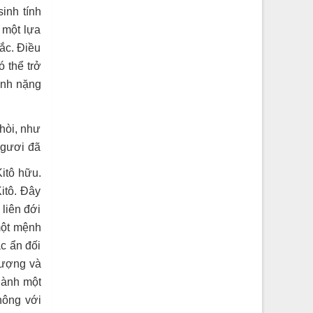
inh tính
 một lựa
ắc. Điều
ó thể trở
ánh nặng
hòi, như
ngươi đã
itô hữu.
itô. Đây
liên đới
một mệnh
c ẩn đối
hượng và
thành một
hông với