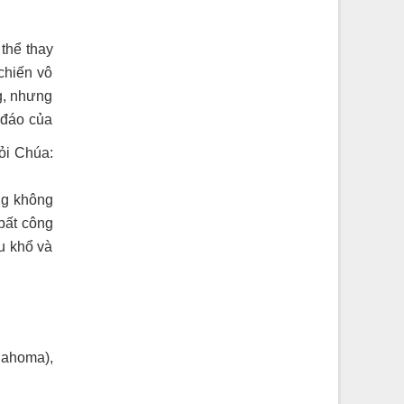
thể thay
chiến vô
ng, nhưng
 đáo của
ỏi Chúa:
ng không
 bất công
au khổ và
ahoma),