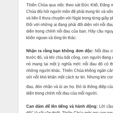
Thiên Chúa qua việc theo sát Đức Kitô, Đấng mà
Chúa đòi hỏi người môn đệ phải trung tín và sốn
và liên lỉ thưa chuyện với Ngài trong từng giây 
Đối với những ai đang phải đối diện với nỗi đa
diện trong chính nỗi đau của bạn. Hãy cầu nguy
khôn ngoan và lòng tín thác:
Nhận ra rằng bạn không đơn độc:
Nỗi đau c
trước đó, và khi chịu bất công, con người đang
nó mang lại một ý nghĩa mới: nỗi đau đó có t
những người khác. Thiên Chúa không ngăn cản
với nỗi khó khăn một cách tự tin. Nhưng khi c
đau, đón nhận và ủi an họ. Đó là thông điệp của
diện trong chính nỗi đau của mỗi người.
Can đảm để lên tiếng và hành động:
Lời cầu
đổi" là rất cần thiết. Thiên Chúa mời gọi con ng