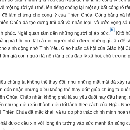
ệ một người yếu thế, lên tiếng chống lại một sự bất công rõ r
tế để làm chứng cho công lý của Thiên Chúa. Công bằng xã hộ
hiên Chúa đã tạo dựng trái đất và nhân loại, và ước vọng sâu
[9]
nh phúc. Ngài quan tâm đến những người bị áp bức.
Kitô h
bằng xã hội, nơi tất cả mọi người nhận được những gì cần để s
ho sinh động nhờ Tình Yêu. Giáo huấn xã hội của Giáo hội C
hẩm giá con người là nền tảng của đạo lý xã hội, chủ trương p
u chúng ta không thể thay đổi, như những mất mát đã xảy ra
in đón nhận những điều không thể thay đổi" giúp chúng ta buô
ên Chúa. Chấp nhận không phải là sự yếu đuối hay đầu hàng, 
ến những điều xấu thành điều tốt lành theo cách của Ngài. Nhờ 
ì Thiên Chúa đã mặc khải, và tự do phó thác chính mình hoàn 
phải được cầu xin với lòng tin tưởng vào sức mạnh ân sủng c