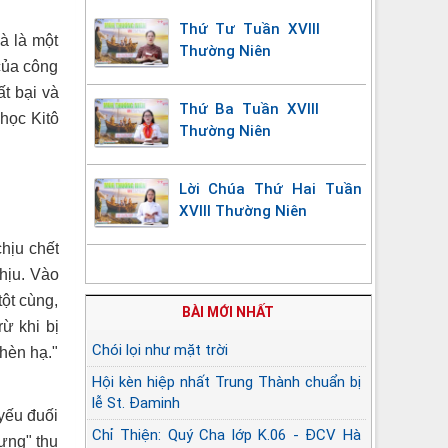
Thứ Tư Tuần XVIII
à là một
Thường Niên
của công
t bại và
Thứ Ba Tuần XVIII
 học Kitô
Thường Niên
Lời Chúa Thứ Hai Tuần
XVIII Thường Niên
hịu chết
hịu. Vào
tột cùng,
BÀI MỚI NHẤT
ừ khi bị
Chói lọi như mặt trời
 hèn hạ."
Hội kèn hiệp nhất Trung Thành chuẩn bị
lễ St. Đaminh
 yếu đuối
Chỉ Thiện: Quý Cha lớp K.06 - ĐCV Hà
đựng" thụ