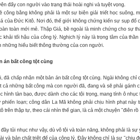
ên đẩy con người vào trạng thái hoài nghi và tuyệt vọng.
ề công bằng không phải là một sự biện giải triết học suông, m
á của Đức Kitô. Nơi đó, thế giới không chứng kiến sự sụp đổ 
 hoàn toàn mới mẻ. Thập Giá, bề ngoài là minh chứng cho sự thấ
 khải tối hậu của công lý. Nghịch lý này là trọng tâm của thần
ên những hiểu biết thông thường của con người.
n án bất công tột cùng
, đã chấp nhận một bản án bất công tột cùng. Ngài không chỉ c
 tất cả những bất công mà con người đã, đang và sẽ phải gánh c
c hình tàn bạo, được dành cho các tội trọng, mang tính ô nhục 
 phiến loạn; công dân La Mã không phải chịu hình phạt này tr
 trên thập tự, theo cái nhìn thế gian, là cả một chuyện "điên rồ
đầy tủi nhục như vậy, dù vô tội và toàn năng, không phải là sự
i và bản chất triệt để của công lý. Đây không chỉ là sự "chịu 