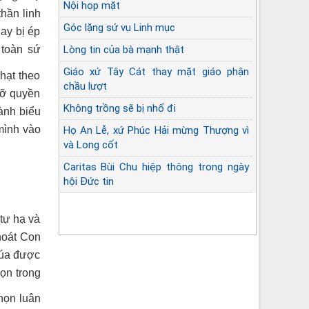
Nội họp mặt
hần linh
Góc lặng sứ vụ Linh mục
hay bị ép
Lòng tin của bà mạnh thật
 toàn sứ
Giáo xứ Tây Cát thay mặt giáo phận
hạt theo
chầu lượt
vỡ quyền
Không trồng sẽ bị nhổ đi
ành biểu
mình vào
Họ An Lễ, xứ Phúc Hải mừng Thượng vì
và Long cốt
Caritas Bùi Chu hiệp thông trong ngày
hội Đức tin
Đúng đường
tự hạ và
hoát Con
húa được
gọn trong
họn luân