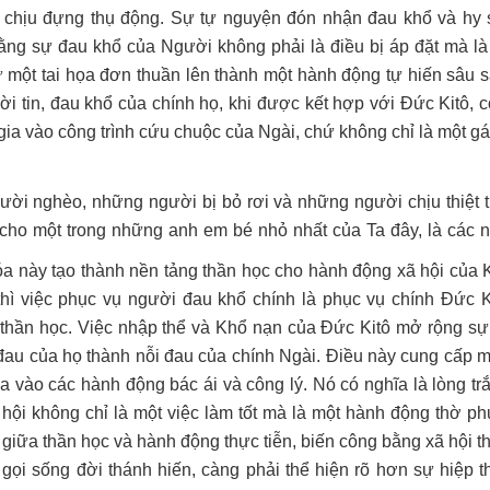
 chịu đựng thụ động. Sự tự nguyện đón nhận đau khổ và hy s
ằng sự đau khổ của Người không phải là điều bị áp đặt mà là
 một tai họa đơn thuần lên thành một hành động tự hiến sâu s
i tin, đau khổ của chính họ, khi được kết hợp với Đức Kitô, c
gia vào công trình cứu chuộc của Ngài, chứ không chỉ là một g
ời nghèo, những người bị bỏ rơi và những người chịu thiệt t
 cho một trong những anh em bé nhỏ nhất của Ta đây, là các 
 này tạo thành nền tảng thần học cho hành động xã hội của K
thì việc phục vụ người đau khổ chính là phục vụ chính Đức K
i thần học. Việc nhập thể và Khổ nạn của Đức Kitô mở rộng sự 
 đau của họ thành nỗi đau của chính Ngài. Điều này cung cấp 
vào các hành động bác ái và công lý. Nó có nghĩa là lòng trắ
 hội không chỉ là một việc làm tốt mà là một hành động thờ p
 giữa thần học và hành động thực tiễn, biến công bằng xã hội 
ọi sống đời thánh hiến, càng phải thể hiện rõ hơn sự hiệp t