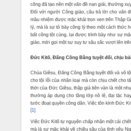
công đã tạo nên một vấn đề nan giải, thường xuy
Đối với người Công giáo, câu trả lời cho vấn đ
mầu nhiệm được mặc khải trọn vẹn trên Thập Gi
lý, mà là sự tỏ bày công lý theo một cách thức
bất công tột cùng, lại được trình bày như sự mặc
giáo, mời gọi một sự suy tư sâu sắc vượt lên tr
Đức Kitô, Đấng Công Bằng tuyệt đối, chịu bả
Chúa Giêsu, Đấng Công Bằng tuyệt đối và vô tội
cho tội lỗi của nhân loại mà còn chịu chết cho
thời của Đức Giêsu, thập giá tiên vàn là một nhụ
thường áp dụng cho tầng lớp nô lệ, đại tặc hay
tước đoạt quyền công dân. Việc tôn kính Đức Kitô
[1]
Việc Đức Kitô tự nguyện chấp nhận một cái chết 
mà là sự mặc khải về chiều sâu của tình yêu Ngà