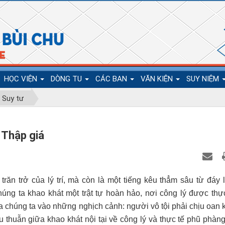
HỌC VIỆN
DÒNG TU
CÁC BAN
VĂN KIỆN
SUY NIỆM
Suy tư
 Thập giá
răn trở của lý trí, mà còn là một tiếng kêu thẳm sâu từ đáy 
úng ta khao khát một trật tự hoàn hảo, nơi công lý được thực
đưa chúng ta vào những nghịch cảnh: người vô tội phải chịu oan 
u thuẫn giữa khao khát nội tại về công lý và thực tế phũ phàng