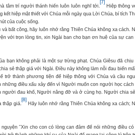
[7]
 tâm trí người thánh hiến luôn luôn nghĩ tới.
Hiệp thông v
g kết hiệp mật thiết với Chúa mỗi ngày qua Lời Chúa, bí tích 
phút của cuộc sống.
u và bất công, hãy luôn nhớ rằng Thiên Chúa không xa cách. N
ện với trọn lòng tin, xin Ngài ban cho bạn ơn huệ của sự can
ủa bạn không phải là một sự trừng phạt. Chúa Giêsu đã chịu
 chia sẻ thập giá với Ngài. Điều này không làm nỗi đau biến mấ
hể trở thành phương tiện để hiệp thông với Chúa và cầu ng
 những điều xấu xảy đến vì Người muốn con người học cách 
on người đau khổ, Người nâng đỡ và ở cùng họ. Người chia sẻ
[8]
 thập giá.
Hãy luôn nhớ rằng Thiên Chúa không xa cách; N
 nguyện "Xin cho con có lòng can đảm để nói những điều có 
ười trở thành những khí cụ của Ngài để mang lại công lý trên t