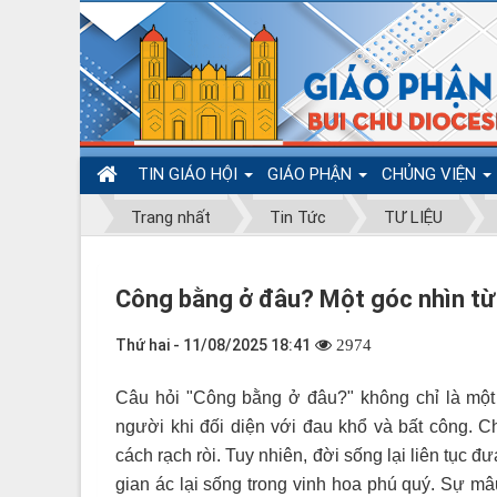
TIN GIÁO HỘI
GIÁO PHẬN
CHỦNG VIỆN
Trang nhất
Tin Tức
TƯ LIỆU
Công bằng ở đâu? Một góc nhìn từ
Thứ hai - 11/08/2025 18:41
2974
Câu hỏi "Công bằng ở đâu?" không chỉ là một t
người khi đối diện với đau khổ và bất công. Ch
cách rạch ròi. Tuy nhiên, đời sống lại liên tục 
gian ác lại sống trong vinh hoa phú quý. Sự mâ