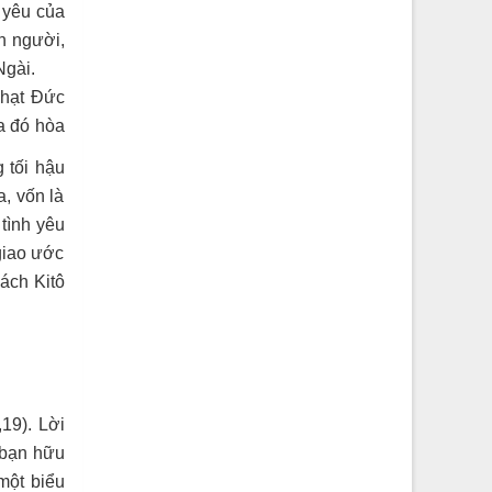
 yêu của
n người,
Ngài.
phạt Đức
ua đó hòa
 tối hậu
, vốn là
 tình yêu
 giao ước
ách Kitô
19). Lời
 bạn hữu
một biểu