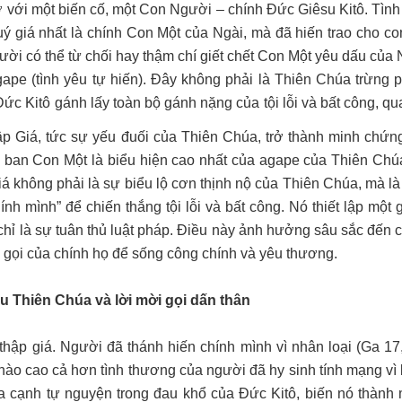
ỡ với một biến cố, một Con Người – chính Đức Giêsu Kitô. Tình
quý giá nhất là chính Con Một của Ngài, mà đã hiến trao cho co
ười có thể từ chối hay thậm chí giết chết Con Một yêu dấu của 
ape (tình yêu tự hiến). Đây không phải là Thiên Chúa trừng 
Đức Kitô gánh lấy toàn bộ gánh nặng của tội lỗi và bất công, q
p Giá, tức sự yếu đuối của Thiên Chúa, trở thành minh chứng
 ban Con Một là biểu hiện cao nhất của agape của Thiên Chúa
á không phải là sự biểu lộ cơn thịnh nộ của Thiên Chúa, mà là
ính mình” để chiến thắng tội lỗi và bất công. Nó thiết lập một
chỉ là sự tuân thủ luật pháp. Điều này ảnh hưởng sâu sắc đến c
 gọi của chính họ để sống công chính và yêu thương.
u Thiên Chúa và lời mời gọi dấn thân
ập giá. Người đã thánh hiến chính mình vì nhân loại (Ga 17,
nào cao cả hơn tình thương của người đã hy sinh tính mạng vì
a cạnh tự nguyện trong đau khổ của Đức Kitô, biến nó thành 