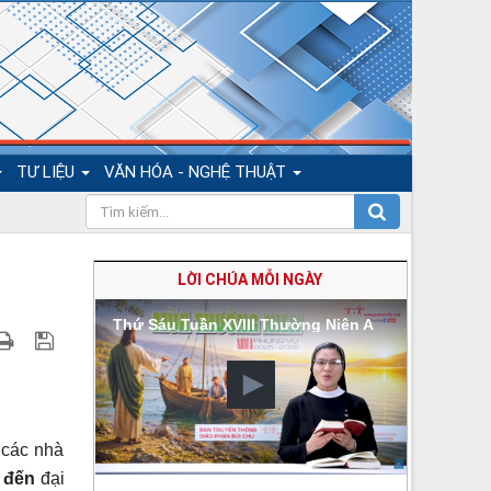
TƯ LIỆU
VĂN HÓA - NGHỆ THUẬT
LỜI CHÚA MỖI NGÀY
Thứ Sáu Tuần XVIII Thường Niên A
 các nhà
 đến
đại