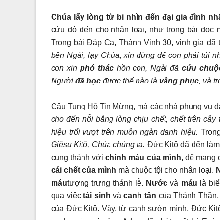
Chúa lấy lòng từ bi nhìn đến đại gia đình nh
cứu độ đến cho nhân loại, như trong
bài đọc 
Trong
bài Đáp Ca
, Thánh Vịnh 30, vịnh gia đã 
bên Ngài, lạy Chúa, xin đừng để con phải tủi n
con xin
phó thác
hồn con, Ngài đã
cứu chuộ
Người
đã học
được thế nào là
vâng phục,
và t
Câu
Tung Hô Tin Mừng,
mà các nhà phụng vụ đã
cho đến nỗi bằng lòng chịu chết, chết trên cây
hiệu trổi vượt trên muôn ngàn danh hiệu.
Tron
Giêsu Kitô, Chúa chúng ta.
Đức Kitô đã đến là
cung thánh với
chính máu của mình,
để mang ơ
cái chết của mình
mà chuộc tội cho nhân loại.
máu
tượng trưng thánh lễ.
Nước
và
máu
là bi
qua việc
tái sinh
và
canh tân
của Thánh Thần, 
của Đức Kitô. Vậy, từ cạnh sườn mình, Đức Kit