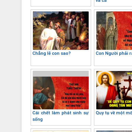
và cá
Chẳng lẽ con sao?
Con Người phải r
Cái chết làm phát sinh sự
Quy tụ về một mố
sống