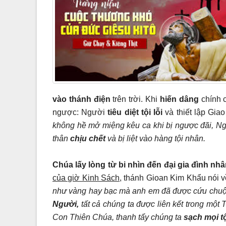
vào thánh điện
trên trời. Khi
hiến dâng
chính c
ngược: Người
tiêu diệt tội lỗi
và thiết lập Gi
không hề mở miệng kêu ca khi bị ngược đãi, N
thân
chịu chết
và bị liệt vào hàng tội nhân.
Chúa lấy lòng từ bi nhìn đến đại gia đình nhâ
của giờ Kinh Sách
, thánh Gioan Kim Khẩu nói 
như vàng hay bạc mà anh em đã được cứu chuộ
Người,
tất cả chúng ta được liên kết trong mộ
Con Thiên Chúa, thanh tẩy chúng ta
sạch mọi tội