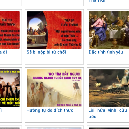
Thần Khí
a đi
Sẽ bị nộp bị từ chối
Đặc tính tình yêu
i
Hưởng tự do đích thực
Lời hứa vĩnh cửu
ước