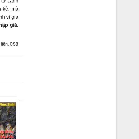
từ cạnh
g kẻ, mà
h vì gia
hập giá.
iền, OSB