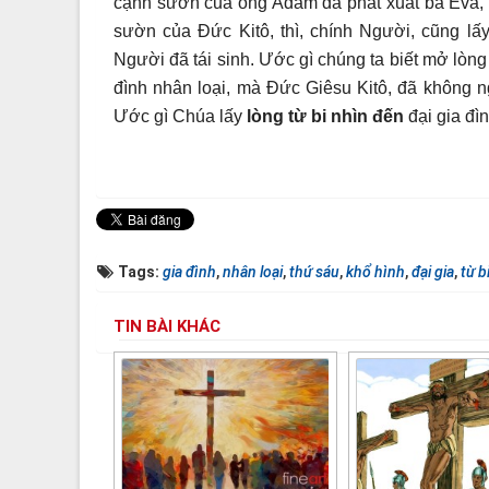
cạnh sườn của ông Ađam đã phát xuất bà Evà,
sườn của Đức Kitô, thì, chính Người, cũng lấ
Người đã tái sinh. Ước gì chúng ta biết mở lòn
đình nhân loại, mà Đức Giêsu Kitô, đã không 
Ước gì Chúa lấy
lòng từ bi
nhìn đến
đại gia đì
Tags:
gia đình
,
nhân loại
,
thứ sáu
,
khổ hình
,
đại gia
,
từ b
TIN BÀI KHÁC