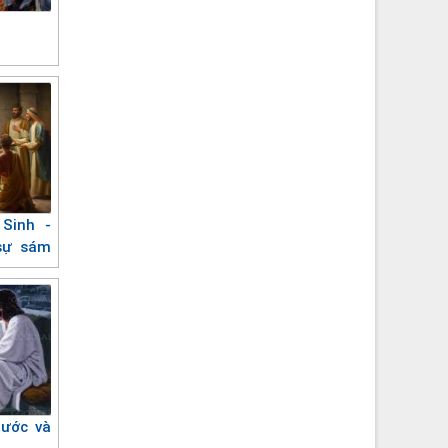
Sinh -
sự sám
nước và