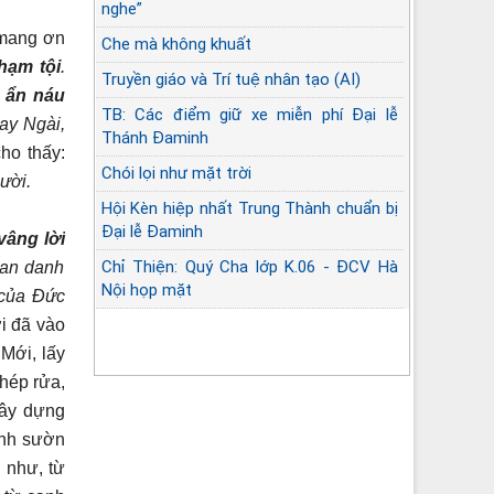
nghe”
 mang ơn
Che mà không khuất
hạm tội
.
Truyền giáo và Trí tuệ nhân tạo (AI)
n
ẩn náu
TB: Các điểm giữ xe miễn phí Đại lễ
ay Ngài,
Thánh Đaminh
cho thấy:
Chói lọi như mặt trời
ười.
Hội Kèn hiệp nhất Trung Thành chuẩn bị
Đại lễ Đaminh
 vâng lời
Chỉ Thiện: Quý Cha lớp K.06 - ĐCV Hà
ban danh
Nội họp mặt
của Đức
i đã vào
Góc lặng sứ vụ Linh mục
Mới, lấy
hép rửa,
xây dựng
ạnh sườn
 như, từ