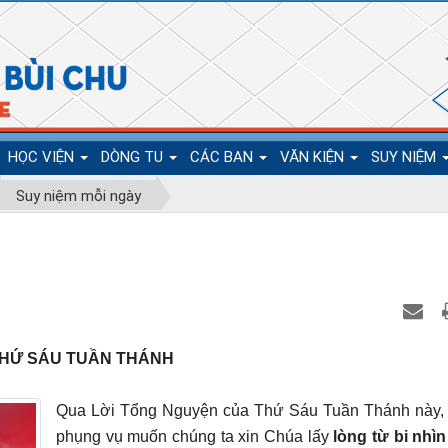
HỌC VIỆN
DÒNG TU
CÁC BAN
VĂN KIỆN
SUY NIỆM
Suy niệm mỗi ngày
HỨ SÁU TUẦN THÁNH
Qua Lời Tổng Nguyện của Thứ Sáu Tuần Thánh này,
phụng vụ muốn chúng ta xin Chúa lấy
lòng từ bi
nhìn