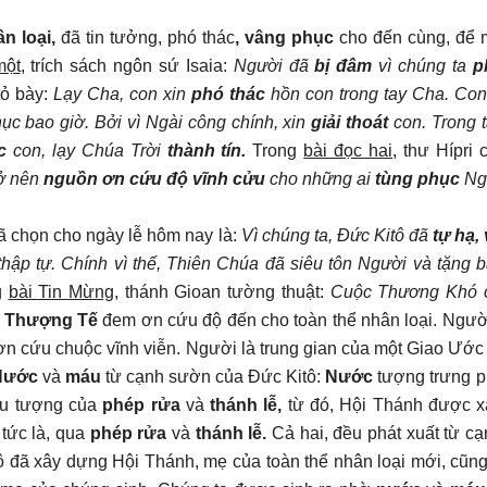
ân loại,
đã tin tưởng, phó thác
, vâng phục
cho đến cùng, để
một
, trích sách ngôn sứ Isaia:
Người đã
bị đâm
vì chúng ta
p
tỏ bày:
Lạy Cha, con xin
phó thác
hồn con trong tay Cha. Co
hục bao giờ. Bởi vì Ngài công chính, xin
giải thoát
con. Trong t
c
con, lạy Chúa Trời
thành tín.
Trong
bài đọc hai
, thư Hípri 
rở nên
nguồn ơn cứu độ vĩnh cửu
cho những ai
tùng phục
Ng
 chọn cho ngày lễ hôm nay là:
Vì chúng ta, Đức Kitô đã
tự hạ,
 thập tự. Chính vì thế, Thiên Chúa đã siêu tôn Người và tặng 
g
bài Tin Mừng
, thánh Gioan tường thuật:
Cuộc Thương Khó 
m
Thượng Tế
đem ơn cứu độ đến cho toàn thể nhân loại. Ngườ
n cứu chuộc vĩnh viễn. Người là trung gian của một Giao Ước 
Nước
và
máu
từ cạnh sườn của Đức Kitô:
Nước
tượng trưng p
ểu tượng của
phép rửa
và
thánh lễ,
từ đó, Hội Thánh được 
tức là, qua
phép rửa
và
thánh lễ.
Cả hai, đều phát xuất từ c
ô đã xây dựng Hội Thánh, mẹ của toàn thể nhân loại mới, cũng