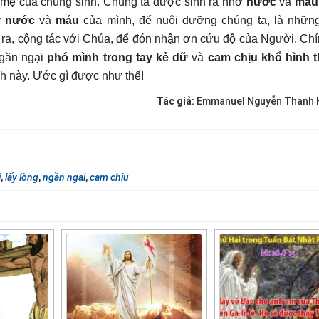
 mẹ của chúng sinh. Chúng ta được sinh ra nhờ
nước
và
máu
y
nước
và
máu
của mình, để nuôi dưỡng chúng ta, là nhữn
g ra, cộng tác với Chúa, để đón nhận ơn cứu độ của Người. Chín
ngần ngại
phó mình trong tay kẻ dữ
và
cam chịu khổ hình t
nh này. Ước gì được như thế!
Tác giả:
Emmanuel Nguyễn Thanh H
i
,
lấy lòng
,
ngần ngại
,
cam chịu