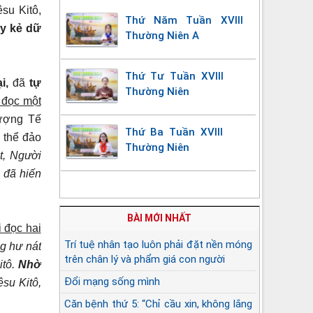
su Kitô,
Thứ Năm Tuần XVIII
ay kẻ dữ
Thường Niên A
Thứ Tư Tuần XVIII
ại,
đã
tự
Thường Niên
 đọc một
hượng Tế
Thứ Ba Tuần XVIII
 thể đảo
Thường Niên
t, Người
 đã hiến
BÀI MỚI NHẤT
i đọc hai
Trí tuệ nhân tạo luôn phải đặt nền móng
g hư nát
trên chân lý và phẩm giá con người
itô.
Nhờ
Đổi mạng sống mình
su Kitô,
Căn bệnh thứ 5: “Chỉ cầu xin, không lắng