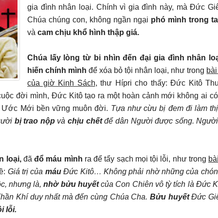
gia đình nhân loại. Chính vì gia đình này, mà Đức Giê
Chúa chúng con, không ngần ngại
phó mình trong t
và
cam chịu khổ hình thập giá.
Chúa lấy lòng từ bi nhìn đến đại gia đình nhân lo
hiến chính mình
để xóa bỏ tội nhân loại, như trong
bài
của giờ Kinh Sách
, thư Hípri cho thấy: Đức Kitô T
uộc đời mình, Đức Kitô tạo ra một hoàn cảnh mới không ai có
ao Ước Mới bền vững muôn đời.
Tựa như cừu bị đem đi làm thị
gười
bị trao nộp
và
chịu chết
để dân Người được sống. Người
n loại,
đã
đổ máu mình
ra để tẩy sạch mọi tội lỗi, như trong
bà
về:
Giá trị của
máu
Đức Kitô… Không phải nhờ những của chón
c, nhưng là,
nhờ bửu huyết
của Con Chiên vô tỳ tích là Đức K
t Thần Khí duy nhất mà đến cùng Chúa Cha.
Bửu huyết
Đức Giê
 lỗi.