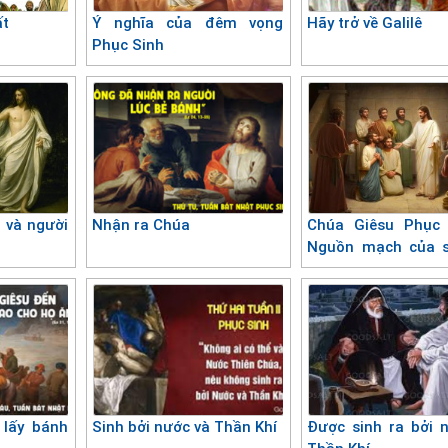
ất
Ý nghĩa của đêm vọng
Hãy trở về Galilê
Phục Sinh
 và người
Nhận ra Chúa
Chúa Giêsu Phục 
Nguồn mạch của 
hối
lấy bánh
Sinh bởi nước và Thần Khí
Được sinh ra bởi 