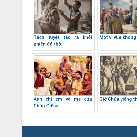
Tách tuyệt tác ra khỏi
Một vị vua không
phiến đá thô
Anh chị em và mẹ của
Giờ Chúa viếng 
Chúa Giêsu