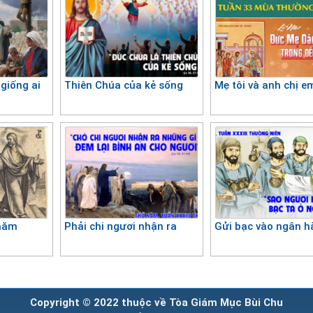
 giống ai
Thiên Chúa của kẻ sống
Mẹ tôi và anh chị e
thăm
Phải chi ngươi nhận ra
Gửi bạc vào ngân h
Copyright © 2022 thuộc về Tòa Giám Mục Bùi Chu