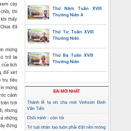
 xem cây
Thứ Năm Tuần XVIII
hồi, thì
Thường Niên A
khi thấy
n Chúa đã
Thứ Tư Tuần XVIII
Thường Niên
Tin mừng
Thứ Ba Tuần XVIII
 trở lại
Thường Niên
 của lịch
, để xét
 trụ tiêu
 Tin mừng
BÀI MỚI NHẤT
rước cảnh
Thánh lễ tạ ơn cha mới Vinhsơn Đinh
trên trời
Văn Tiến
đi, nhưng
 cả những
Chối mình - còn tôi
 hãy đứng
Trí tuệ nhân tạo luôn phải đặt nền móng