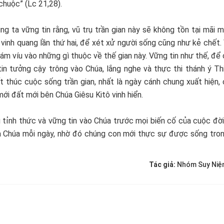
chuộc” (Lc 21,28).
 ta vững tin rằng, vũ trụ trần gian này sẽ không tồn tại mãi m
g vinh quang lần thứ hai, để xét xử người sống cũng như kẻ chết.
ám víu vào những gì thuộc về thế gian này. Vững tin như thế, để
in tưởng cậy trông vào Chúa, lắng nghe và thực thi thánh ý Th
t thúc cuộc sống trần gian, nhất là ngày cánh chung xuất hiện,
i đất mới bên Chúa Giêsu Kitô vinh hiển.
 tỉnh thức và vững tin vào Chúa trước mọi biến cố của cuộc đời
của Chúa mỗi ngày, nhờ đó chúng con mới thực sự được sống tro
Tác giả:
Nhóm Suy Niệ