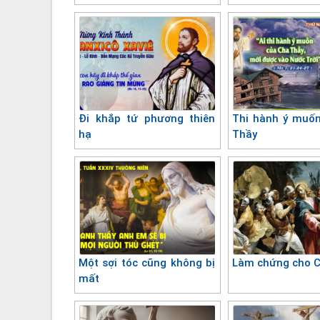
Đi khắp tứ phương thiên
Thi hành ý muố
hạ
Thầy
Một sợi tóc cũng không bị
Làm chứng cho 
mất