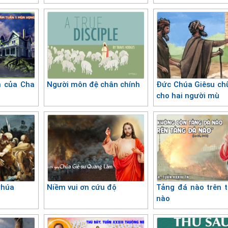
n của Cha
Người môn đệ chân chính
Đức Chúa Giêsu ch
cho hai người mù
Chúa
Niềm vui ơn cứu độ
Tảng đá nào trên 
nào