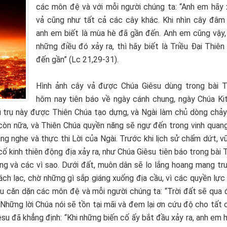
các môn đệ và với mỗi người chúng ta: “Anh em hãy
vả cũng như tất cả các cây khác. Khi nhìn cây đâm c
anh em biết là mùa hè đã gần đến. Anh em cũng vậy, 
những điều đó xảy ra, thì hãy biết là Triều Đại Thiê
đến gần” (Lc 21,29-31).
Hình ảnh cây vả được Chúa Giêsu dùng trong bài 
hôm nay tiên báo về ngày cánh chung, ngày Chúa Kitô
vũ trụ này được Thiên Chúa tạo dựng, và Ngài làm chủ dòng chảy
 còn nữa, và Thiên Chúa quyền năng sẽ ngự đến trong vinh quang
ắng nghe và thực thi Lời của Ngài. Trước khi lịch sử chấm dứt, vũ
 cố kinh thiên động địa xảy ra, như Chúa Giêsu tiên báo trong bài
ăng và các vì sao. Dưới đất, muôn dân sẽ lo lắng hoang mang t
ch lạc, chờ những gì sắp giáng xuống địa cầu, vì các quyền lực 
êsu căn dặn các môn đệ và mỗi người chúng ta: “Trời đất sẽ qua 
 Những lời Chúa nói sẽ tồn tại mãi và đem lại ơn cứu độ cho tất
iêsu đã khẳng định: “Khi những biến cố ấy bắt đầu xảy ra, anh em