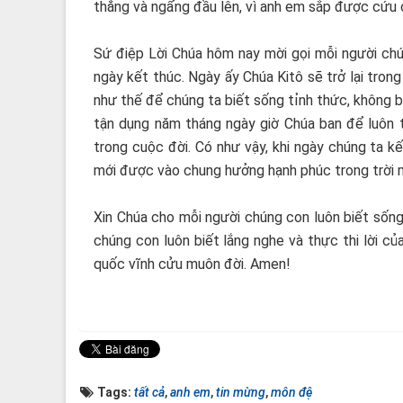
thẳng và ngẩng đầu lên, vì anh em sắp được cứu 
Sứ điệp Lời Chúa hôm nay mời gọi mỗi người chúng
ngày kết thúc. Ngày ấy Chúa Kitô sẽ trở lại tron
như thế để chúng ta biết sống tỉnh thức, không b
tận dụng năm tháng ngày giờ Chúa ban để luôn t
trong cuộc đời. Có như vậy, khi ngày chúng ta kế
mới được vào chung hưởng hạnh phúc trong trời mớ
Xin Chúa cho mỗi người chúng con luôn biết sống
chúng con luôn biết lắng nghe và thực thi lời 
quốc vĩnh cửu muôn đời. Amen!
Tags:
tất cả
,
anh em
,
tin mừng
,
môn đệ