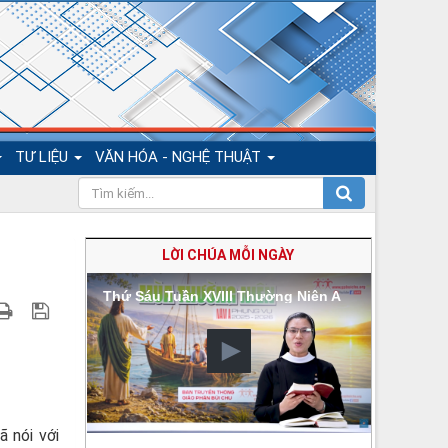
TƯ LIỆU
VĂN HÓA - NGHỆ THUẬT
LỜI CHÚA MỖI NGÀY
Thứ Sáu Tuần XVIII Thường Niên A
 nói với