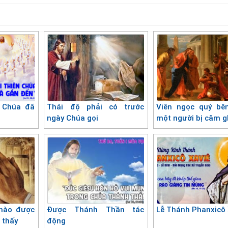
n Chúa đã
Thái độ phải có trước
Viên ngọc quý bê
ngày Chúa gọi
một người bị căm g
nào được
Được Thánh Thần tác
Lễ Thánh Phanxicô 
 thấy
động