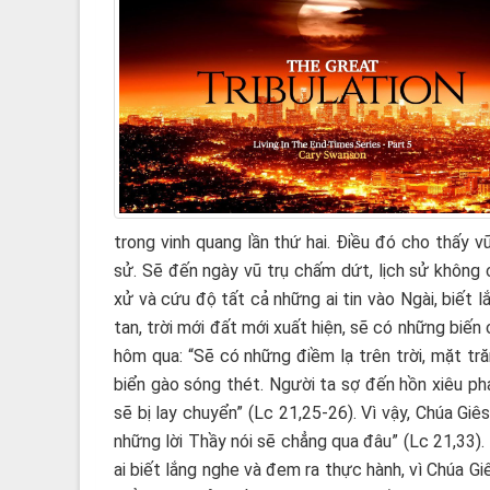
trong vinh quang lần thứ hai. Điều đó cho thấy 
sử. Sẽ đến ngày vũ trụ chấm dứt, lịch sử không
xử và cứu độ tất cả những ai tin vào Ngài, biết l
tan, trời mới đất mới xuất hiện, sẽ có những biến
hôm qua: “Sẽ có những điềm lạ trên trời, mặt tr
biển gào sóng thét. Người ta sợ đến hồn xiêu phá
sẽ bị lay chuyển” (Lc 21,25-26). Vì vậy, Chúa Gi
những lời Thầy nói sẽ chẳng qua đâu” (Lc 21,33).
ai biết lắng nghe và đem ra thực hành, vì Chúa G