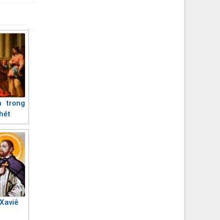
n trong
hét
Xaviê