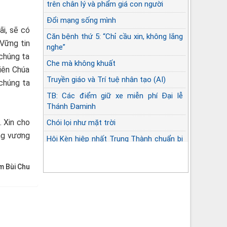
trên chân lý và phẩm giá con người
Đổi mạng sống mình
ãi, sẽ có
Căn bệnh thứ 5: “Chỉ cầu xin, không lắng
 Vững tin
nghe”
 chúng ta
Che mà không khuất
iên Chúa
Truyền giáo và Trí tuệ nhân tạo (AI)
 chúng ta
TB: Các điểm giữ xe miễn phí Đại lễ
Thánh Đaminh
. Xin cho
Chói lọi như mặt trời
ng vương
Hội Kèn hiệp nhất Trung Thành chuẩn bị
Đại lễ Đaminh
m Bùi Chu