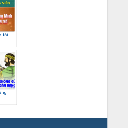
m tôi
àng