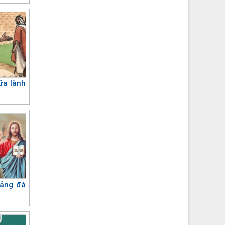
ữa lành
tảng đá