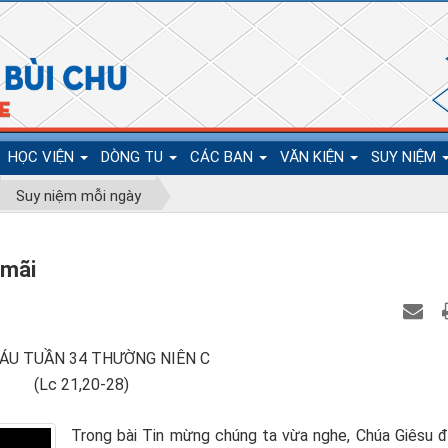
HỌC VIỆN
DÒNG TU
CÁC BAN
VĂN KIỆN
SUY NIỆM
Suy niệm mỗi ngày
 mãi
SÁU TUẦN 34 THƯỜNG NIÊN C
(Lc 21,20-28)
Trong bài Tin mừng chúng ta vừa nghe, Chúa Giêsu đã