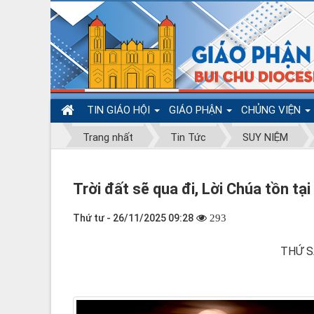
TIN GIÁO HỘI
GIÁO PHẬN
CHỦNG VIỆN
Trang nhất
Tin Tức
SUY NIỆM
Trời đất sẽ qua đi, Lời Chúa tồn tại
Thứ tư - 26/11/2025 09:28
293
­THỨ 