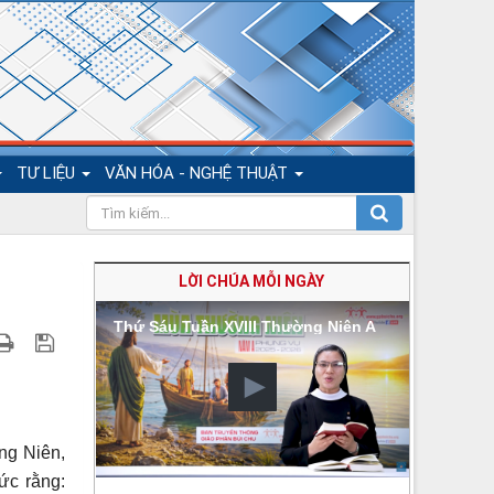
TƯ LIỆU
VĂN HÓA - NGHỆ THUẬT
LỜI CHÚA MỖI NGÀY
Thứ Sáu Tuần XVIII Thường Niên A
g Niên,
ức rằng: