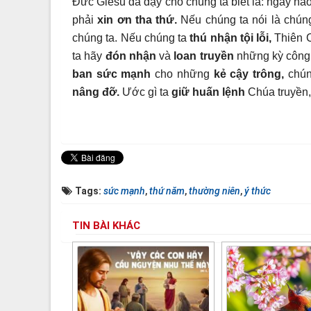
Đức Giêsu đã dạy cho chúng ta biết là: ngày nà
phải
xin ơn tha thứ.
Nếu chúng ta nói là chún
chúng ta. Nếu chúng ta
thú nhận tội lỗi,
Thiên C
ta hãy
đón nhận
và
loan truyền
những kỳ công 
ban sức mạnh
cho những
kẻ cậy trông,
chún
nâng đỡ.
Ước gì ta
giữ huấn lệnh
Chúa truyền
Tags:
sức mạnh
,
thứ năm
,
thường niên
,
ý thức
TIN BÀI KHÁC