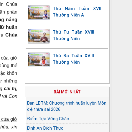
in Chúa
Thứ Năm Tuần XVIII
hân phận
Thường Niên A
ng nâng
iữ huấn
Thứ Tư Tuần XVIII
ều Chúa
Thường Niên
Thứ Ba Tuần XVIII
 của giờ
Thường Niên
 dùng thể
bậc khôn
hư những
ng
cai trị,
BÀI MỚI NHẤT
i
và Con
Ban LBTM: Chương trình huấn luyện Môn
đệ thừa sai 2026
Điểm Tựa Vững Chắc
 của giờ
húa, xin
Bình An Đích Thực