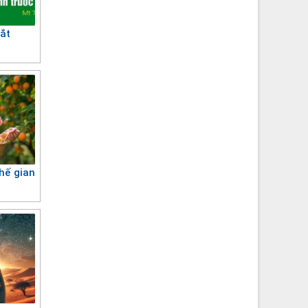
mắt
hế gian