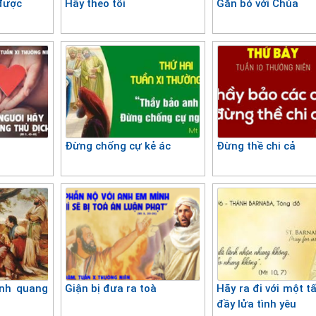
 được
Hãy theo tôi
Gắn bó với Chúa
Đừng chống cự kẻ ác
Đừng thề chi cả
inh quang
Giận bị đưa ra toà
Hãy ra đi với một t
đầy lửa tình yêu