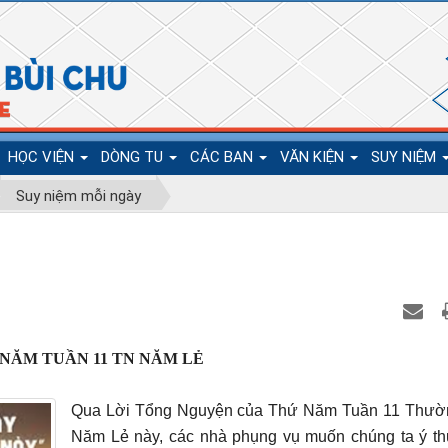
HỌC VIỆN
DÒNG TU
CÁC BAN
VĂN KIỆN
SUY NIỆM
Suy niệm mỗi ngày
NĂM TUẦN 11 TN NĂM LẺ
Qua Lời Tổng Nguyện của Thứ Năm Tuần 11 Thườn
Năm Lẻ này, các nhà phụng vụ muốn chúng ta ý th