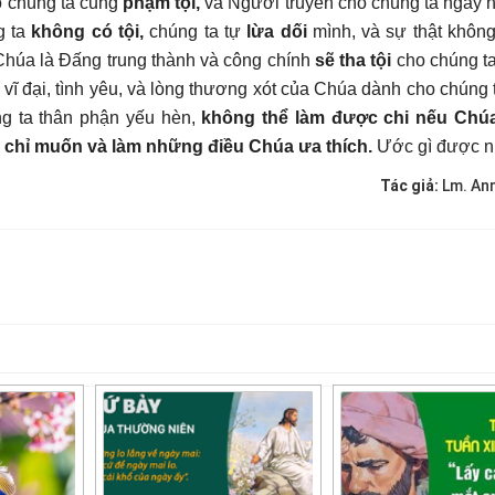
o chúng ta cũng
phạm tội,
và Người truyền cho chúng ta ngày 
g ta
không có tội,
chúng ta tự
lừa dối
mình, và sự thật không
húa là Đấng trung thành và công chính
sẽ tha tội
cho chúng t
vĩ đại, tình yêu, và lòng thương xót của Chúa dành cho chúng 
g ta thân phận yếu hèn,
không thể làm được chi nếu Chú
,
chỉ muốn và làm những điều Chúa ưa thích.
Ước gì được n
Tác giả:
Lm. An