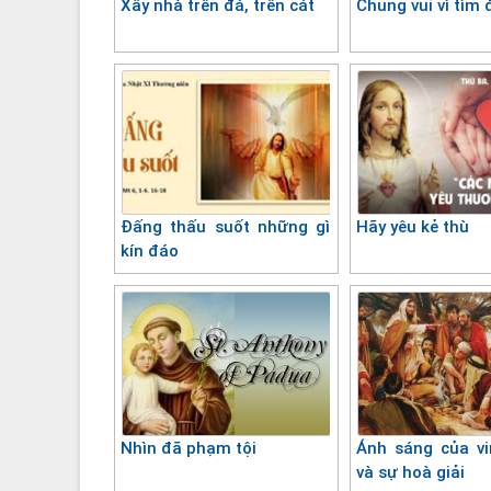
Xây nhà trên đá, trên cát
Chung vui vì tìm
Đấng thấu suốt những gì
Hãy yêu kẻ thù
kín đáo
Nhìn đã phạm tội
Ánh sáng của v
và sự hoà giải