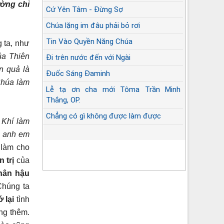
ờng chỉ
Cứ Yên Tâm - Đừng Sợ
Chúa lặng im đâu phải bỏ rơi
Tin Vào Quyền Năng Chúa
 ta, như
a Thiên
Đi trên nước đến với Ngài
n quả là
Đuốc Sáng Đaminh
Chúa làm
Lễ tạ ơn cha mới Tôma Trần Minh
Thắng, OP.
Chẳng có gì không được làm được
 Khí làm
, anh em
 làm cho
 trị
của
nhân hậu
Chúng ta
 lại
tình
ng thêm.