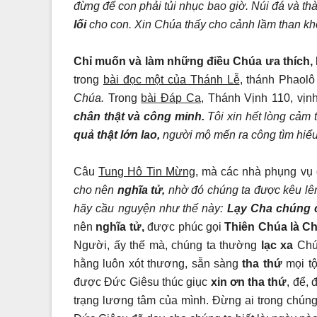
đừng để con phải tủi nhục bao giờ. Núi đá và th
lối
cho con. Xin Chúa thấy cho cảnh lầm than k
Chỉ muốn và làm những điều Chúa ưa thích,
trong
bài đọc một của Thánh Lễ
, thánh Phaolô
Chúa.
Trong
bài Đáp Ca
, Thánh Vịnh 110, vịn
chân thật và công minh.
Tôi xin hết lòng cảm 
quả thật lớn lao,
người mộ mến ra công tìm hiểu
Câu
Tung Hô Tin Mừng,
mà các nhà phụng vụ 
cho nên
nghĩa tử,
nhờ đó chúng ta được kêu lê
hãy cầu nguyện như thế này:
Lạy Cha chúng 
nên
nghĩa tử,
được phúc gọi
Thiên Chúa là Ch
Người, ấy thế mà, chúng ta thường
lạc xa
Chú
hằng luôn xót thương, sẵn sàng
tha thứ
mọi tộ
được Đức Giêsu thúc giục
xin ơn tha thứ
, để,
trạng lương tâm của mình. Đừng ai trong chúng 