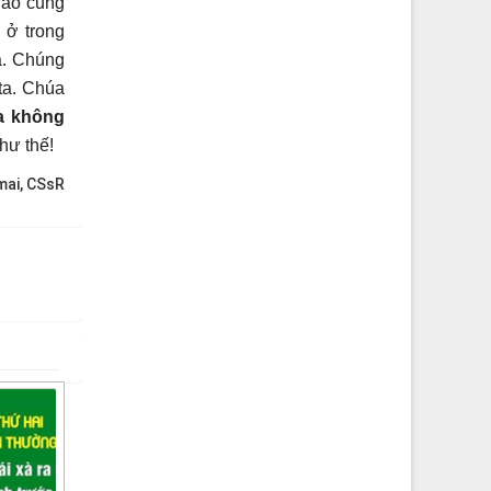
nào cũng
 ở trong
a. Chúng
ta. Chúa
a không
hư thế!
mai, CSsR