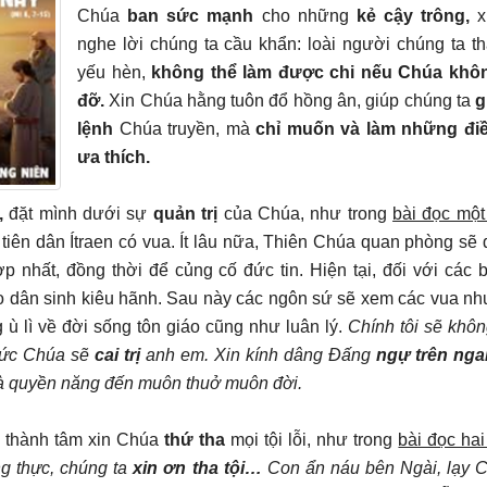
Chúa
ban sức mạnh
cho những
kẻ cậy trông,
x
nghe lời chúng ta cầu khẩn: loài người chúng ta t
yếu hèn,
không thể làm được chi nếu Chúa khô
đỡ.
Xin Chúa hằng tuôn đổ hồng ân, giúp chúng ta
g
lệnh
Chúa truyền, mà
chỉ muốn và làm những đi
ưa thích.
,
đặt mình dưới sự
quản trị
của Chúa, như trong
bài đọc một
 tiên dân Ítraen có vua. Ít lâu nữa, Thiên Chúa quan phòng sẽ
 nhất, đồng thời để củng cố đức tin. Hiện tại, đối với các 
cho dân sinh kiêu hãnh. Sau này các ngôn sứ sẽ xem các vua n
g ù lì về đời sống tôn giáo cũng như luân lý.
Chính tôi sẽ khô
ức Chúa sẽ
cai trị
anh em. Xin kính dâng Đấng
ngự trên nga
và quyền năng đến muôn thuở muôn đời.
,
thành tâm xin Chúa
thứ tha
mọi tội lỗi, như trong
bài đọc hai
ng thực, chúng ta
xin ơn tha tội…
Con ẩn náu bên Ngài, lạy C