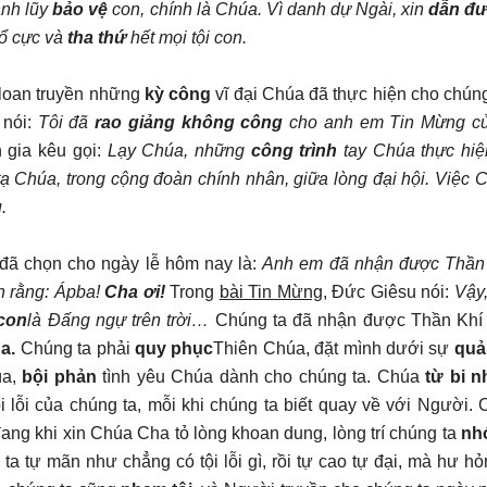
ành lũy
bảo vệ
con, chính là Chúa. Vì danh dự Ngài, xin
dẫn đư
hổ cực và
tha thứ
hết mọi tội con.
loan truyền những
kỳ công
vĩ đại Chúa đã thực hiện cho chúng
 nói:
Tôi đã
rao giảng không công
cho anh em Tin Mừng củ
h gia kêu gọi:
Lạy Chúa, những
công trình
tay Chúa thực hiệ
tạ Chúa, trong cộng đoàn chính nhân, giữa lòng đại hội. Việc 
.
đã chọn cho ngày lễ hôm nay là:
Anh em đã nhận được Thần
n rằng: Ápba!
Cha ơi!
Trong
bài Tin Mừng
, Đức Giêsu nói:
Vậy
con
là Đấng ngự trên trời…
Chúng ta đã nhận được Thần Khí
a.
Chúng ta phải
quy phục
Thiên Chúa, đặt mình dưới sự
quản
a,
bội phản
tình yêu Chúa dành cho chúng ta. Chúa
từ bi 
i lỗi của chúng ta, mỗi khi chúng ta biết quay về với Người. 
 đang khi xin Chúa Cha tỏ lòng khoan dung, lòng trí chúng ta
nhớ
ta tự mãn như chẳng có tội lỗi gì, rồi tự cao tự đại, mà hư hỏ