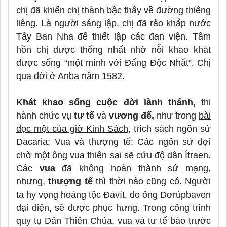
chị đã khiến chị thành bậc thầy về đường thiêng
liêng. Là người sáng lập, chị đã rảo khắp nước
Tây Ban Nha để thiết lập các đan viện. Tâm
hồn chị được thống nhất nhờ nỗi khao khát
được sống “một mình với Đấng Độc Nhất”. Chị
qua đời ở Anba năm 1582.
Khát khao sống cuộc đời lành thánh,
thi
hành chức vụ
tư tế
và
vương đế,
như trong
bài
đọc một của giờ Kinh Sách
, trích sách ngôn sứ
Dacaria: Vua và thượng tế; Các ngôn sứ đợi
chờ một ông vua thiên sai sẽ cứu độ dân Ítraen.
Các
vua
đã không hoàn thành sứ mạng,
nhưng,
thượng tế
thì thời nào cũng có. Người
ta hy vọng hoàng tộc Đavít, do ông Dơrúpbaven
đại diện, sẽ được phục hưng. Trong công trình
quy tụ Dân Thiên Chúa, vua và tư tế báo trước