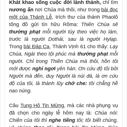
Khát khao sống cuộc đời lành thánh,
chỉ tìm
nương ẩn
nơi Chúa mà thôi, như trong
bài đọc
một của Thánh Lễ
, trích thư của thánh Phaolô
tông đồ gửi tín hữu Rôma:
Thiên Chúa sẽ
thưởng phạt
mỗi người tùy theo việc họ làm,
trước là người Dothái, sau là người Hylạp.
Trong
bài Đáp Ca
, Thánh Vịnh 61 cho thấy:
Lạy
Chúa, Ngài theo tội phúc mà
thưởng phạt
mỗi
người. Chỉ trong Thiên Chúa mà thôi, hồn tôi
mới được
nghỉ ngơi
yên hàn. Ơn cứu độ tôi bởi
Người mà đến, duy Người là núi đá, là ơn cứu
độ của tôi, là thành lũy
chở che:
tôi chẳng hề
nao núng.
Câu
Tung Hô Tin Mừng,
mà các nhà phụng vụ
đã chọn cho ngày lễ hôm nay là:
Chúa nói:
Chiên của tôi thì
nghe tiếng
tôi; tôi biết chúng,