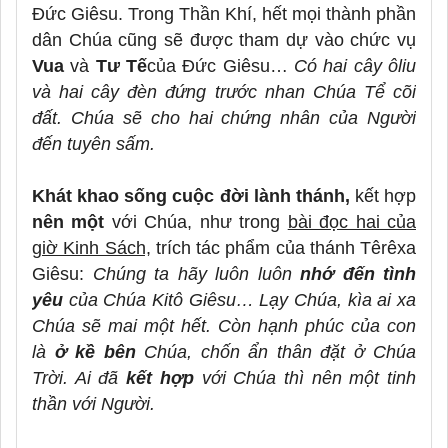
Đức Giêsu. Trong Thần Khí, hết mọi thành phần
dân Chúa cũng sẽ được tham dự vào chức vụ
Vua
và
Tư Tế
của Đức Giêsu…
Có hai cây ôliu
và hai cây đèn đứng trước nhan Chúa Tể cõi
đất. Chúa sẽ cho hai chứng nhân của Người
đến tuyên sấm.
Khát khao sống cuộc đời lành thánh,
kết hợp
nên một
với Chúa, như trong
bài đọc hai của
giờ Kinh Sách,
trích tác phẩm của thánh Têrêxa
Giêsu:
Chúng ta hãy luôn luôn
nhớ đến tình
yêu
của Chúa Kitô Giêsu… Lạy Chúa, kìa ai xa
Chúa sẽ mai một hết. Còn hạnh phúc của con
là
ở kề bên
Chúa, chốn ẩn thân đặt ở Chúa
Trời. Ai đã
kết hợp
với Chúa thì nên một tinh
thần với Người.