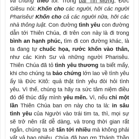
và chúng
theo
tôi.
Trong
bài Tin Mừng
, Đức
Giêsu nói:
Khốn cho
các người, hỡi các người
Pharisêu!
Khốn cho
cả các người nữa, hỡi các
nhà thông luật.
Con đường
tình yêu
con đường
dẫn tới Thiên Chúa, đi trên con này là đi trong
bình an hạnh phúc,
tìm đi con đường khác, là
ta đang tự
chuốc họa, rước khốn vào thân,
như các Kinh Sư và những người Pharisêu.
Thiên Chúa đã tỏ
tình yêu thương
ta biết mấy,
khi cho chúng ta
bảo chứng
lớn lao về tình yêu
ấy là Đức Kitô: quả thật tình yêu đòi hỏi tình
yêu. Vì thế, chúng ta hãy ra sức tâm niệm điều
đó để thúc đẩy mình
yêu mến.
Vì, nếu
chỉ một
lần
Thiên Chúa ban ơn này cho ta là:
in sâu
tình yêu
của Người vào trái tim ta, thì, mọi sự
sẽ trở nên rất dễ dàng, và trong thời gian rất
ngắn, chúng ta sẽ
tấn tới nhiều
mà không phải
vất vả bao nhiêu. Chúa đã ban ơn Thánh Thần