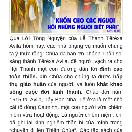
Qua Lời Tổng Nguyện của Lễ Thánh Têrêxa
Avila hôm nay, các nhà phụng vụ muốn chúng
ta ý thức rằng:
Chúa đã ban ơn Thánh Thần soi
sáng thánh Têrêxa Avila, để người vạch ra cho
Hội Thánh một con đường dẫn tới
đỉnh cao
toàn thiện.
Xin Chúa cho chúng ta được
hấp
thụ giáo huấn
của người, và luôn
khát khao
sống cuộc đời lành thánh.
Chào đời năm
1515 tại Avila, Tây Ban Nha, Têrêxa là một nhà
cải tổ dòng Cátminh, một con người vừa chiêm
niệm vừa hoạt động. Là người chiêm niệm, chị
đã ghi lại kinh nghiệm thần bí của mình trong
“chuyến đi lên Thiên Chúa”. Các tập sách của