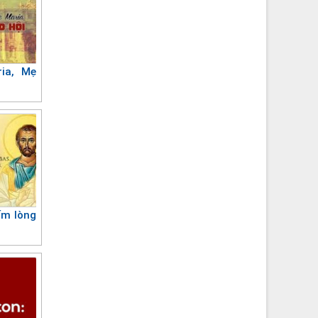
ia, Mẹ
ấm lòng