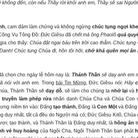
 không đến, còn nếu Thầy rời khỏi anh em, Thầy sẽ sai Người
nh,
cam đảm làm chứng và không ngừng
chúc tụng ngợi kh
h Công Vụ Tông Đồ:
Đức Giêsu đã chết mà ông Phaolô
quả quyế
 gia cho thấy:
Chúa đặt ngai báu trên trời cao thẳm. Chúc tụng 
 Danh! Chúc tụng Chúa đi, hồn tôi hỡi,
chớ khá quên mọi ân
ã chọn cho ngày lễ hôm nay là:
Thánh Thần
sẽ dạy anh em m
đã nói với anh em.
Trong
bài Tin Mừng
, Đức Giêsu nói:
Hãy
c
húa, Thánh Thần sẽ
dạy dỗ
, sẽ làm cho chúng ta
nhớ lại
và
h
u
truyền làm phép rửa
nhân danh Chúa Cha và Chúa Con 
ưng niềm tin vào: Đấng
tạo thành,
Đấng là
Con Một
và Đấng
 duy nhất, tất cả đều do Người mà có; Đức Giêsu Kitô, Chúa 
ược tạo thành, và Thánh Thần là Đấng duy nhất, là
hồng ân
t
nh vẻ huy hoàng
của Ngôi Cha, Ngôi Thánh Thần ban phát
h