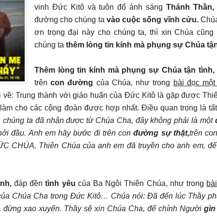
vinh Đức Kitô và tuôn đổ ánh sáng
Thánh Thần,
đường cho chúng ta
vào cuộc sống vĩnh cửu.
Chúa
ơn trọng đại này cho chúng ta, thì xin Chúa cũng
chúng ta
thêm lòng tin kính mà phụng sự Chúa tận
Thêm lòng tin kính mà phụng sự Chúa tận tình,
trên
con đường
của Chúa, như trong
bài đọc một
nói về: Trung thành với giáo huấn của Đức Kitô là gặp được Thi
làm cho các cộng đoàn được hợp nhất. Điều quan trọng là tất
n chúng ta đã nhận được từ Chúa Cha, đây không phải là một
khởi đầu. Anh em hãy bước đi trên con
đường sự thật,
trên co
 CHÚA, Thiên Chúa của anh em đã truyền cho anh em, để
nh,
đáp đền
tình yêu
của Ba Ngôi Thiên Chúa, như trong
bà
ủa Chúa Cha trong Đức Kitô… Chúa nói: Đã đến lúc Thầy phả
, đừng xao xuyến. Thầy sẽ xin Chúa Cha, để chính Người
gìn