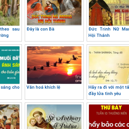
theo sau
Đây là con Bà
Đức Trinh Nữ Mar
ường
Hội Thánh
 sáng cho
Văn hoá khích lệ
Hãy ra đi với một t
đầy lửa tình yêu