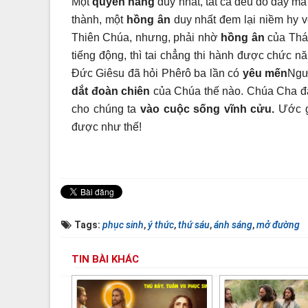
Một
quyền năng
duy nhất, tất cả đều do đấy mà
thành, một
hồng ân
duy nhất đem lại niềm hy v
Thiên Chúa, nhưng, phải nhờ
hồng ân
của Th
tiếng động, thì tai chẳng thi hành được chức n
Đức Giêsu đã hỏi Phêrô ba lần có
yêu mến
Ngư
dắt đoàn chiên
của Chúa thế nào. Chúa Cha đã
cho chúng ta
vào cuộc sống vĩnh cửu.
Ước g
được như thế!
Tags:
phục sinh
,
ý thức
,
thứ sáu
,
ánh sáng
,
mở đường
TIN BÀI KHÁC