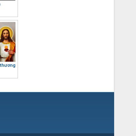
n
thương