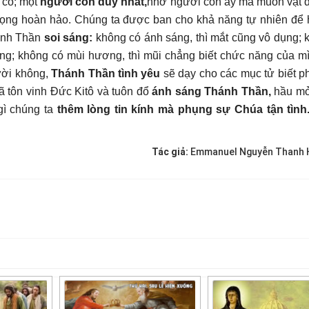
 có; một
người con duy nhất,
nhờ người con ấy mà muôn vật 
ọng hoàn hảo. Chúng ta được ban cho khả năng tự nhiên để h
ánh Thần
soi sáng:
không có ánh sáng, thì mắt cũng vô dụng; 
ăng; không có mùi hương, thì mũi chẳng biết chức năng của mìn
ời không,
Thánh Thần tình yêu
sẽ dạy cho các mục tử biết p
 tôn vinh Đức Kitô và tuôn đổ
ánh sáng Thánh Thần,
hầu m
ì chúng ta
thêm lòng tin kính mà phụng sự Chúa tận tình
Tác giả:
Emmanuel Nguyễn Thanh H