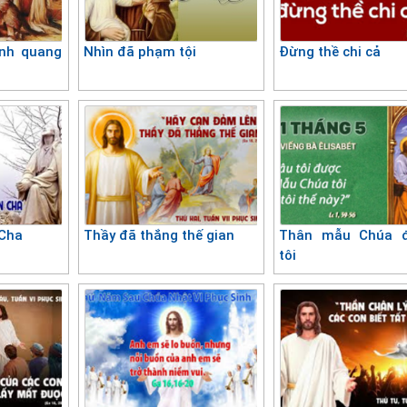
inh quang
Nhìn đã phạm tội
Đừng thề chi cả
 Cha
Thầy đã thắng thế gian
Thân mẫu Chúa đ
tôi