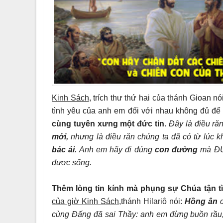
Kinh Sách
, trích thư thứ hai của thánh Gioan 
tình yêu của anh em đối với nhau không đủ để 
cùng tuyên xưng một đức tin.
Đây là điều ră
mới,
nhưng là điều răn chúng ta đã có từ lúc 
bác ái.
Anh em hãy đi đúng
con đường
mà ĐỨC
được sống.
Thêm lòng tin kính mà phụng sự Chúa tận tì
của giờ Kinh Sách,
thánh Hilariô nói:
Hồng ân
c
cùng Đấng đã sai Thầy: anh em đừng buồn rầu