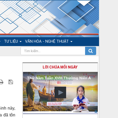
TƯ LIỆU
VĂN HÓA - NGHỆ THUẬT
LỜI CHÚA MỖI NGÀY
Thứ Năm Tuần XVIII Thường Niên A
inh này,
a đã tôn