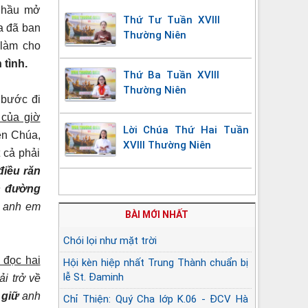
hầu mở
Thứ Tư Tuần XVIII
 đã ban
Thường Niên
 làm cho
 tình.
Thứ Ba Tuần XVIII
Thường Niên
bước đi
 của giờ
Lời Chúa Thứ Hai Tuần
ên Chúa,
XVIII Thường Niên
 cả phải
điều răn
n
đường
 anh em
BÀI MỚI NHẤT
Chói lọi như mặt trời
i đọc hai
Hội kèn hiệp nhất Trung Thành chuẩn bị
lễ St. Đaminh
i trở về
 giữ
anh
Chỉ Thiện: Quý Cha lớp K.06 - ĐCV Hà