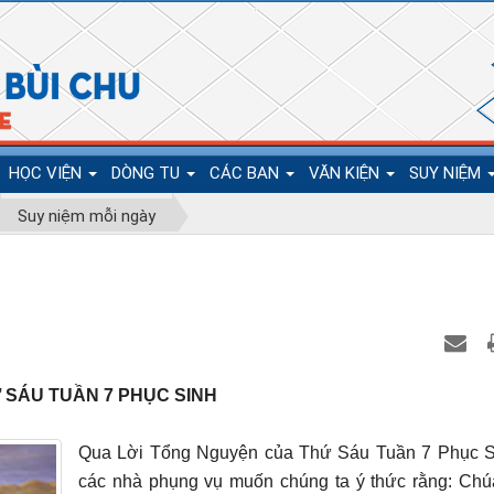
HỌC VIỆN
DÒNG TU
CÁC BAN
VĂN KIỆN
SUY NIỆM
Suy niệm mỗi ngày
 SÁU TUẦN 7 PHỤC SINH
Qua Lời Tổng Nguyện của Thứ Sáu Tuần 7 Phục S
các nhà phụng vụ muốn chúng ta ý thức rằng: Chú