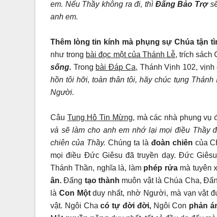
em. Nếu Thầy không ra đi, thì
Đấng Bảo Trợ
sẽ
anh em.
Thêm lòng tin kính mà phụng sự Chúa tận tì
như trong
bài đọc một của Thánh Lễ
, trích sác
sống.
Trong
bài Đáp Ca
, Thánh Vịnh 102, vịnh
hồn tôi hỡi, toàn thân tôi, hãy chúc tụng Thánh
Người.
Câu
Tung Hô Tin Mừng,
mà các nhà phụng vụ đ
và sẽ làm cho anh em nhớ lại mọi điều Thầy 
chiên của Thầy.
Chúng ta là
đoàn chiên
của C
mọi điều Đức Giêsu đã truyền dạy. Đức Giês
Thánh Thần, nghĩa là, làm
phép rửa
mà tuyên x
ân.
Đấng
tạo thành
muôn vật là Chúa Cha, Đấng
là
Con Một
duy nhất, nhờ Người, mà vạn vật đ
vật. Ngôi Cha
có tự đời đời,
Ngôi Con
phản á