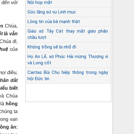
Nội họp mặt
 đến với
Góc lặng sứ vụ Linh mục
Lòng tin của bà mạnh thật
en
Chúa,
Giáo xứ Tây Cát thay mặt giáo phận
t là vẫn
chầu lượt
Chúa đi,
Không trồng sẽ bị nhổ đi
 huệ
của
Họ An Lễ, xứ Phúc Hải mừng Thượng vì
và Long cốt
Caritas Bùi Chu hiệp thông trong ngày
ọi điều,
hội Đức tin
hăn dắt
iểu biết
Đúng đường
và Chúa
 là
hồng
chúng ta
rong vạn
ồng ân: