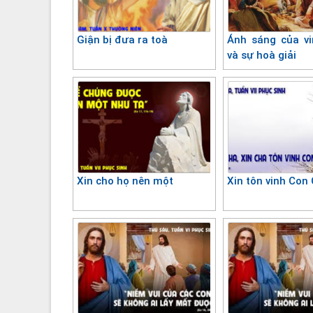
Giận bị đưa ra toà
Ánh sáng của v
và sự hoà giải
Xin cho họ nên một
Xin tôn vinh Con