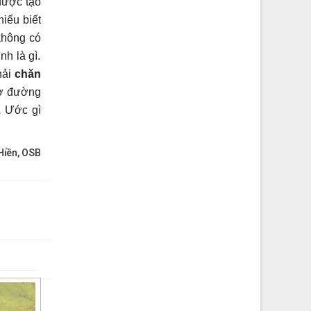
được tạo
iểu biết
không có
h là gì.
hải
chăn
ở đường
.
Ước gì
iền, OSB