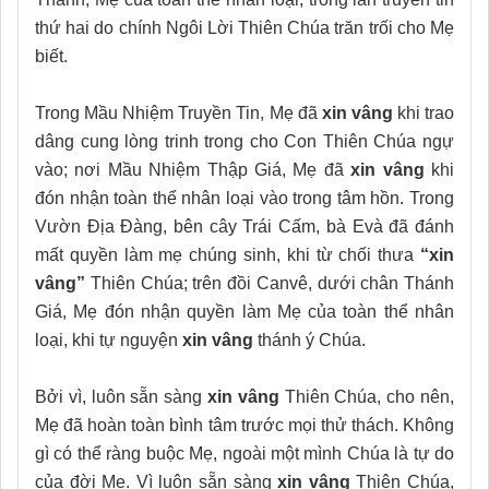
thứ hai do chính Ngôi Lời Thiên Chúa trăn trối cho Mẹ
biết.
Trong Mầu Nhiệm Truyền Tin, Mẹ đã
xin vâng
khi trao
dâng cung lòng trinh trong cho Con Thiên Chúa ngự
vào; nơi Mầu Nhiệm Thập Giá, Mẹ đã
xin vâng
khi
đón nhận toàn thể nhân loại vào trong tâm hồn. Trong
Vườn Địa Đàng, bên cây Trái Cấm, bà Evà đã đánh
mất quyền làm mẹ chúng sinh, khi từ chối
thưa
“xin
vâng”
Thiên Chúa; trên đồi Canvê, dưới chân Thánh
Giá, Mẹ đón nhận quyền làm Mẹ của toàn thể nhân
loại, khi tự nguyện
xin vâng
thánh ý Chúa.
Bởi vì, luôn sẵn sàng
xin vâng
Thiên Chúa, cho nên,
Mẹ đã hoàn toàn bình tâm trước mọi thử thách. Không
gì có thể ràng buộc Mẹ, ngoài một mình Chúa là tự do
của đời Mẹ. Vì luôn sẵn sàng
xin vâng
Thiên Chúa,