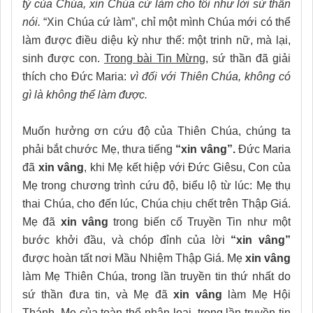
tỳ của Chúa, xin Chúa cứ làm cho tôi như lời sứ thần
nói.
“Xin Chúa cứ làm”,
chỉ một mình Chúa mới có thể
làm được điều diệu kỳ như thế: một trinh nữ, mà lại,
sinh được con.
Trong bài Tin Mừng
, sứ thần đã giải
thích cho Đức Maria:
vì đối với Thiên Chúa, không có
gì là không thể làm được.
Muốn hưởng ơn cứu độ của Thiên Chúa, chúng ta
phải bắt chước Mẹ, thưa tiếng
“xin vâng”.
Đức Maria
đã
xin vâng
, khi Mẹ kết hiệp với Đức Giêsu, Con của
Mẹ trong chương trình cứu độ, biểu lộ từ lúc: Mẹ thụ
thai Chúa, cho đến lúc, Chúa chịu chết trên Thập Giá.
Mẹ đã
xin vâng
trong biến cố Truyền Tin như một
bước khởi đầu, và chóp đỉnh của lời
“xin vâng”
được hoàn tất nơi Mầu Nhiệm Thập Giá. Mẹ
xin vâng
làm Mẹ Thiên Chúa, trong lần truyền tin thứ nhất do
sứ thần đưa tin, và Mẹ đã
xin vâng
làm Mẹ Hội
Thánh, Mẹ của toàn thể nhân loại, trong lần truyền tin