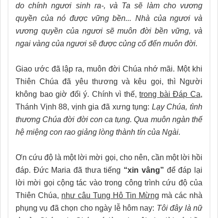
do chính ngươi sinh ra-, và Ta sẽ làm cho vương
quyền của nó được vững bền... Nhà của ngươi và
vương quyền của ngươi sẽ muôn đời bền vững, và
ngai vàng của ngươi sẽ được củng cố đến muôn đời.
Giao ước đã lập ra, muôn đời Chúa nhớ mãi. Một khi
Thiên Chúa đã yêu thương và kêu gọi, thì Người
không bao giờ đổi ý. Chính vì thế,
trong bài Đáp Ca,
Thánh Vịnh 88, vịnh gia đã xưng tụng:
Lạy Chúa, tình
thương Chúa đời đời con ca tụng. Qua muôn ngàn thế
hệ miệng con rao giảng lòng thành tín của Ngài.
Ơn cứu độ là một lời mời gọi, cho nên, cần một lời hồi
đáp. Đức Maria đã thưa tiếng
“xin vâng”
để đáp lại
lời mời gọi cộng tác vào trong công trình cứu độ của
Thiên Chúa,
như câu Tung Hô Tin Mừng
mà các nhà
phụng vụ đã chọn cho ngày lễ hôm nay:
Tôi đây là nữ