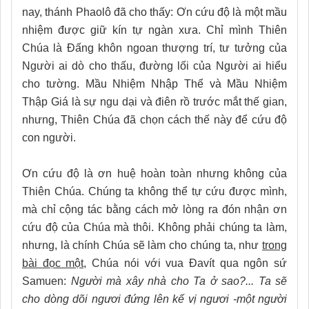
nay, thánh Phaolô đã cho thấy: Ơn cứu độ là một mầu
nhiệm được giữ kín tự ngàn xưa. Chỉ mình Thiên
Chúa là Đấng khôn ngoan thượng trí, tư tưởng của
Người ai dò cho thấu, đường lối của Người ai hiểu
cho tường. Mầu Nhiệm Nhập Thể và Mầu Nhiệm
Thập Giá là sự ngu dại và điên rồ trước mắt thế gian,
nhưng, Thiên Chúa đã chọn cách thế này để cứu độ
con người.
Ơn cứu độ là ơn huệ hoàn toàn nhưng không của
Thiên Chúa. Chúng ta không thể tự cứu được mình,
mà chỉ cộng tác bằng cách mở lòng ra đón nhận ơn
cứu độ của Chúa mà thôi. Không phải chúng ta làm,
nhưng, là chính Chúa sẽ làm cho chúng ta, như
trong
bài đọc một,
Chúa nói với vua Đavít qua ngôn sứ
Samuen:
Người mà xây nhà cho Ta ở sao?... Ta sẽ
cho dòng dõi ngươi đứng lên kế vị ngươi -một người