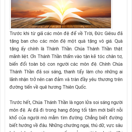
Trước khi từ giã các môn đệ để về Trời, Đức Giêsu đã
tặng ban cho các môn đệ một quà tặng vô giá. Quà
tặng ấy chính là Thánh Thần. Chúa Thánh Thần thật
mãnh liệt. Ơn Thánh Thần thấm vào tận kẽ tóc chân tơ,
biến đổi toàn bộ con người các môn đệ. Chính Chúa
Thánh Thần đã soi sáng, thanh tẩy làm cho những ai
lãnh nhận trở nên can đảm và tràn đầy yêu thương trên
đường tiến về quê hương Thiên Quốc.
Trước hết, Chúa Thánh Thần là ngọn lửa soi sáng người
môn đệ. Ai đã đi trong hang động tối tăm mới biết nỗi
khổ của người mò mẫm tìm đường. Chẳng biết đường
biết hướng về đâu. Những chướng ngại, thú dữ, vực sâu