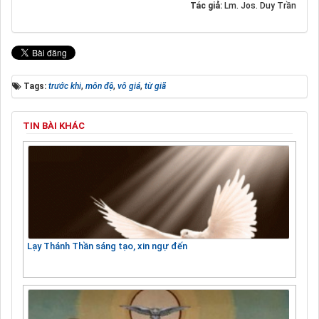
Tác giả:
Lm. Jos. Duy Trần
Tags:
trước khi
,
môn đệ
,
vô giá
,
từ giã
TIN BÀI KHÁC
Lạy Thánh Thần sáng tạo, xin ngự đến