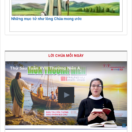
Những mục tử như lòng Chúa mong ước
LỜI CHÚA MỖI NGÀY
Thứ Sáu Tuần XVIII Thường Niên A