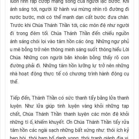
luôn rình rập cướp mạng sống của người lạc bước. Khi
ánh sáng tới, người lữ hành vui mừng nhìn rõ đường đi
nước bước, mới có thể mạnh dạn cất bước đưa chân.
Trước khi Chúa Thánh Thần tới, các môn đệ như người
đi trong đêm tối. Chúa Thánh Thần đến chiếu nguồn
ánh sáng chói lọi vào tâm hồn các ông. Những ngư phủ
u mê bỗng trở nên thông minh sáng suốt thông hiểu Lời
Chúa. Những con người băn khoăn bỗng thấy rõ con
đường phải đi. Những tâm hồn lưỡng lự trở nên những
nhà hoạt động thực tế có chương trình hành động cụ
thể.
Tiếp đến, Thánh Thần có sức thanh tẩy bằng lửa thanh
luyện. Như lửa giúp tinh luyện vàng khỏi những tạp
chất, Chúa Thánh Thần thanh luyện các môn đệ khỏi
những tì ố, khiếm khuyết. Ơn Chúa Thánh Thần tẩy rửa
tâm hồn các ngài sạch những bất xứng như: thói ích kỷ
hẹp hòi, thói ham hố danh vọng, thói tranh giành địa vị.