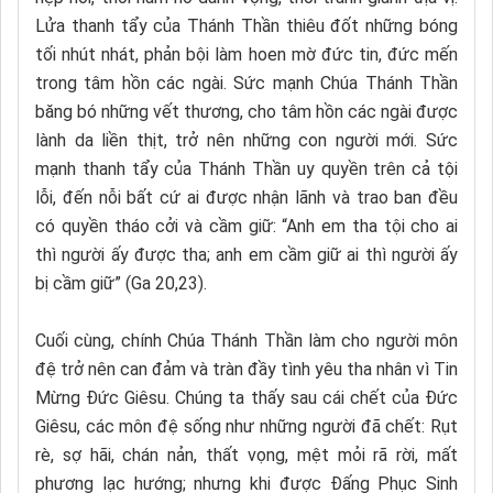
Lửa thanh tẩy của Thánh Thần thiêu đốt những bóng
tối nhút nhát, phản bội làm hoen mờ đức tin, đức mến
trong tâm hồn các ngài. Sức mạnh Chúa Thánh Thần
băng bó những vết thương, cho tâm hồn các ngài được
lành da liền thịt, trở nên những con người mới. Sức
mạnh thanh tẩy của Thánh Thần uy quyền trên cả tội
lỗi, đến nỗi bất cứ ai được nhận lãnh và trao ban đều
có quyền tháo cởi và cầm giữ: “Anh em tha tội cho ai
thì người ấy được tha; anh em cầm giữ ai thì người ấy
bị cầm giữ” (Ga 20,23).
Cuối cùng, chính Chúa Thánh Thần làm cho người môn
đệ trở nên can đảm và tràn đầy tình yêu tha nhân vì Tin
Mừng Đức Giêsu. Chúng ta thấy sau cái chết của Đức
Giêsu, các môn đệ sống như những người đã chết: Rụt
rè, sợ hãi, chán nản, thất vọng, mệt mỏi rã rời, mất
phương lạc hướng; nhưng khi được Đấng Phục Sinh