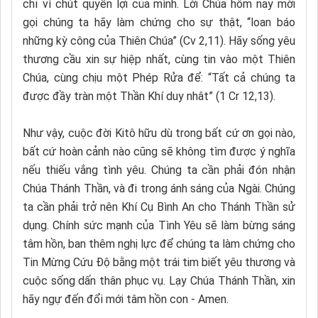
chỉ vì chút quyền lợi của mình. Lời Chúa hôm nay mời
gọi chúng ta hãy làm chứng cho sự thật, “loan báo
những kỳ công của Thiên Chúa” (Cv 2,11). Hãy sống yêu
thương cầu xin sự hiệp nhất, cùng tin vào một Thiên
Chúa, cùng chịu một Phép Rửa để: “Tất cả chúng ta
được đầy tràn một Thần Khí duy nhât” (1 Cr 12,13).
Như vậy, cuộc đời Kitô hữu dù trong bất cứ ơn gọi nào,
bất cứ hoàn cảnh nào cũng sẽ không tìm được ý nghĩa
nếu thiếu vắng tình yêu. Chúng ta cần phải đón nhận
Chúa Thánh Thần, và đi trong ánh sáng của Ngài. Chúng
ta cần phải trở nên Khí Cụ Bình An cho Thánh Thần sử
dụng. Chính sức mạnh của Tình Yêu sẽ làm bừng sáng
tâm hồn, ban thêm nghị lực để chúng ta làm chứng cho
Tin Mừng Cứu Độ bằng một trái tim biết yêu thương và
cuộc sống dấn thân phục vụ. Lạy Chúa Thánh Thần, xin
hãy ngự đến đổi mới tâm hồn con - Amen.