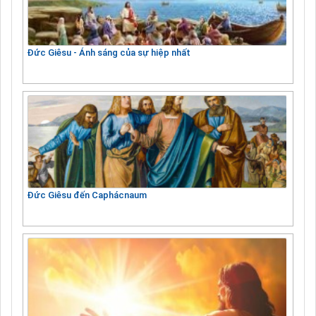
Đức Giêsu - Ánh sáng của sự hiệp nhất
Đức Giêsu đến Caphácnaum