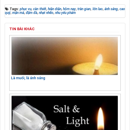
Tags:
phục vụ
,
cần thiết
,
hiện diện
,
hôm nay
,
trần gian
,
lớn lao
,
ánh sáng
,
cao
quý
,
mặn mà
,
đậm đà
,
nhạt nhẽo
,
nhu yếu phẩm
TIN BÀI KHÁC
Là muối, là ánh sáng