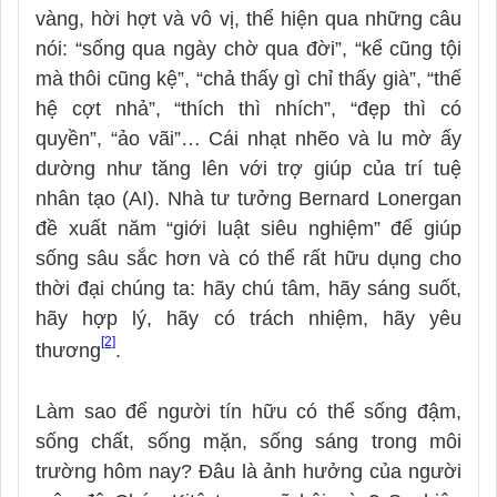
vàng, hời hợt và vô vị, thể hiện qua những câu
nói: “sống qua ngày chờ qua đời”, “kể cũng tội
mà thôi cũng kệ”, “chả thấy gì chỉ thấy già”, “thế
hệ cợt nhả”, “thích thì nhích”, “đẹp thì có
quyền”, “ảo vãi”… Cái nhạt nhẽo và lu mờ ấy
dường như tăng lên với trợ giúp của trí tuệ
nhân tạo (AI). Nhà tư tưởng Bernard Lonergan
đề xuất năm “giới luật siêu nghiệm” để giúp
sống sâu sắc hơn và có thể rất hữu dụng cho
thời đại chúng ta: hãy chú tâm, hãy sáng suốt,
hãy hợp lý, hãy có trách nhiệm, hãy yêu
[2]
thương
.
Làm sao để người tín hữu có thể sống đậm,
sống chất, sống mặn, sống sáng trong môi
trường hôm nay? Đâu là ảnh hưởng của người