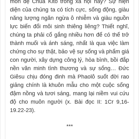
môn đệ Chúa Kitô trong xã hội này? Sự hiện
diện của chúng ta có tích cực, sống động, giàu
năng lượng ngăn ngừa ô nhiễm và giàu nguồn
lực biến đổi môi sinh thiêng liêng? Thiết nghĩ,
chúng ta phải cố gắng nhiều hơn để có thể trở
thành muối và ánh sáng, nhất là qua việc làm
chứng cho sự thật, bảo vệ sự sống và phẩm giá
con người, xây dựng công lý, hòa bình, bồi đắp
nền văn minh tình thương và sự sống… Đức
Giêsu chịu đóng đinh mà Phaolô suốt đời rao
giảng chính là khuôn mẫu cho một cuộc sống
đậm nồng và tươi sáng, mang lại niềm vui cứu
độ cho muôn người (x. Bài đọc II: 1Cr 9,16-
19.22-23).
***