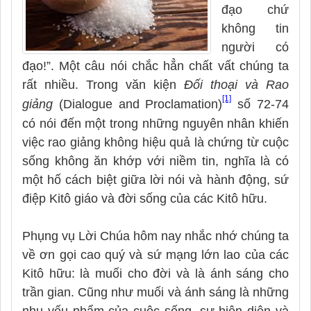
đạo chứ
không tin
người có
đạo!”. Một câu nói chắc hẳn chất vất chúng ta
rất nhiều. Trong văn kiện
Đối thoại và Rao
[1]
giảng
(Dialogue and Proclamation)
số 72-74
có nói đến một trong những nguyên nhân khiến
việc rao giảng không hiệu quả là chứng từ cuộc
sống không ăn khớp với niềm tin, nghĩa là có
một hố cách biệt giữa lời nói và hành động, sứ
điệp Kitô giáo và đời sống của các Kitô hữu.
Phụng vụ Lời Chúa hôm nay nhắc nhớ chúng ta
về ơn gọi cao quý và sứ mạng lớn lao của các
Kitô hữu: là muối cho đời và là ánh sáng cho
trần gian. Cũng như muối và ánh sáng là những
nhu yếu phẩm của cuộc sống, sự hiện diện và