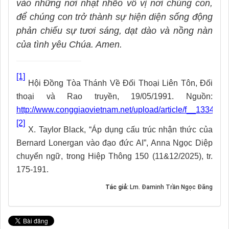
vào những nơi nhạt nhẽo vô vị nơi chúng con,
để chúng con trở thành sự hiện diện sống động
phản chiếu sự tươi sáng, dạt dào và nồng nàn
của tình yêu Chúa. Amen.
[1]
Hội Đồng Tòa Thánh Về Đối Thoại Liên Tôn, Đối
thoại và Rao truyền, 19/05/1991. Nguồn:
http://www.conggiaovietnam.net/upload/article/f__1334567
[2]
X. Taylor Black, “Áp dụng cấu trúc nhận thức của
Bernard Lonergan vào đạo đức AI”, Anna Ngọc Diệp
chuyển ngữ, trong Hiệp Thông 150 (11&12/2025), tr.
175-191.
Tác giả:
Lm. Đaminh Trần Ngọc Đăng