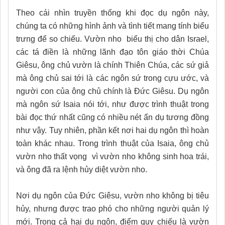
Theo cái nhìn truyền thống khi đọc dụ ngôn này,
chúng ta có những hình ảnh và tình tiết mang tính biểu
trưng để so chiếu. Vườn nho biểu thị cho dân Israel,
các tá điền là những lãnh đạo tôn giáo thời Chúa
Giêsu, ông chủ vườn là chính Thiên Chúa, các sứ giả
mà ông chủ sai tới là các ngôn sứ trong cựu ước, và
người con của ông chủ chính là Đức Giêsu. Dụ ngôn
mà ngôn sứ Isaia nói tới, như được trình thuật trong
bài đọc thứ nhất cũng có nhiều nét ẩn dụ tương đồng
như vậy. Tuy nhiên, phần kết nơi hai dụ ngôn thì hoàn
toàn khác nhau. Trong trình thuật của Isaia, ông chủ
vườn nho thất vọng vì vườn nho không sinh hoa trái,
và ông đã ra lệnh hủy diệt vườn nho.
Nơi dụ ngôn của Đức Giêsu, vườn nho không bị tiêu
hủy, nhưng được trao phó cho những người quản lý
mới. Trong cả hai dụ ngôn, điểm quy chiếu là vườn