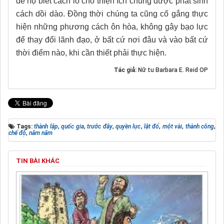
để họ biết cách lo cho thiện ích chung được phát sinh
cách dồi dào. Đồng thời chúng ta cũng cố gắng thực
hiện những phương cách ôn hòa, không gây bạo lực
để thay đổi lãnh đạo, ở bất cứ nơi đâu và vào bất cứ
thời điểm nào, khi cần thiết phải thực hiện.
Tác giả:
Nữ tu Barbara E. Reid OP
Tags:
thành lập
,
quốc gia
,
trước đây
,
quyền lực
,
lật đổ
,
một vài
,
thành công
,
chế độ
,
năm năm
TIN BÀI KHÁC