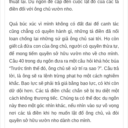
thuật lại. Dụ ngôn đề cập đến cuộc lật đổ của các tá
điền đối với ông chủ vườn nho.
Quá búc xúc vì mình không có đất đai để canh tác
cũng chẳng có quyền hành gì, những tá điền đã nổi
loạn chống lại những sứ giả ông chủ sai tới. Họ còn
giết cả đứa con của ông chủ, người có quyền thừa tự,
để mong tiếm quyền sở hữu vườn nho về cho mình.
Câu 40 trong dụ ngôn đưa ra một câu hỏi khá hóc búa
“Trước tình thế đó, ông chủ sẽ xử trí ra sao ?”. Câu trả
lời, là ông sẽ ra lệnh trừng phạt họ một cách nghiêm
khắc. Bạo lực sẽ phải trả giá bằng bạo lực, có khi còn
dữ dội hơn. Các tá điền chắc chắn sẽ bị tru diệt một
cách không thương tiếc. Chúng ta có thể đọc dụ ngôn
này theo một góc nhìn khác, nếu nhìn vào sự vô vọng
nơi các tá điền khi họ muốn lật đổ ông chủ, và đòi
quyền sở hữu vườn nho dành cho mình.