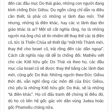
đến các đầu mục Do thái giáo, những con người đang
kình chống Đức Giêsu. Dụ ngôn cũng chỉ dẫn ra điều
cần thiết, là phải có những vị lãnh đạo mới. Thế
nhưng, những tá điền khác, hay các vị lãnh đạo tôn
giáo khác là ai? Một số cắt nghĩa rằng, họ là những
người mà ông chủ sẽ tín nhiệm để thay thế các tá điền
cũ, tức là Thiên Chúa sẽ thiết lập “một Hội Thánh mới,
thay thế cho Israel cũ, trải rộng đến các dân ngoại”.
Cách cắt nghĩa này rất dễ bị chống đối. Mathêu viết
cho các Kitô hữu gốc Do Thái và theo họ, các đầu
mục của Israel cũ sẽ được thay thế bằng các lãnh đạo
mới, cũng gốc Do thái. Những người theo Đức Giêsu
thời đó, vẫn nghĩ rằng các môn đệ của Đức Giêsu,
chủ yếu là những Kitô hữu gốc Do thái, sẽ là những
“tá điền khác”. Họ cố đấu tranh để chứng tỏ điều đó,
dù họ có liên hệ gốc gác với dân vùng Judea hoặc
gốc Pharisiêu chăng nữa.