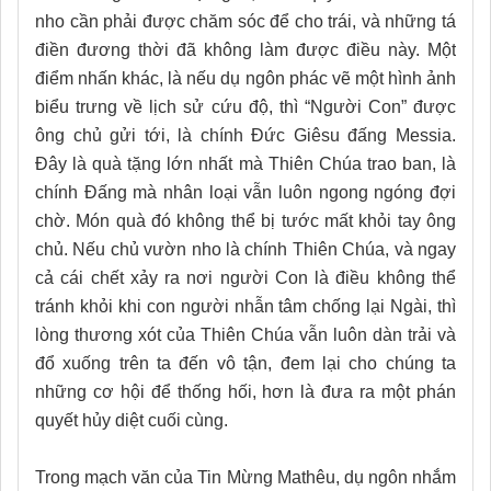
nho cần phải được chăm sóc để cho trái, và những tá
điền đương thời đã không làm được điều này. Một
điểm nhấn khác, là nếu dụ ngôn phác vẽ một hình ảnh
biểu trưng về lịch sử cứu độ, thì “Người Con” được
ông chủ gửi tới, là chính Đức Giêsu đấng Messia.
Đây là quà tặng lớn nhất mà Thiên Chúa trao ban, là
chính Đấng mà nhân loại vẫn luôn ngong ngóng đợi
chờ. Món quà đó không thể bị tước mất khỏi tay ông
chủ. Nếu chủ vườn nho là chính Thiên Chúa, và ngay
cả cái chết xảy ra nơi người Con là điều không thể
tránh khỏi khi con người nhẫn tâm chống lại Ngài, thì
lòng thương xót của Thiên Chúa vẫn luôn dàn trải và
đổ xuống trên ta đến vô tận, đem lại cho chúng ta
những cơ hội để thống hối, hơn là đưa ra một phán
quyết hủy diệt cuối cùng.
Trong mạch văn của Tin Mừng Mathêu, dụ ngôn nhắm