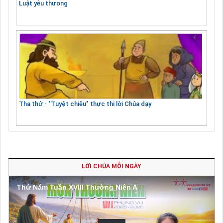
Luật yêu thương
Tha thứ - "Tuyệt chiêu" thực thi lời Chúa dạy
LỜI CHÚA MỖI NGÀY
Thứ Năm Tuần XVIII Thường Niên A