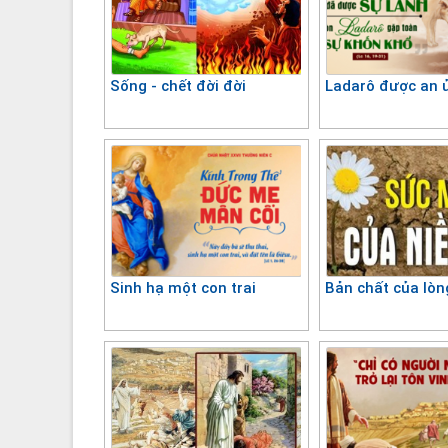
Sống - chết đời đời
Ladarô được an ủ
Sinh hạ một con trai
Bản chất của lòn