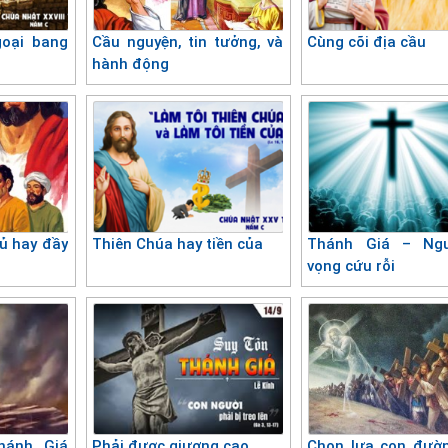
goại bang
Cầu nguyện, tin tưởng, và
Cùng cõi địa cầu
hành động
ủ hay đầy
Thiên Chúa hay tiền của
Thánh Giá – Ng
vọng cứu rỗi
hánh Giá
Phải được giương cao
Chọn lựa con đườ