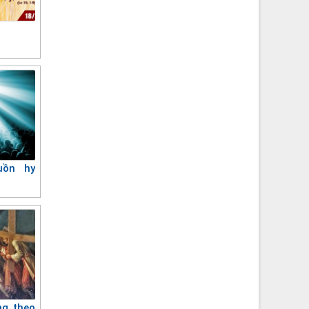
uồn hy
ng theo