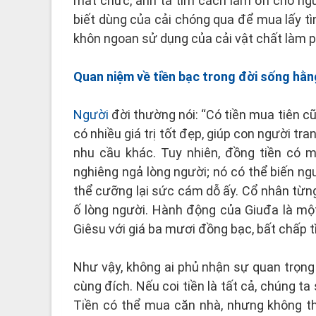
mất chức, anh ta tìm cách làm ơn cho ng
biết dùng của cải chóng qua để mua lấy t
khôn ngoan sử dụng của cải vật chất làm ph
Quan niệm về tiền bạc trong đời sống hằ
Người
đời thường nói: “Có tiền mua tiên c
có nhiều giá trị tốt đẹp, giúp con người tra
nhu cầu khác. Tuy nhiên, đồng tiền có 
nghiêng ngả lòng người; nó có thể biến ng
thể cưỡng lại sức cám dỗ ấy. Cổ nhân từn
ố lòng người. Hành động của Giuđa là một
Giêsu với giá ba mươi đồng bạc, bất chấp tì
Như vậy, không ai phủ nhận sự quan trọng 
cùng đích. Nếu coi tiền là tất cả, chúng t
Tiền có thể mua căn nhà, nhưng không t