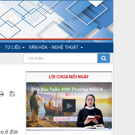
TƯ LIỆU
VĂN HÓA - NGHỆ THUẬT
LỜI CHÚA MỖI NGÀY
Thứ Sáu Tuần XVIII Thường Niên A
èo ở đời