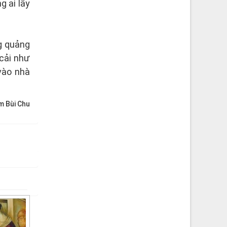
g ai lấy
ng quảng
 cải như
vào nhà
m Bùi Chu