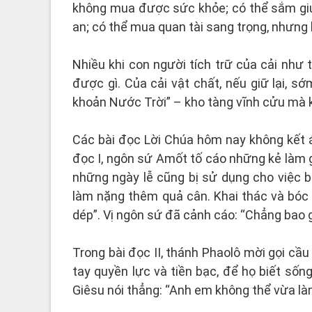
không mua được sức khỏe; có thể sắm gi
an; có thể mua quan tài sang trọng, nhưn
Nhiều khi con người tích trữ của cải như
được gì. Của cải vật chất, nếu giữ lại, s
khoản Nước Trời” – kho tàng vĩnh cửu mà k
Các bài đọc Lời Chúa hôm nay không kết á
đọc I, ngôn sứ Amốt tố cáo những kẻ làm g
những ngày lễ cũng bị sử dụng cho việc b
làm nặng thêm quả cân. Khai thác và bóc 
dép”. Vị ngôn sứ đã cảnh cáo: “Chẳng bao 
Trong bài đọc II, thánh Phaolô mời gọi c
tay quyền lực và tiền bạc, để họ biết sốn
Giêsu nói thẳng: “Anh em không thể vừa là