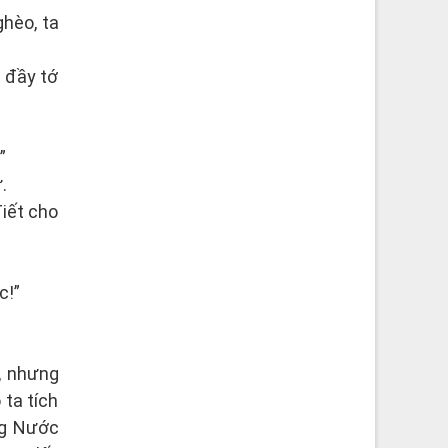
ghèo, ta
 đầy tớ
”
.
Tiết cho
c!”
, nhưng
ta tích
ng Nước