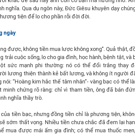
ười khác để sau này anh còn có bạn mà nương nhờ. An
ình nghĩa. Qua dụ ngôn này, Đức Giêsu khuyên dạy chúng
ương tiện để lo cho phần rỗi đời đời.
ng ngày
ũng được, không tiền mua lược không xong”. Quả thật, đ
ng trải cuộc sống, lo cho gia đình, học hành, bệnh tật, và 
một sức mạnh phi thường: nó có thể đổi trắng thay đ
ười lương thiện thành kẻ bất lương, và không ít người 
g nói: “Hoàng kim hắc thế tâm nhân”- vàng bạc có thể l
 minh chứng rõ ràng: chỉ vì tham tiền, ông đã bán đứ
nh nghĩa thầy trò.
của tiền bạc, nhưng đồng tiền chỉ là phương tiện, khôn
a sẽ sớm thất vọng. Nhiều tiền chưa chắc đã đem lại hạ
hể mua được mái ấm gia đình; có thể mua thuốc men