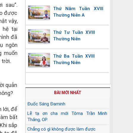
i sau”.
Thứ Năm Tuần XVIII
èo được
Thường Niên A
ật vậy,
 hệ tại
Thứ Tư Tuần XVIII
mình đã
Thường Niên
dụ ngôn
ng muốn
Thứ Ba Tuần XVIII
trời.
Thường Niên
ời quản
không?
BÀI MỚI NHẤT
Đuốc Sáng Đaminh
lới, để
Lễ tạ ơn cha mới Tôma Trần Minh
làm bất
Thắng, OP.
 Khi sắp
Chẳng có gì không được làm được