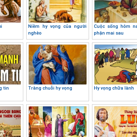
i
Niềm hy vọng của người
Cuộc sống hôm na
nghèo
phận mai sau
g tin
Tràng chuỗi hy vọng
Hy vọng chữa lành