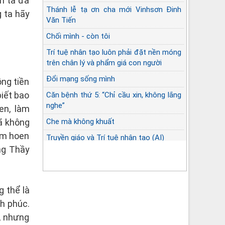
h ta đã
Thánh lễ tạ ơn cha mới Vinhsơn Đinh
 ta hãy
Văn Tiến
Chối mình - còn tôi
Trí tuệ nhân tạo luôn phải đặt nền móng
trên chân lý và phẩm giá con người
Đổi mạng sống mình
ồng tiền
biết bao
Căn bệnh thứ 5: “Chỉ cầu xin, không lắng
nghe”
en, làm
đã không
Che mà không khuất
àm hoen
Truyền giáo và Trí tuệ nhân tạo (AI)
ng Thầy
g thể là
nh phúc.
, nhưng