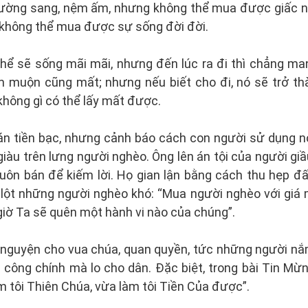
ường sang, nệm ấm, nhưng không thể mua được giấc n
g không thể mua được sự sống đời đời.
 thể sẽ sống mãi mãi, nhưng đến lúc ra đi thì chẳng ma
ớm muộn cũng mất; nhưng nếu biết cho đi, nó sẽ trở th
hông gì có thể lấy mất được.
n tiền bạc, nhưng cảnh báo cách con người sử dụng nó
iàu trên lưng người nghèo. Ông lên án tội của người gi
uôn bán để kiếm lời. Họ gian lận bằng cách thu hẹp đấu
lột những người nghèo khó: “Mua người nghèo với giá 
giờ Ta sẽ quên một hành vi nào của chúng”.
ầu nguyện cho vua chúa, quan quyền, tức những người nắ
g công chính mà lo cho dân. Đặc biệt, trong bài Tin M
m tôi Thiên Chúa, vừa làm tôi Tiền Của được”.