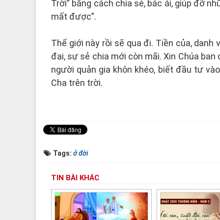
Trời” bằng cách chia sẻ, bác ái, giúp đỡ nh
mất được”.
Thế giới này rồi sẽ qua đi. Tiền của, danh
đại, sự sẻ chia mới còn mãi. Xin Chúa ban
người quản gia khôn khéo, biết đầu tư và
Cha trên trời.
Tags:
ở đời
TIN BÀI KHÁC