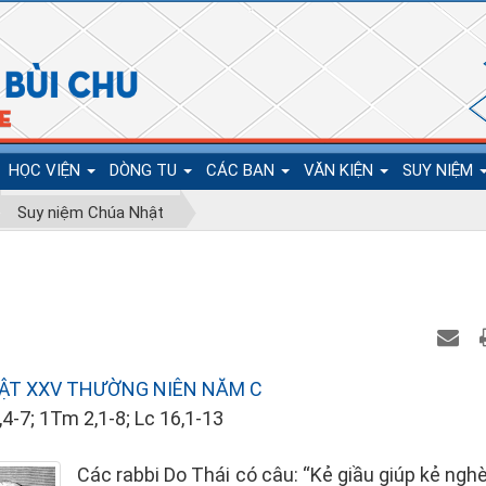
HỌC VIỆN
DÒNG TU
CÁC BAN
VĂN KIỆN
SUY NIỆM
Suy niệm Chúa Nhật
ẬT XXV THƯỜNG NIÊN NĂM C
4-7; 1Tm 2,1-8; Lc 16,1-13
Các rabbi Do Thái có câu: “Kẻ giầu giúp kẻ ngh