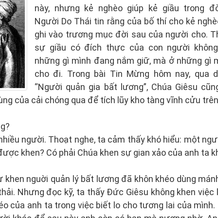
này, nhưng kẻ nghèo giúp kẻ giầu trong đờ
Người Do Thái tin rằng của bố thí cho kẻ ngh
ghi vào trương mục đời sau của người cho. Th
sự giầu có đích thực của con người không
những gì mình đang nắm giữ, mà ở những gì 
cho đi. Trong bài Tin Mừng hôm nay, qua 
“Người quản gia bất lương”, Chúa Giêsu cũ
ng của cải chóng qua để tích lũy kho tàng vĩnh cửu trên 
ng?
nhiều người. Thoạt nghe, ta cảm thấy khó hiểu: một ngư
lại được khen? Có phải Chúa khen sự gian xảo của anh ta 
 khen nguời quản lý bất lương đã khôn khéo dùng mánh 
thải. Nhưng đọc kỹ, ta thấy Đức Giêsu không khen việc 
o của anh ta trong việc biết lo cho tương lai của mình.