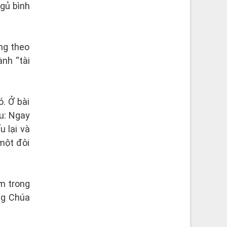
gủ bình
ng theo
ành “tài
. Ở bài
ầu: Ngay
 lại và
một đôi
m trong
ừng Chúa