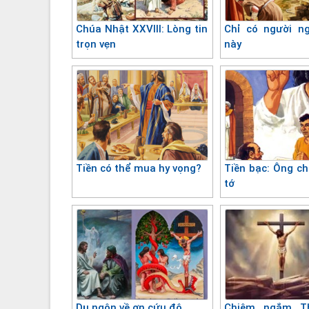
Chúa Nhật XXVIII: Lòng tin
Chỉ có người n
trọn vẹn
này
Tiền có thể mua hy vọng?
Tiền bạc: Ông ch
tớ
Dụ ngôn về ơn cứu độ
Chiêm ngắm T