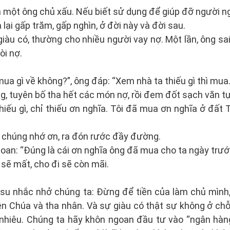
 là một ông chủ xấu. Nếu biết sử dụng để giúp đỡ người n
lại gấp trăm, gấp nghìn, ở đời này và đời sau.
àu có, thường cho nhiều người vay nợ. Một lần, ông sai
òi nợ.
ua gì về không?”, ông đáp: “Xem nhà ta thiếu gì thì mua.
, tuyên bố tha hết các món nợ, rồi đem đốt sạch văn tự
thiếu gì, chỉ thiếu ơn nghĩa. Tôi đã mua ơn nghĩa ở đất 
dân chúng nhớ ơn, ra đón rước đầy đường.
n: “Đúng là cái ơn nghĩa ông đã mua cho ta ngày trướ
ì sẽ mất, cho đi sẽ còn mãi.
su nhắc nhở chúng ta: Đừng để tiền của làm chủ mình
n Chúa và tha nhân. Và sự giàu có thật sự không ở chỗ 
o nhiêu. Chúng ta hãy khôn ngoan đầu tư vào “ngân hà