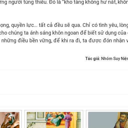
ững người túng thiếu. Đó là “kho tàng không hư nát, khôn
 vọng, quyền lực… tất cả đều sẽ qua. Chỉ có tình yêu, lò
 cho chúng ta ánh sáng khôn ngoan để biết sử dụng của
o những điều bền vững, để khi ra đi, ta được đón nhận 
Tác giả:
Nhóm Suy Niệ