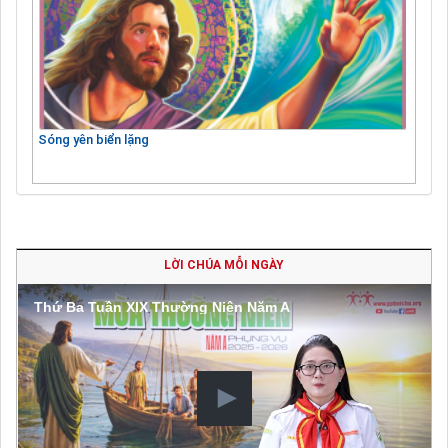
Sóng yên biển lặng
LỜI CHÚA MỖI NGÀY
Thứ Ba Tuần XIX Thường Niên Năm A