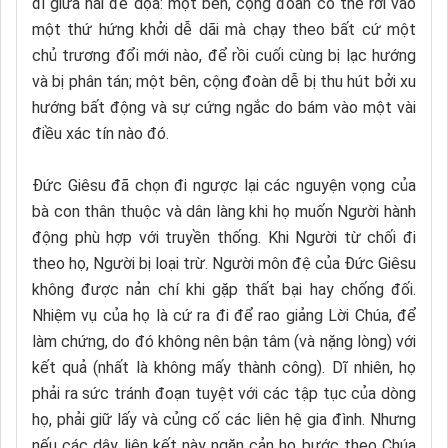
đi giữa hai đe dọa: một bên, cộng đoàn có thể rơi vào
một thứ hứng khởi dễ dãi mà chạy theo bất cứ một
chủ trương đổi mới nào, để rồi cuối cùng bị lạc hướng
và bị phân tán; một bên, cộng đoàn dễ bị thu hút bởi xu
hướng bất động và sự cứng ngắc do bám vào một vài
điều xác tín nào đó.
Đức Giêsu đã chọn đi ngược lại các nguyện vọng của
bà con thân thuộc và dân làng khi họ muốn Người hành
động phù hợp với truyền thống. Khi Người từ chối đi
theo họ, Người bị loại trừ. Người môn đệ của Đức Giêsu
không được nản chí khi gặp thất bại hay chống đối.
Nhiệm vụ của họ là cứ ra đi để rao giảng Lời Chúa, để
làm chứng, do đó không nên bận tâm (và nặng lòng) với
kết quả (nhất là không mấy thành công). Dĩ nhiên, họ
phải ra sức tránh đoạn tuyệt với các tập tục của dòng
họ, phải giữ lấy và củng cố các liên hệ gia đình. Nhưng
nếu các dây liên kết này ngăn cản họ bước theo Chúa