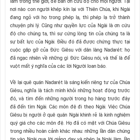
làm trong thế giới, để ban ơn cứu độ cho mọi người. Tại
nơi nào con người khép kín lại với Thiên Chúa, khi Ngài
đang ngỏ với họ trong phép lạ, thì phép lạ trở thành
chuyện phi lý. Cũng như quyền lực của Ngài là ơn cứu
độ cho chúng ta, thì sự cứng lòng tin của chúng ta là
sự bất lực của Ngài. Điều đó đã được chứng thực tại
cuộc gặp gỡ của Đức Giêsu với dân làng Nadarét: họ
đã ngạc nhiên về những gì Đức Giêsu nói, và thế là để
vuột mất ý nghĩa của các lời Người loan báo.
Về lại quê quán Nadarét là sáng kiến riêng tư của Chúa
Giêsu, nghĩa là tách mình khỏi những hoạt động trước
đó, và tìm đến những người trong họ hàng trước đây
đã đến tìm Ngài. Các môn đệ đi theo Ngài. Việc Chúa
Giêsu bị người ở quê quán Ngài khinh rẻ là kinh nghiệm
quý giá cho các môn đệ. Họ đã có mặt với Chúa Giêsu
trong nhiều hoàn cảnh khác nhau: những lần dân chúng
tin vào Ngài qua lời giảng dạy và phép lạ Ngài làm, lần