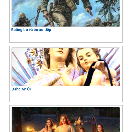
Buông bỏ và bước tiếp
Đấng An Ủi