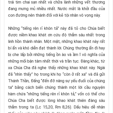
trái tim chai sạn nhất và chữa lành những vết thương
đang mưng mủ nhiều nhất. Nước mắt là khởi đầu của
con đường nên thánh đối với kẻ tội nhân vô vọng này.
Những “tiếng rên rỉ khôn tả” này đã tỏ cho Chúa biết
được niềm khao khát ơn cứu độ thẳm sâu nhất trong
linh hồn thánh nhân. Một mặt, những khao khát này rất
bí ẩn và khó diễn đạt thành lời. Chúng thường ẩn đi hay
bị che lấp bởi những tiếng ồn ào và ầm ĩ vô nghĩa của
những mối bận tâm nhất thời và trần tục. Đàng khác, từ
xa Chúa Cha đã nghe thấy những khao khát này. Ngài
đã “nhìn thấy” họ trong khi họ “còn ở rất xa” và đã gửi
Thánh Thần, Đấng “đến đỡ nâng sự yếu đuối của chúng
ta” bằng cách biến chúng thành một lời cầu nguyện
hàm chứa “những tiếng rên rỉ khôn tả,” vốn có thể cho
Chúa Cha biết được lòng khao khát thiên đàng sâu
thẳm trong ta (Lc 15,20, Rm 8,26). Dấu hiệu dễ nhận