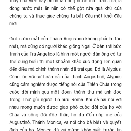
thấy của việc này chính là dòng nước mắt đầm đìa, là
dòng nước mắt ăn năn có thể gột rửa quá khứ của
chúng ta và thúc giục chúng ta bắt đầu một khởi đầu
mới.
Giọt nước mắt của Thánh Augustinô không phải là độc
nhất, mà cũng có người khác giống Ngài. Ở bên trái bức
tranh của Fra Angelico là hình một người đàn ông có tư
thế cũng biểu thị một khoảnh khắc xúc động liên quan
đến điều mà chính thánh nhân đã trải qua. Đó là Alypius.
Cùng lúc với sự hoán cải của thánh Augustinô, Alypius
cũng cảm nghiệm được tiếng nói của Thiên Chúa trong
cuộc đời mình qua một đoạn thánh thư mà anh đọc
trong Thư gửi người tín hữu Rôma. Khi cả hai nói với
nhau mong muốn được giao phó cuộc đời của họ với
Chúa và sống đời độc thân, họ đã đến gặp mẹ của
Augustinô, Thánh Monica, và nói cho bà biết về quyết
định của họ. Monica đã vui mừng khôn xiết trước tin