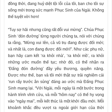
đồng thời, đang huỷ diệt tội lỗi của tôi, ban cho tôi sự
sống mới trong sức mạnh Phục Sinh của Ngài. Không
thể tuyệt vời hơn!
“Tuy sợ hãi nhưng cũng rất đỗi vui mừng”. Chúa Phục
Sinh ‘đón đường’ từng người chúng ta, nói với chúng
ta rằng, “Mừng vui lên, cả vũ trụ đang được đổi mới;
và nhất là, con đang được đổi mới!”. Như các phụ nữ,
bạn hãy cam kết ‘ra khỏi nhà’, ‘ra khỏi mồ’, ra khỏi
những ước muốn thế tục; nhờ đó, có thể nhận ra
‘Đấng đón đường’ đầy yêu thương, quyền năng.
Được như thế, bạn và tôi mới thật sự trải nghiệm cái
‘run rẩy trước ân sủng’ đáng ao ước mà Đấng Phục
Sinh mang lại. “Với Ngài, mỗi ngày là một bước trong
hành trình vĩnh cửu, và mỗi “hôm nay” có thể hy vọng
vào “ngày mai”, mỗi kết thúc là một khởi đầu mới. Mỗi
khoảnh khắc đều vượt ra ngoài giới hạn của thời