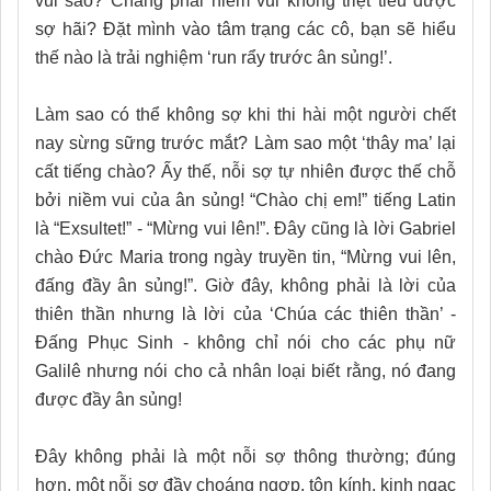
vui sao? Chẳng phải niềm vui không triệt tiêu được
sợ hãi? Đặt mình vào tâm trạng các cô, bạn sẽ hiểu
thế nào là trải nghiệm ‘run rẩy trước ân sủng!’.
Làm sao có thể không sợ khi thi hài một người chết
nay sừng sững trước mắt? Làm sao một ‘thây ma’ lại
cất tiếng chào? Ấy thế, nỗi sợ tự nhiên được thế chỗ
bởi niềm vui của ân sủng! “Chào chị em!” tiếng Latin
là “Exsultet!” - “Mừng vui lên!”. Đây cũng là lời Gabriel
chào Đức Maria trong ngày truyền tin, “Mừng vui lên,
đấng đầy ân sủng!”. Giờ đây, không phải là lời của
thiên thần nhưng là lời của ‘Chúa các thiên thần’ -
Đấng Phục Sinh - không chỉ nói cho các phụ nữ
Galilê nhưng nói cho cả nhân loại biết rằng, nó đang
được đầy ân sủng!
Đây không phải là một nỗi sợ thông thường; đúng
hơn, một nỗi sợ đầy choáng ngợp, tôn kính, kinh ngạc