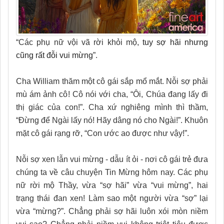
“Các phụ nữ vội vã rời khỏi mộ,
tuy sợ hãi nhưng
cũng rất đỗi vui mừng
”.
Cha William thăm một cô gái sắp mổ mắt. Nỗi sợ phải
mù ám ảnh cô! Cô nói với cha, “Ôi, Chúa đang lấy đi
thị giác của con!”. Cha xứ nghiêng mình thì thầm,
“Đừng để Ngài lấy nó! Hãy dâng nó cho Ngài!”. Khuôn
mặt cô gái rạng rỡ, “Con ước ao được như vậy!”.
Nỗi sợ xen lẫn vui mừng - dẫu ít ỏi - nơi cô gái trẻ đưa
chúng ta về câu chuyện Tin Mừng hôm nay. Các phụ
nữ rời mộ Thầy, vừa “sợ hãi” vừa “vui mừng”, hai
trạng thái đan xen! Làm sao một người vừa “sợ” lại
vừa “mừng?”. Chẳng phải sợ hãi luôn xói mòn niềm