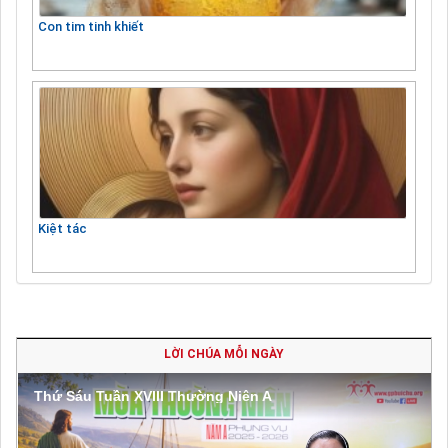
Con tim tinh khiết
Kiệt tác
LỜI CHÚA MỖI NGÀY
Thứ Sáu Tuần XVIII Thường Niên A