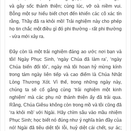
và gây sốc thánh thiện; cùng lúc, vỡ oà niềm vui.
Bỗng một sự hiểu biết chợt đến khiến các cô xác tín
rằng, Thầy đã ra khỏi mồ! Trải nghiệm này cho phép
họ tin chắc một điều gì đó phi thường - rất phi thường
- vừa mới xảy ra.
Đây còn là một trải nghiệm đáng ao ước nơi bạn và
tôi! Ngày Phục Sinh, ‘ngày Chúa đã làm ra’, ‘ngày
Chúa biến đổi tôi’, ngày mà tôi hoan hỷ mừng kính
trong tám ngày liên tiếp và cao điểm là Chúa Nhật
Lòng Thương Xót. Vì thế, trong những ngày này,
chúng ta sẽ cố gắng cùng ‘trải nghiệm một kinh
nghiệm’ mà các phụ nữ thánh thiện ấy đã trải qua.
Rằng, Chúa Giêsu không còn trong mồ và tôi cũng đã
‘ra khỏi mồ’ với Ngài. Hãy chìm sâu vào mầu nhiệm
Phục Sinh; học biết nó đúng như ý nghĩa tràn đầy của
nó! Ngài đã tiêu diệt tội lỗi, huỷ diệt cái chết, sự ác;