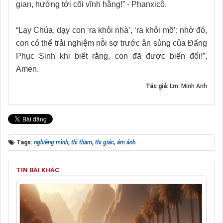
gian, hướng tới cõi vĩnh hằng!” - Phanxicô.
“Lạy Chúa, dạy con ‘ra khỏi nhà’, ‘ra khỏi mồ’; nhờ đó,
con có thể trải nghiệm nỗi sợ trước ân sủng của Đấng
Phục Sinh khi biết rằng, con đã được biến đổi!”,
Amen.
Tác giả:
Lm. Minh Anh
Tags:
nghiêng mình
,
thì thầm
,
thị giác
,
ám ảnh
TIN BÀI KHÁC