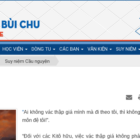
HỌC VIỆN
DÒNG TU
CÁC BAN
VĂN KIỆN
SUY NIỆM
Suy niệm Cầu nguyện
“
Ai không vác thập giá mình mà đi theo tôi, thì khôn
môn đệ tôi!”.
“Đối với các Kitô hữu, việc vác thập giá không phải