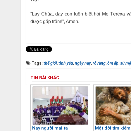
“Lạy Chúa, dạy con luôn biết hỏi Mẹ Têrêxa và 
được gấp trăm!”, Amen.
Tags:
thế giới
,
tình yêu
,
ngày nay
,
rõ ràng
,
ôm ấp
,
sứ m
TIN BÀI KHÁC
Nay người mai ta
Một đời tìm kiếm