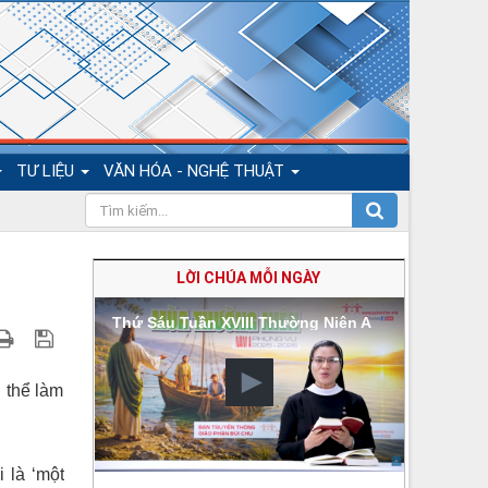
TƯ LIỆU
VĂN HÓA - NGHỆ THUẬT
LỜI CHÚA MỖI NGÀY
Thứ Sáu Tuần XVIII Thường Niên A
g thể làm
 là ‘một