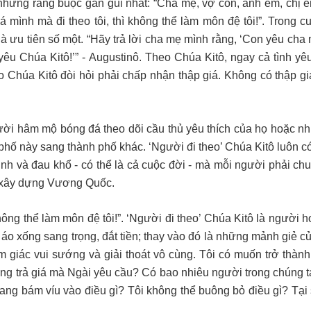
 những ràng buộc gần gũi nhất: “Cha mẹ, vợ con, anh em, chị e
á mình mà đi theo tôi, thì không thể làm môn đệ tôi!”. Trong c
là ưu tiên số một. “Hãy trả lời cha mẹ mình rằng, ‘Con yêu cha
êu Chúa Kitô!’” - Augustinô. Theo Chúa Kitô, ngay cả tình yêu
 Chúa Kitô đòi hỏi phải chấp nhận thập giá. Không có thập gi
ời hâm mộ bóng đá theo dõi cầu thủ yêu thích của họ hoặc nh
phố này sang thành phố khác. ‘Người đi theo’ Chúa Kitô luôn c
sinh và đau khổ - có thể là cả cuộc đời - mà mỗi người phải ch
ệc xây dựng Vương Quốc.
không thể làm môn đệ tôi!”. ‘Người đi theo’ Chúa Kitô là người 
ỏ áo xống sang trọng, đắt tiền; thay vào đó là những mảnh giẻ 
m giác vui sướng và giải thoát vô cùng. Tôi có muốn trở thàn
g trả giá mà Ngài yêu cầu? Có bao nhiêu người trong chúng t
ang bám víu vào điều gì? Tôi không thể buông bỏ điều gì? Tại