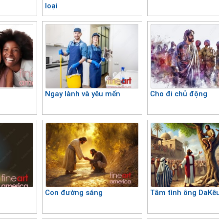
loại
Ngay lành và yêu mến
Cho đi chủ động
Con đường sáng
Tâm tình ông DaKê