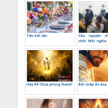
Tiệc bất tận
Cầu nguyện c
chết: Một nghĩa 
trong đời sống đ
Hãy để Chúa phong thánh!
Bất chấp đe doạ