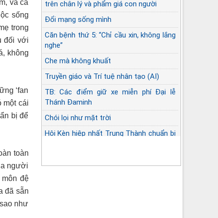
m, và cả
trên chân lý và phẩm giá con người
uộc sống
Đổi mạng sống mình
 mẹ trong
Căn bệnh thứ 5: “Chỉ cầu xin, không lắng
 đối với
nghe”
á, không
Che mà không khuất
Truyền giáo và Trí tuệ nhân tạo (AI)
ững ‘fan
TB: Các điểm giữ xe miễn phí Đại lễ
Thánh Đaminh
ó một cái
uẩn bị để
Chói lọi như mặt trời
Hội Kèn hiệp nhất Trung Thành chuẩn bị
Đại lễ Đaminh
hoàn toàn
của người
h môn đệ
a đã sẵn
 sao như