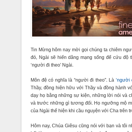
Tin Mừng hôm nay mời gọi chúng ta chiêm ngưỡ
đó, Ngài sẽ hiến dâng mạng sống để cứu độ th
‘người đi theo’ Ngài.
Môn đệ có nghĩa là “người đi theo”. Là
‘người 
Thầy, đồng hiện hữu với Thầy và đồng hành v
dạy họ bằng những sự kiện, những lời nói và ch
và trước những gì tương đối. Họ ngưỡng mộ mối
của Ngài thể hiện khi cầu nguyện với Cha trên t
Hôm nay, Chúa Giêsu cũng nói với bạn và tôi n