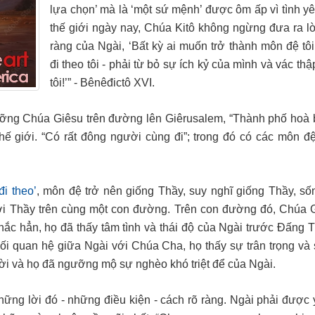
lựa chọn’ mà là ‘một sứ mệnh’ được ôm ấp vì tình yê
thế giới ngày nay, Chúa Kitô không ngừng đưa ra lờ
ràng của Ngài, ‘Bất kỳ ai muốn trở thành môn đệ tôi
đi theo tôi - phải từ bỏ sự ích kỷ của mình và vác thậ
tôi!’” - Bênêđictô XVI.
ng Chúa Giêsu trên đường lên Giêrusalem, “Thành phố hoà bì
ế giới. “Có rất đông người cùng đi”; trong đó có các môn đ
đi theo’
, môn đệ trở nên giống Thầy, suy nghĩ giống Thầy, số
ới Thầy trên cùng một con đường. Trên con đường đó, Chúa 
ắc hẳn, họ đã thấy tâm tình và thái độ của Ngài trước Đấng T
 quan hệ giữa Ngài với Chúa Cha, họ thấy sự trân trọng và s
rời và họ đã ngưỡng mộ sự nghèo khó triệt để của Ngài.
hững lời đó - những điều kiện - cách rõ ràng. Ngài phải được