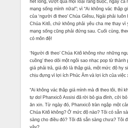
hết lòng, vượt qua mọi loại ràng buộc, ngay cả
mạng sống mình nữa!”; vì “Ai không vác thập gi
của ‘người đi theo’ Chúa Giêsu, Ngài phải luôn 
Chúa Kitô, chứ không phải yêu cha mẹ thay vì y
mạng sống cũng phải đứng sau. Cuối cùng, theo
có môn đệ!
‘Người đi theo’ Chúa Kitô không như những ngư
cuồng’ theo dõi một ngôi sao nhạc pop từ thành 
giá phải trả, giá đó là thập giá, một mức độ hy 
chịu đựng vì lợi ích Phúc Âm và lợi ích của vi
“Ai không vác thập giá mình mà đi theo tôi, thì 
tự do! Phanxicô Assisi đã rời bỏ gia đình, cởi b
ăn xin. Từ ngày đó, Phanxicô tràn ngập một cả
Chúa Kitô không? Ở mức độ nào? Tôi có sẵn sàn
sàng cho điều đó? Tôi đã sẵn sàng chưa? Tôi đ
vậy?