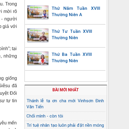
u. Trong
Thứ Năm Tuần XVIII
i mời rõ
Thường Niên A
 - người
p giá với
Thứ Tư Tuần XVIII
Thường Niên
nh”; tại
Thứ Ba Tuần XVIII
ệ, những
Thường Niên
ng giống
Giêsu đã
BÀI MỚI NHẤT
uyệt Đối
ự tự tin
Thánh lễ tạ ơn cha mới Vinhsơn Đinh
Văn Tiến
Chối mình - còn tôi
 yêu mến
Trí tuệ nhân tạo luôn phải đặt nền móng