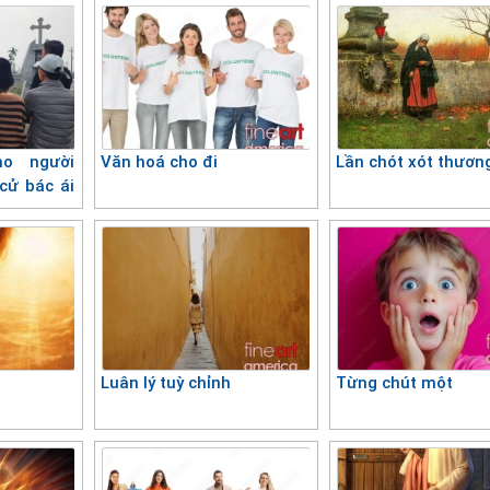
ho người
Văn hoá cho đi
Lần chót xót thươn
cử bác ái
ức tin
Luân lý tuỳ chỉnh
Từng chút một