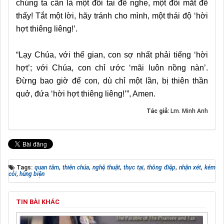
chúng ta cần là một đôi tai để nghe, một đôi mắt để
thấy! Tắt một lời, hãy tránh cho mình, một thái độ ‘hời
hợt thiêng liêng!’.
“Lạy Chúa, với thế gian, con sợ nhất phải tiếng ‘hời
hợt’; với Chúa, con chỉ ước ‘mãi luôn nồng nàn’.
Đừng bao giờ để con, dù chỉ một lần, bị thiên thần
quở, đứa ‘hời hợt thiêng liêng!’”, Amen.
Tác giả:
Lm. Minh Anh
Tags:
quan tâm
,
thiên chúa
,
nghệ thuật
,
thực tại
,
thông điệp
,
nhận xét
,
kém
cỏi
,
hùng biện
TIN BÀI KHÁC