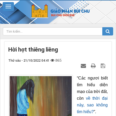
Hời hợt thiêng liêng
865
Thứ sáu - 21/10/2022 04:41
“Các ngươi biết
tìm hiểu diện
mạo của trời đất,
còn
về thời đại
này, sao không
tìm hiểu?
”.