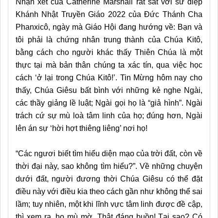
Nhận xét của Catherine Marshall rất sát với sứ điệp
Khánh Nhật Truyền Giáo 2022 của Đức Thánh Cha
Phanxicô, ngày mà Giáo Hội đang hướng về: Bạn và
tôi phải là chứng nhân trung thành của Chúa Kitô,
bằng cách cho người khác thấy Thiên Chúa là một
thực tại mà bản thân chúng ta xác tín, qua việc học
cách ‘ở lại trong Chúa Kitô!’. Tin Mừng hôm nay cho
thấy, Chúa Giêsu bất bình với những kẻ nghe Ngài,
các thầy giảng lề luật; Ngài gọi họ là “giả hình”. Ngài
trách cứ sự mù loà tâm linh của họ; đúng hơn, Ngài
lên án sự ‘hời hợt thiêng liêng’ nơi họ!
“Các ngươi biết tìm hiểu diện mạo của trời đất, còn về
thời đại này, sao không tìm hiểu?”. Về những chuyện
dưới đất, người đương thời Chúa Giêsu có thể đặt
điều này với điều kia theo cách gần như không thể sai
lầm; tuy nhiên, một khi lĩnh vực tâm linh được đề cập,
thì xem ra, họ mù mờ. Thật đáng buồn! Tại sao? Có