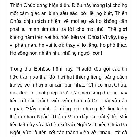
Thiên Chúa đang hiện diện. Điều này mang lại cho họ
một cảm giác an bình sâu sắc; bởi lẽ, họ biết, Thiên
Chúa chịu trách nhiệm về mọi sự và họ không cần
phải tự mình tìm câu trả lời cho mọi thứ. Thế giới
không nằm trên vai họ, nóở trên vai Chúa! Vì vậy, thay
vì phàn nàn, họ vui tươi; thay vì lo lắng, họ phó thác.
Họ sống hồn nhiên như những người con!
Trong thư Êphêsô hôm nay, Phaolô kêu gọi các tín
hữu tránh xa thái độ ‘hời hợt thiêng liêng’ bằng cách
trở về với những gì căn bản nhất, “Chỉ có một Chúa,
một đức tin, một phép rửa”. Các nền tảng đức tin này
liên kết các thành viên với nhau, cả Do Thái và dân
ngoại; “Đây chính là dòng dõi những kẻ tìm kiếm
thánh nhan Ngài”, Thánh Vịnh đáp ca thật ý tứ. Mối
liên kết này vừa là liên kết với Ngôi Vị Thiên Chúa Ba
Ngôi, vừa là liên kết các thành viên với nhau - tất cả