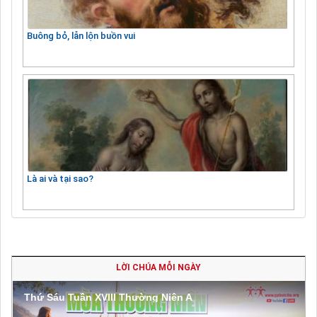
Buông bỏ, lẫn lộn buồn vui
Là ai và tại sao?
LỜI CHÚA MỖI NGÀY
Thứ Sáu Tuần XVIII Thường Niên A