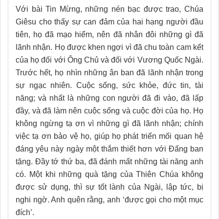
Với bài Tin Mừng, những nén bạc được trao, Chúa
Giêsu cho thấy sự can đảm của hai hạng người đầu
tiên, họ đã mạo hiểm, nên đã nhân đôi những gì đã
lãnh nhận. Họ được khen ngợi vì đã chu toàn cam kết
của họ đối với Ông Chủ và đối với Vương Quốc Ngài.
Trước hết, họ nhìn những ân ban đã lãnh nhận trong
sự ngạc nhiên. Cuộc sống, sức khỏe, đức tin, tài
năng; và nhất là những con người đã đi vào, đã lấp
đầy, và đã làm nên cuộc sống và cuộc đời của họ. Họ
không ngừng tạ ơn vì những gì đã lãnh nhận; chính
việc tạ ơn bảo vệ họ, giúp họ phát triển mối quan hệ
đáng yêu này ngày một thắm thiết hơn với Đấng ban
tặng. Đầy tớ thứ ba, đã đánh mất những tài năng anh
có. Một khi những quà tặng của Thiên Chúa không
được sử dụng, thì sự tốt lành của Ngài, lập tức, bị
nghi ngờ. Anh quên rằng, anh ‘được gọi cho một mục
đích’.