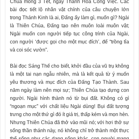
Chúa mồng 3 Tết, ngày Thánh Hoá Công Việc. Các
bài đọc tiết lộ nhân vật chính của câu chuyện lớn
trong Thánh Kinh là ai, Đấng ấy làm gì, muốn gì? Ngài
là Thiên Chúa, Đấng tạo nên muôn loài muôn vật;
Ngài muốn con người tiếp tục công trình của Ngài,
con người ‘được gọi cho một mục đích’, để “trồng tỉa
và coi sóc vườn”.
Bài đọc Sáng Thế cho biết, khởi đầu của vũ trụ không
là một tai nạn ngẫu nhiên, mà là kết quả từ ý muốn
yêu thương và mục đích của Đấng Tạo Thành. Sau
năm ngày làm nên mọi sự; Thiên Chúa tạo dựng con
người. Ngài hình thành nó từ bụi đất. Không có gì
“ngoạn mục” với chất liệu Ngài dùng! Bụi đất tượng
trưng cho một thứ gì đó ít giá trị, thấp kém và mọn hèn.
Nhưng Thiên Chúa đã thở vào mũi nó; với hơi thở sự
sống thần thánh này, nó không chỉ trở thành một thực
thể sống như các dạng sống khác, con người mang