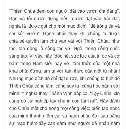
“Thiên Chúa đem con người đặt vào vườn địa đàng”.
Bạn và tôi được dựng nên, được đặt vào trái đất;
nghĩa là ‘được gọi cho một mục đích’, “để trồng tỉa và
coi sóc vườn”. Hạnh phúc thay khi chúng ta được
chia sẻ quyền làm chủ vạn vật với Thiên Chúa; như
thế, lao động là cộng tác với Ngài trong công cuộc
sáng tạo. Vì vậy, hãy “dốc hết sức lực của trí óc và cơ
bắp” trong Năm Mới này với tâm thức của một nhà
khai phá; đừng làm gì với tâm thức của một tù nhân!
Nhưng mục đích đó chỉ đạt được, khi chúng ta biết để
Thiên Chúa cùng làm, cùng suy tư, cùng học hành với
mình. Ý nghĩa thay Thánh Vịnh đáp ca, “Lạy Chúa, xin
củng cố sự nghiệp tay chúng con làm ra!”. Hãy dành
cho Chúa một chỗ trong mọi công việc; biến lao nhọc
của mình thành niềm vui và hạnh phúc đời sau bằng
sự mạo hiểm đầy can đảm như người đã nhận năm