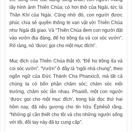
lấy hình ảnh Thiên Chúa; có hơi thở của Ngài, tức là
Thần Khí của Ngài. Cũng nhờ đó, con người được
phúc chia sẻ quyền thống trị vạn vật với Thiên Chúa
như Ngài đã giao. Và “Thiên Chúa đem con người đặt
vào vườn địa đàng, để họ trồng tỉa và coi sóc vườn”.
Rõ ràng, nó ‘được gọi cho một mục đích!’.
Mục đích của Thiên Chúa thật rõ, “Để họ trồng tỉa và
coi sóc vườn”. “Vườn” ở đây là “ngôi nhà chung”, theo
ngôn ngữ của Đức Thánh Cha Phanxicô, mà tất cả
chúng ta có bổn phận chăm sóc; chăm sóc môi
trường, chăm sóc lẫn nhau. Phaolô, một con người
‘được gọi cho một mục đích’, trong bài đọc thứ hai
hôm nay, đã nêu gương cho tín hữu Êphêsô rằng,
“Những gì cần thiết cho tôi và cho những người sống
với tôi, đôi tay này đã tự cung cấp”.