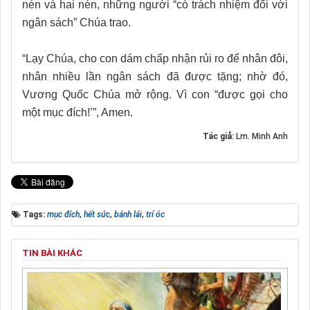
nén và hai nén, những người “có trách nhiệm đối với
ngân sách” Chúa trao.
“Lạy Chúa, cho con dám chấp nhận rủi ro để nhân đôi,
nhân nhiều lần ngân sách đã được tặng; nhờ đó,
Vương Quốc Chúa mở rộng. Vì con “được gọi cho
một mục đích!’”, Amen.
Tác giả:
Lm. Minh Anh
Tags:
mục đích
,
hết sức
,
bánh lái
,
trí óc
TIN BÀI KHÁC