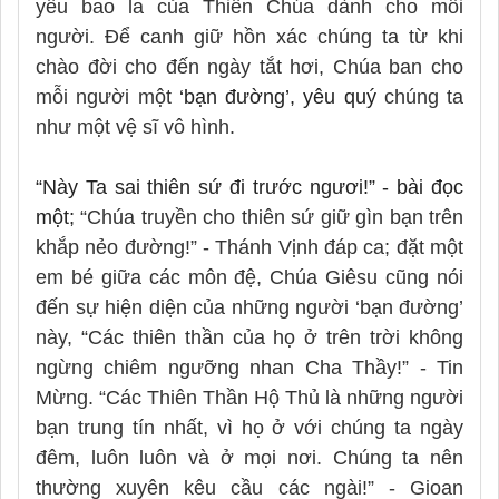
yêu bao la của Thiên Chúa dành cho mỗi
người. Để canh giữ hồn xác chúng ta từ khi
chào đời cho đến ngày tắt hơi, Chúa ban cho
mỗi người một
‘bạn đường’, yêu quý
chúng ta
như một vệ sĩ vô hình.
“Này Ta sai thiên sứ đi trước ngươi!” - bài đọc
một;
“Chúa truyền cho thiên sứ giữ gìn bạn trên
khắp nẻo đường!” - Thánh Vịnh đáp ca; đặt một
em bé giữa các môn đệ, Chúa Giêsu cũng nói
đến sự hiện diện của những người ‘bạn đường’
này, “Các thiên thần của họ ở trên trời không
ngừng chiêm ngưỡng nhan Cha Thầy!” - Tin
Mừng. “Các Thiên Thần Hộ Thủ là những người
bạn trung tín nhất, vì họ ở với chúng ta ngày
đêm, luôn luôn và ở mọi nơi. Chúng ta nên
thường xuyên kêu cầu các ngài!” - Gioan