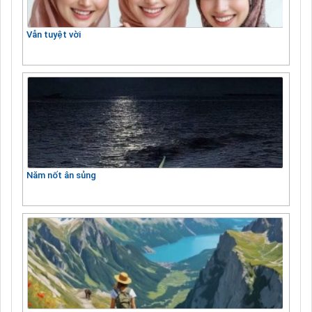
Vẫn tuyệt vời
Năm nốt ân sủng