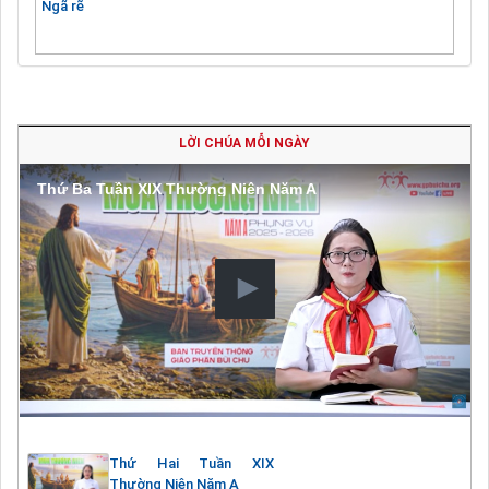
Ngã rẽ
LỜI CHÚA MỖI NGÀY
Thứ Ba Tuần XIX Thường Niên Năm A
Thứ Hai Tuần XIX
Thường Niên Năm A