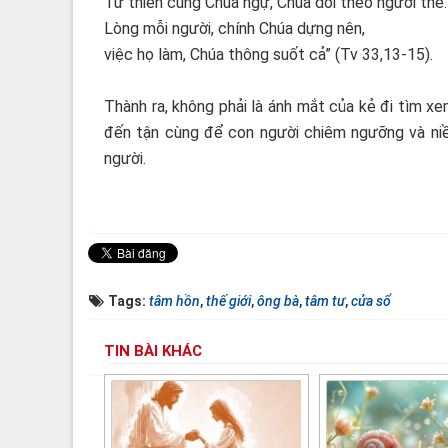
Từ thiên cung Chúa ngự, Chúa dõi theo người thế.
Lòng mỗi người, chính Chúa dựng nên,
việc họ làm, Chúa thông suốt cả” (Tv 33,13-15).
Thành ra, không phải là ánh mắt của kẻ đi tìm xe
đến tận cùng để con người chiêm ngưỡng và ni
người.
Tags:
tâm hồn
,
thế giới
,
ông bà
,
tâm tư
,
cửa sổ
TIN BÀI KHÁC