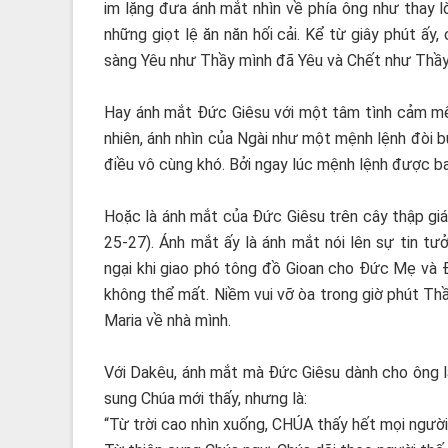
im lặng đưa ánh mắt nhìn về phía ông như thay 
những giọt lệ ăn năn hối cải. Kể từ giây phút ấy
sàng Yêu như Thầy mình đã Yêu và Chết như Thầ
Hay ánh mắt Đức Giêsu với một tâm tình cảm mến
nhiên, ánh nhìn của Ngài như một mệnh lệnh đòi b
điều vô cùng khó. Bởi ngay lúc mệnh lệnh được ban
Hoặc là ánh mắt của Đức Giêsu trên cây thập gi
25-27). Ánh mắt ấy là ánh mắt nói lên sự tin t
ngại khi giao phó tông đồ Gioan cho Đức Mẹ và 
không thể mất. Niềm vui vỡ òa trong giờ phút Th
Maria về nhà mình.
Với Dakêu, ánh mắt mà Đức Giêsu dành cho ông là
sung Chúa mới thấy, nhưng là:
“Từ trời cao nhìn xuống, CHÚA thấy hết mọi người