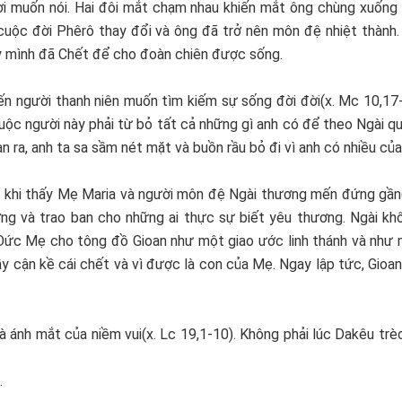
lời muốn nói. Hai đôi mắt chạm nhau khiến mắt ông chùng xuống 
, cuộc đời Phêrô thay đổi và ông đã trở nên môn đệ nhiệt thành
y mình đã Chết để cho đoàn chiên được sống.
 người thanh niên muốn tìm kiếm sự sống đời đời(x. Mc 10,17-
uộc người này phải từ bỏ tất cả những gì anh có để theo Ngài q
 ra, anh ta sa sầm nét mặt và buồn rầu bỏ đi vì anh có nhiều của 
á khi thấy Mẹ Maria và người môn đệ Ngài thương mến đứng gần(
ưởng và trao ban cho những ai thực sự biết yêu thương. Ngài kh
Đức Mẹ cho tông đồ Gioan như một giao ước linh thánh và như 
ầy cận kề cái chết và vì được là con của Mẹ. Ngay lập tức, Gio
 ánh mắt của niềm vui(x. Lc 19,1-10). Không phải lúc Dakêu trè
.