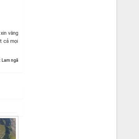
 xin vâng
t cả mọi
:
Lam ngã