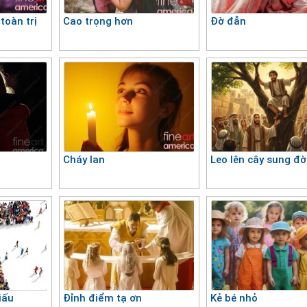
 toàn trị
Cao trọng hơn
Đờ đẫn
Cháy lan
Leo lên cây sung đờ
iấu
Đỉnh điểm tạ ơn
Kẻ bé nhỏ