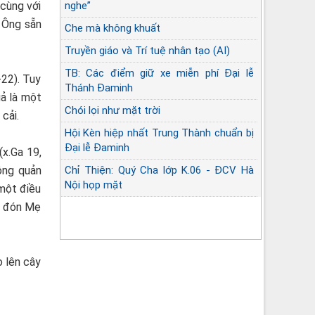
cùng với
nghe”
. Ông sẵn
Che mà không khuất
Truyền giáo và Trí tuệ nhân tạo (AI)
TB: Các điểm giữ xe miễn phí Đại lễ
22). Tuy
Thánh Đaminh
uả là một
Chói lọi như mặt trời
cải.
Hội Kèn hiệp nhất Trung Thành chuẩn bị
Đại lễ Đaminh
x.Ga 19,
ông quản
Chỉ Thiện: Quý Cha lớp K.06 - ĐCV Hà
Nội họp mặt
một điều
an đón Mẹ
Góc lặng sứ vụ Linh mục
o lên cây