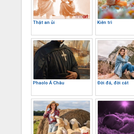
Thật an ủi
Kiên trì
Phaolo Á Châu
Đời đá, đời cát