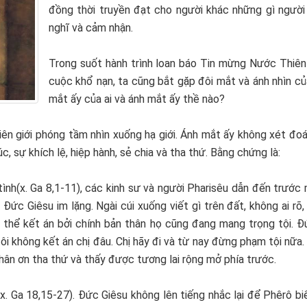
đồng thời truyền đạt cho người khác những gì người
nghĩ và cảm nhận.
Trong suốt hành trình loan báo Tin mừng Nước Thiên
cuộc khổ nạn, ta cũng bắt gặp đôi mắt và ánh nhìn củ
mắt ấy của ai và ánh mắt ấy thề nào?
ên giới phóng tầm nhìn xuống hạ giới. Ánh mắt ấy không xét đo
sự khích lệ, hiệp hành, sẻ chia và tha thứ. Bằng chứng là:
tình(x. Ga 8,1-11), các kinh sư và người Pharisêu dẫn đến trướ
ức Giêsu im lặng. Ngài cúi xuống viết gì trên đất, không ai rõ,
ng thể kết án bởi chính bản thân họ cũng đang mang trọng tội. 
tôi không kết án chị đâu. Chị hãy đi và từ nay đừng phạm tội nữa.
hân ơn tha thứ và thấy được tương lai rộng mở phía trước.
(x. Ga 18,15-27). Đức Giêsu không lên tiếng nhắc lại để Phêrô b