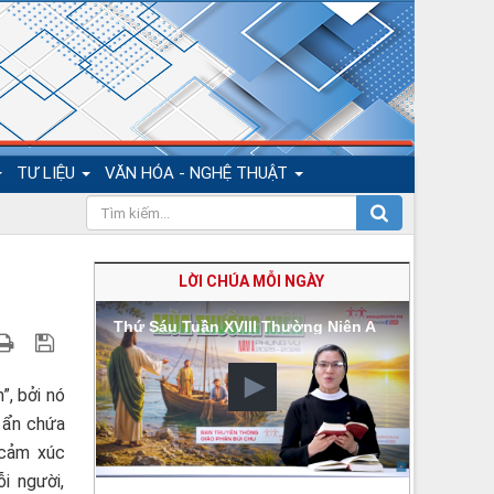
TƯ LIỆU
VĂN HÓA - NGHỆ THUẬT
LỜI CHÚA MỖI NGÀY
Thứ Sáu Tuần XVIII Thường Niên A
”, bởi nó
i ẩn chứa
 cảm xúc
i người,