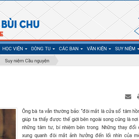
HỌC VIỆN
DÒNG TU
CÁC BAN
VĂN KIỆN
SUY NIỆM
Suy niệm Cầu nguyện
Ông bà ta vẫn thường bảo: “đôi mắt là cửa sổ tâm hồn
giúp ta thấy được thế giới bên ngoài song cũng là nơ
những tâm tư, bí nhiệm bên trong. Những thay đổi
xung quanh đôi mắt ảnh hưởng đến lối nhìn của mỗ