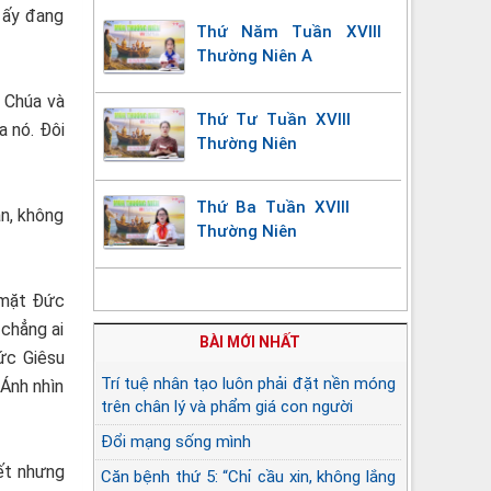
 ấy đang
Thứ Năm Tuần XVIII
Thường Niên A
 Chúa và
Thứ Tư Tuần XVIII
a nó. Đôi
Thường Niên
Thứ Ba Tuần XVIII
án, không
Thường Niên
c mặt Đức
 chẳng ai
BÀI MỚI NHẤT
Đức Giêsu
Trí tuệ nhân tạo luôn phải đặt nền móng
 Ánh nhìn
trên chân lý và phẩm giá con người
Đổi mạng sống mình
iết nhưng
Căn bệnh thứ 5: “Chỉ cầu xin, không lắng