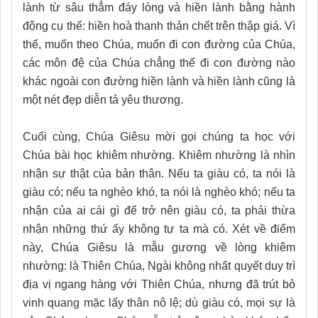
lành từ sâu thẳm đáy lòng và hiền lành bằng hành
động cụ thể: hiền hoà thanh thản chết trên thập giá. Vì
thế, muốn theo Chúa, muốn đi con đường của Chúa,
các môn đệ của Chúa chẳng thể đi con đường nào
khác ngoài con đường hiền lành và hiền lành cũng là
một nét đẹp diễn tả yêu thương.
Cuối cùng, Chúa Giêsu mời gọi chúng ta học với
Chúa bài học khiêm nhường. Khiêm nhường là nhìn
nhận sự thật của bản thân. Nếu ta giàu có, ta nói là
giàu có; nếu ta nghèo khó, ta nói là nghèo khó; nếu ta
nhận của ai cái gì để trở nên giàu có, ta phải thừa
nhận những thứ ấy không tự ta mà có. Xét về điểm
này, Chúa Giêsu là mẫu gương về lòng khiêm
nhường: là Thiên Chúa, Ngài không nhất quyết duy trì
địa vị ngang hàng với Thiên Chúa, nhưng đã trút bỏ
vinh quang mặc lấy thân nô lệ; dù giàu có, mọi sự là