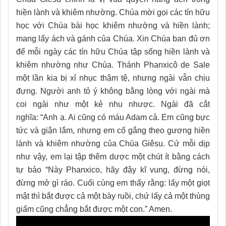
hiền lành và khiêm nhường. Chúa mời gọi các tín hữu
học với Chúa bài học khiêm nhường và hiền lành;
mang lấy ách và gánh của Chúa. Xin Chúa ban đủ ơn
để mỗi ngày các tín hữu Chúa tập sống hiền lành và
khiêm nhường như Chúa. Thánh Phanxicô de Sale
một lần kia bị xỉ nhục thậm tệ, nhưng ngài vẫn chịu
đựng. Người anh tỏ ý không bằng lòng với ngài mà
coi ngài như một kẻ nhu nhược. Ngài đã cắt
nghĩa: “Anh ạ. Ai cũng có máu Adam cả. Em cũng bực
tức và giận lắm, nhưng em cố gắng theo gương hiền
lành và khiêm nhường của Chúa Giêsu. Cứ mỗi dịp
như vậy, em lại tập thêm dược một chút ít bằng cách
tự bảo “Này Phanxico, hãy đậy kĩ vung, đừng nói,
đừng mở gì ráo. Cuối cùng em thấy rằng: lấy một giọt
mật thì bắt được cả một bày ruồi, chứ lấy cả một thùng
giấm cũng chẳng bắt được một con.” Amen.