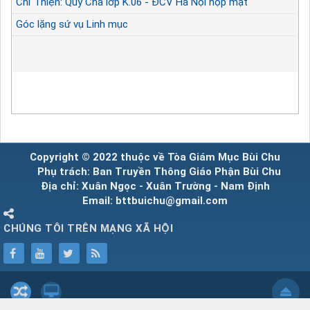
Chỉ Thiện: Quý Cha lớp K.06 - ĐCV Hà Nội họp mặt
Góc lặng sứ vụ Linh mục
Copyright © 2022 thuộc về Tòa Giám Mục Bùi Chu
Phụ trách: Ban Truyền Thông Giáo Phận Bùi Chu
Địa chỉ: Xuân Ngọc - Xuân Trường - Nam Định
Email: bttbuichu@gmail.com
CHÚNG TÔI TRÊN MẠNG XÃ HỘI