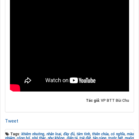
Tác giả:
VP BTT Bùi Chu
Tweet
Tags:
khiêm nhường
,
nhân loại
,
đầy đủ
,
tâm tình
,
thiên chúa
,
có nghĩa
,
mầu
nhiệm
,
công bố
,
phó thác
,
như không
,
diễn tả
,
trái đất
,
tận cùng
,
trước hết
,
muôn