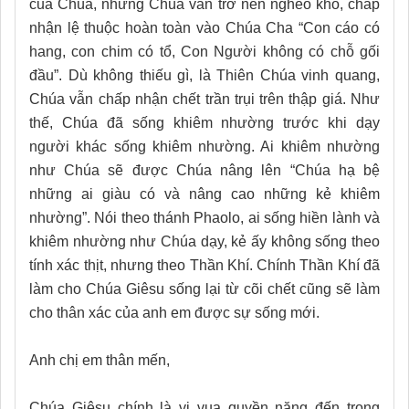
của Chúa, nhưng Chúa vẫn trở nên nghèo khó, chấp
nhận lệ thuộc hoàn toàn vào Chúa Cha “Con cáo có
hang, con chim có tổ, Con Người không có chỗ gối
đầu”. Dù không thiếu gì, là Thiên Chúa vinh quang,
Chúa vẫn chấp nhận chết trần trụi trên thập giá. Như
thế, Chúa đã sống khiêm nhường trước khi dạy
người khác sống khiêm nhường. Ai khiêm nhường
như Chúa sẽ được Chúa nâng lên “Chúa hạ bệ
những ai giàu có và nâng cao những kẻ khiêm
nhường”. Nói theo thánh Phaolo, ai sống hiền lành và
khiêm nhường như Chúa dạy, kẻ ấy không sống theo
tính xác thịt, nhưng theo Thần Khí. Chính Thần Khí đã
làm cho Chúa Giêsu sống lại từ cõi chết cũng sẽ làm
cho thân xác của anh em được sự sống mới.
Anh chị em thân mến,
Chúa Giêsu chính là vị vua quyền năng đến trong