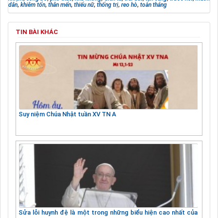
dân
,
khiêm tốn
,
thân mến
,
thiếu nữ
,
thống trị
,
reo hò
,
toàn thắng
TIN BÀI KHÁC
Suy niệm Chúa Nhật tuần XV TN A
Sửa lỗi huynh đệ là một trong những biểu hiện cao nhất của