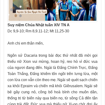
Suy niệm Chúa Nhật tuần XIV TN A
Dc 9,9-10; Rm 8,9.11-12; Mt 11,25-30
Anh chị em thân mến,
Ngôn sứ Dacaria trong bài đọc thứ nhất đã mời gọi
thiếu nữ Xion vui mừng, hoan hỷ, reo hò vì đức vua
của ngươi đang đến. Ngài là Đấng Chính Trực, Đấng
Toàn Thắng, Đấng khiêm tốn ngồi trên lưng lừa, một
con lừa con vẫn còn theo mẹ. Ngài sẽ quét sạch chiến
xa khỏi Epraim và chiến mã khỏi Giêrusalem. Ngài sẽ
bẻ gãy cung nỏ, công bố hoà bình cho muôn dân,
thống trị từ biển này qua biển nọ, từ sông Cả đến tận
cùng trái đất. Đức vua mà thiếu nữ Xi-on chờ đợi ấy