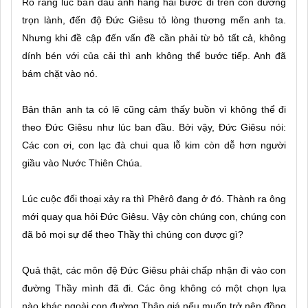
Rõ ràng lúc ban đầu anh hăng hái bước đi trên con đường
trọn lành, đến độ Đức Giêsu tỏ lòng thương mến anh ta.
Nhưng khi đề cập đến vấn đề cần phải từ bỏ tất cả, không
dính bén với của cải thì anh không thể bước tiếp. Anh đã
bám chặt vào nó.
Bản thân anh ta có lẽ cũng cảm thấy buồn vì không thể đi
theo Đức Giêsu như lúc ban đầu. Bởi vậy, Đức Giêsu nói:
Các con ơi, con lạc đà chui qua lỗ kim còn dễ hơn người
giầu vào Nước Thiên Chúa.
Lúc cuộc đối thoại xảy ra thì Phêrô đang ở đó. Thành ra ông
mới quay qua hỏi Đức Giêsu. Vậy còn chúng con, chúng con
đã bỏ mọi sự để theo Thầy thì chúng con được gì?
Quả thật, các môn đệ Đức Giêsu phải chấp nhận đi vào con
đường Thầy mình đã đi. Các ông không có một chọn lựa
nào khác ngoài con đường Thập giá nếu muốn trở nên đồng