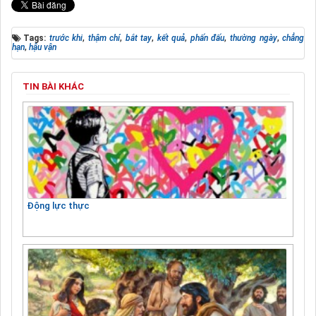
Tags:
trước khi
,
thậm chí
,
bắt tay
,
kết quả
,
phấn đấu
,
thường ngày
,
chẳng
hạn
,
hậu vận
TIN BÀI KHÁC
Động lực thực