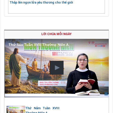
Thắp lên ngọn lửa yêu thương cho thế giới
LỜI CHÚA MỖI NGÀY
Thứ Sáu Tuần XVIII Thường Niên A
Thứ Năm Tuần XVIII
Thường Niên A