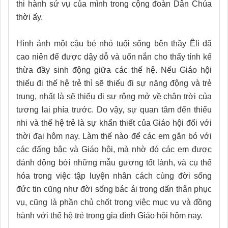
thi hành sứ vụ của mình trong cộng đoàn Dân Chúa
thời ấy.
Hình ảnh một cậu bé nhỏ tuổi sống bên thầy Êli đã
cao niên để được dậy dỗ và uốn nắn cho thấy tính kế
thừa đầy sinh động giữa các thế hệ. Nếu Giáo hội
thiếu đi thế hệ trẻ thì sẽ thiếu đi sự năng động và trẻ
trung, nhất là sẽ thiếu đi sự rộng mở về chân trời của
tương lai phía trước. Do vậy, sự quan tâm đến thiếu
nhi và thế hệ trẻ là sự khẩn thiết của Giáo hội đối với
thời đại hôm nay. Làm thế nào để các em gắn bó với
các đấng bậc và Giáo hội, mà nhờ đó các em được
đánh động bởi những mẫu gương tốt lành, và cụ thể
hóa trong việc tập luyện nhân cách cùng đời sống
đức tin cũng như đời sống bác ái trong dấn thân phục
vụ, cũng là phần chủ chốt trong việc mục vụ và đồng
hành với thế hệ trẻ trong gia đình Giáo hội hôm nay.