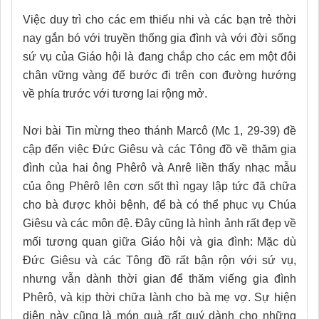
Việc duy trì cho các em thiếu nhi và các bạn trẻ thời
nay gắn bó với truyền thống gia đình và với đời sống
sứ vụ của Giáo hội là đang chắp cho các em một đôi
chân vững vàng để bước đi trên con đường hướng
về phía trước với tương lai rộng mở.
Nơi bài Tin mừng theo thánh Marcô (Mc 1, 29-39) đề
cập đến việc Đức Giêsu và các Tông đồ về thăm gia
đình của hai ông Phêrô và Anrê liền thấy nhạc mẫu
của ông Phêrô lên cơn sốt thì ngay lập tức đã chữa
cho bà được khỏi bệnh, để bà có thể phục vụ Chúa
Giêsu và các môn đệ. Đây cũng là hình ảnh rất đẹp về
mối tương quan giữa Giáo hội và gia đình: Mặc dù
Đức Giêsu và các Tông đồ rất bận rộn với sứ vụ,
nhưng vẫn dành thời gian để thăm viếng gia đình
Phêrô, và kịp thời chữa lành cho bà mẹ vợ. Sự hiện
diện này cũng là món quà rất quý dành cho những