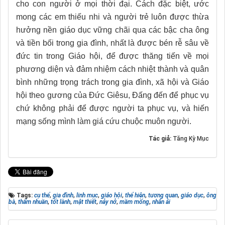
cho con người ở mọi thời đại. Cách đặc biệt, ước
mong các em thiếu nhi và người trẻ luôn được thừa
hưởng nền giáo dục vững chãi qua các bậc cha ông
và tiền bối trong gia đình, nhất là được bén rễ sâu về
đức tin trong Giáo hội, để được thăng tiến về mọi
phương diện và đảm nhiệm cách nhiệt thành và quân
bình những trọng trách trong gia đình, xã hội và Giáo
hội theo gương của Đức Giêsu, Đấng đến để phục vụ
chứ không phải để được người ta phục vụ, và hiến
mạng sống mình làm giá cứu chuộc muôn người.
Tác giả:
Tăng Kỳ Mục
Tags:
cụ thể
,
gia đình
,
linh mục
,
giáo hội
,
thể hiện
,
tương quan
,
giáo dục
,
ông
bà
,
thấm nhuần
,
tốt lành
,
mật thiết
,
nảy nở
,
mầm mống
,
nhân ái