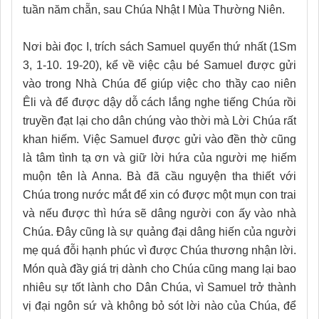
tuần năm chẵn, sau Chúa Nhật I Mùa Thường Niên.
Nơi bài đọc I, trích sách Samuel quyển thứ nhất (1Sm
3, 1-10. 19-20), kể về việc cậu bé Samuel được gửi
vào trong Nhà Chúa để giúp việc cho thầy cao niên
Êli và để được dậy dỗ cách lắng nghe tiếng Chúa rồi
truyền đạt lại cho dân chúng vào thời mà Lời Chúa rất
khan hiếm. Việc Samuel được gửi vào đền thờ cũng
là tâm tình tạ ơn và giữ lời hứa của người mẹ hiếm
muộn tên là Anna. Bà đã cầu nguyện tha thiết với
Chúa trong nước mắt để xin có được một mụn con trai
và nếu được thì hứa sẽ dâng người con ấy vào nhà
Chúa. Đây cũng là sự quảng đại dâng hiến của người
mẹ quá đỗi hạnh phúc vì được Chúa thương nhận lời.
Món quà đầy giá trị dành cho Chúa cũng mang lại bao
nhiêu sự tốt lành cho Dân Chúa, vì Samuel trở thành
vị đại ngôn sứ và không bỏ sót lời nào của Chúa, để